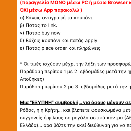
(παραγγελία ΜΟΝΟ μέσω PC ή μέσω Browser κ
ΌΧΙ μέσω App παρακαλώ )
α) Κάνεις αντιγραφή το κουπόνι.
β) Πατάς το link.
γ) Πατάς buy now
δ) Βάζεις κουπόνι και πατάς apply
ε) Πατάς place order και πληρώνεις
* Οι τιμές ισχύουν μέχρι την λήξη των προσφορ
Παράδοση περίπου 1 με 2 εβδομάδες μετά την η
Αποθήκες)
Παράδοση περίπου 2 με 3 εβδομάδες μετά την η
Μια “ΕΞΥΠΝΗ” συμβουλή… για όσους μένουν σ
Ρόδος, ή η Κρήτη… και βλέπετε φουσκωμένα μετα
συγγενείς ή φίλους σε μεγάλα αστικά κέντρα (Αθ
Ελλάδα)… άρα βάλτε την εκεί διεύθυνση για να π