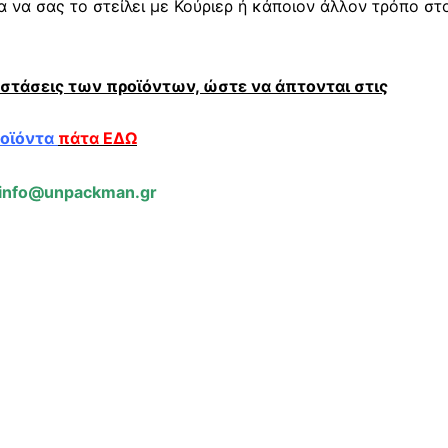
 να σας το στείλει με Κούριερ ή κάποιον άλλον τρόπο στ
αστάσεις των προϊόντων, ώστε να άπτονται στις
ροϊόντα
πάτα ΕΔΩ
info@unpackman.gr