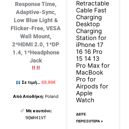
Retractable
Response Time,
Cable Fast
Adaptive-Sync,
Charging
Low Blue Light &
Desktop
Flicker-Free, VESA
Charging
Wall Mount,
Station for
2*HDMI 2.0, 1*DP
iPhone 17
16 16 Pro
1.4, 1*Headphone
15 14 13
Jack
Pro Max for
MacBook
Pro for
Σε τιμή…
69,99€
Airpods for
Apple
Από Αποθήκη:
Poland
Watch
Με κουπόνι:
ΔΕΊΤΕ
9QWH41VT
ΠΕΡΙΣΣΟΤΕΡΑ »