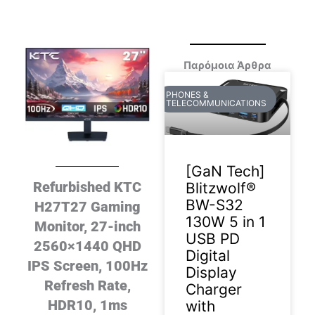
Παρόμοια Άρθρα
PHONES &
TELECOMMUNICATIONS
[GaN Tech]
Refurbished KTC
Blitzwolf®
BW-S32
H27T27 Gaming
130W 5 in 1
Monitor, 27-inch
USB PD
2560×1440 QHD
Digital
IPS Screen, 100Hz
Display
Refresh Rate,
Charger
HDR10, 1ms
with