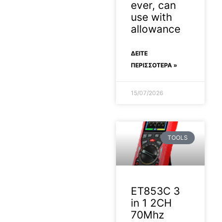
ever, can
use with
allowance
ΔΕΊΤΕ
ΠΕΡΙΣΣΟΤΕΡΑ »
15/07/2026
TOOLS
ET853C 3
in 1 2CH
70Mhz