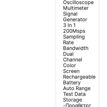
Oscilloscope
Multimeter
Signal
Generator
3 In 1
200Msps
Sampling
Rate
Bandwidth
Dual
Channel
Color
Screen
Rechargeable
Battery
Auto Range
Test Data
Storage
-Προσθετες