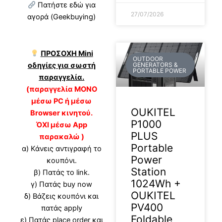
Πατήστε εδώ για
27/07/2026
αγορά (Geekbuying)
ΠΡΟΣΟΧΗ Mini
OUTDOOR
GENERATORS &
οδηγίες για σωστή
PORTABLE POWER
παραγγελία.
(παραγγελία ΜΟΝΟ
μέσω PC ή μέσω
OUKITEL
Browser κινητού.
P1000
ΌΧΙ μέσω App
PLUS
παρακαλώ )
Portable
α) Κάνεις αντιγραφή το
Power
κουπόνι.
Station
β) Πατάς το link.
1024Wh +
γ) Πατάς buy now
OUKITEL
δ) Βάζεις κουπόνι και
PV400
πατάς apply
Foldable
ε) Πατάς place order και