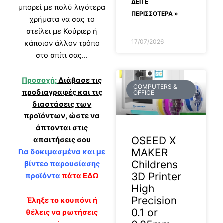
ΔΕΊΤΕ
μπορεί με πολύ λιγότερα
ΠΕΡΙΣΣΟΤΕΡΑ »
χρήματα να σας το
στείλει με Κούριερ ή
17/07/2026
κάποιον άλλον τρόπο
στο σπίτι σας…
Προσοχή:
Διάβασε τις
COMPUTERS &
προδιαγραφές και τις
OFFICE
διαστάσεις των
προϊόντων, ώστε να
άπτονται στις
OSEED X
απαιτήσεις σου
MAKER
Για δοκιμασμένα και με
Childrens
βίντεο παρουσίασης
3D Printer
προϊόντα
πάτα ΕΔΩ
High
Precision
Έληξε το κουπόνι ή
0.1 or
θέλεις να ρωτήσεις