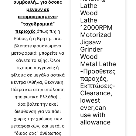
συμβουλή… για όσους
Lathe
μένουν σε
Wood
απομακρυσμένες
Lathe
“ταχυδρομικά”
12000RPM
περιοχές
όπως π.χ η
Motorized
Ρόδος, ή η Κρήτη… και
Jigsaw
βλέπετε φουσκωμένα
Grinder
μεταφορικά, μπορείτε να
Wood
κάνετε το εξής. Όλοι
Metal Lathe
έχουμε συγγενείς ή
-Προσθετες
φίλους σε μεγάλα αστικά
παροχές,
κέντρα (Αθήνα, Θεσ/νικη,
Εκπτώσεις-
Πάτρα και στην υπόλοιπη
Clearance,
ηπειρωτική Ελλάδα)…
lowest
άρα βάλτε την εκεί
ever,can
διεύθυνση για να πάει
use with
χωρίς την χρέωση των
allowance
μεταφορικών, και μετά, ο
“δικός σας” άνθρωπος