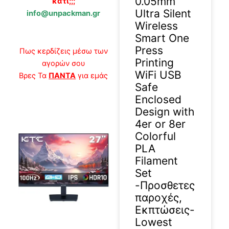
0.05mm
κάτι;;;
Ultra Silent
info@unpackman.gr
Wireless
Smart One
Press
Πως κερδίζεις μέσω των
Printing
αγορών σου
WiFi USB
Βρες Τα
ΠΑΝΤΑ
για εμάς
Safe
Enclosed
Design with
4er or 8er
Colorful
PLA
Filament
Set
-Προσθετες
παροχές,
Εκπτώσεις-
Lowest