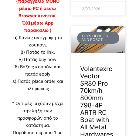
(παραγγελία ΜΟΝΟ
μέσω PC ή μέσω
13/07/2026
Browser κινητού.
ΌΧΙ μέσω App
παρακαλώ )
TOYS HOBBIES
α) Κάνεις αντιγραφή το
AND ROBOT
κουπόνι.
β) Πατάς το link.
γ) Πατάς buy now
δ) Βάζεις κουπόνι και
Volantexrc
πατάς apply
Vector
ε) Πατάς place order και
SR80 Pro
πληρώνεις
70km/h
800mm
* Οι τιμές ισχύουν μέχρι
798-4P
την λήξη των
ARTR RC
προσφορών από το
Boat with
κατάστημα.
All Metal
Παράδοση περίπου 1 με
Hardwares