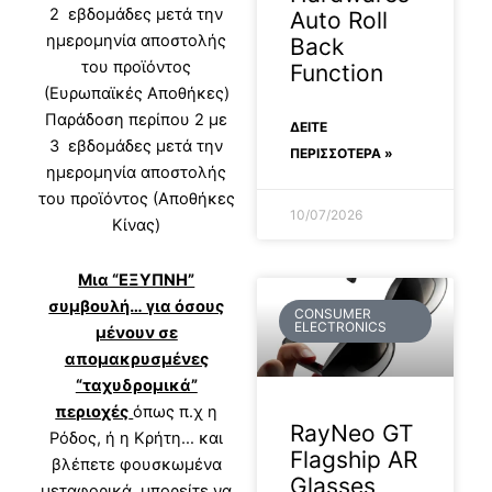
2 εβδομάδες μετά την
Auto Roll
ημερομηνία αποστολής
Back
του προϊόντος
Function
(Ευρωπαϊκές Αποθήκες)
Παράδοση περίπου 2 με
ΔΕΊΤΕ
3 εβδομάδες μετά την
ΠΕΡΙΣΣΟΤΕΡΑ »
ημερομηνία αποστολής
του προϊόντος (Αποθήκες
10/07/2026
Κίνας)
Μια “ΕΞΥΠΝΗ”
συμβουλή… για όσους
CONSUMER
ELECTRONICS
μένουν σε
απομακρυσμένες
“ταχυδρομικά”
περιοχές
όπως π.χ η
RayNeo GT
Ρόδος, ή η Κρήτη… και
Flagship AR
βλέπετε φουσκωμένα
Glasses
μεταφορικά, μπορείτε να