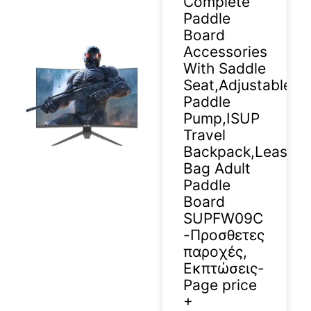
Complete
Paddle
Board
Accessories
With Saddle
Seat,Adjustable
Paddle
Pump,ISUP
Travel
Backpack,Leash,W
Bag Adult
Paddle
Board
SUPFW09C
-Προσθετες
παροχές,
Εκπτώσεις-
Page price
+