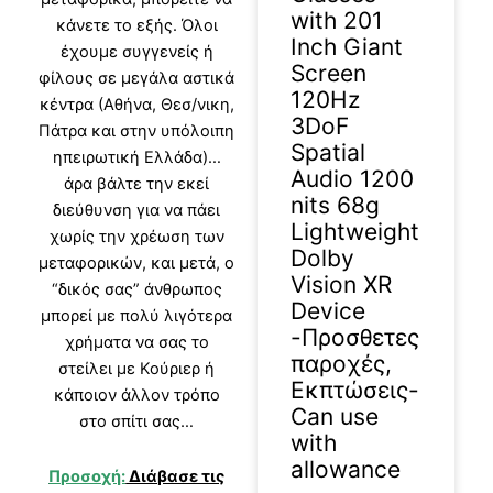
with 201
κάνετε το εξής. Όλοι
Inch Giant
έχουμε συγγενείς ή
Screen
φίλους σε μεγάλα αστικά
120Hz
κέντρα (Αθήνα, Θεσ/νικη,
3DoF
Πάτρα και στην υπόλοιπη
Spatial
ηπειρωτική Ελλάδα)…
Audio 1200
άρα βάλτε την εκεί
nits 68g
διεύθυνση για να πάει
Lightweight
χωρίς την χρέωση των
Dolby
μεταφορικών, και μετά, ο
Vision XR
“δικός σας” άνθρωπος
Device
μπορεί με πολύ λιγότερα
-Προσθετες
χρήματα να σας το
παροχές,
στείλει με Κούριερ ή
Εκπτώσεις-
κάποιον άλλον τρόπο
Can use
στο σπίτι σας…
with
allowance
Προσοχή:
Διάβασε τις