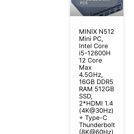
PCS
MINIX N512
Mini PC,
Intel Core
i5-12600H
12 Core
Max
4.5GHz,
16GB DDR5
RAM 512GB
SSD,
2*HDMI 1.4
(4K@30Hz)
+ Type-C
Thunderbolt
(8K@60Hz)