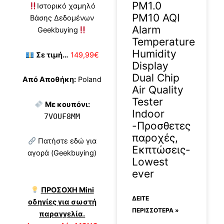
PM1.0
Ιστορικό χαμηλό
PM10 AQI
Βάσης Δεδομένων
Alarm
Geekbuying
Temperature
Humidity
Σε τιμή…
149,99€
Display
Dual Chip
Από Αποθήκη:
Poland
Air Quality
Tester
Με κουπόνι:
Indoor
7VOUF8MM
-Προσθετες
παροχές,
Πατήστε εδώ για
Εκπτώσεις-
αγορά (Geekbuying)
Lowest
ever
ΠΡΟΣΟΧΗ Mini
ΔΕΊΤΕ
οδηγίες για σωστή
ΠΕΡΙΣΣΟΤΕΡΑ »
παραγγελία.