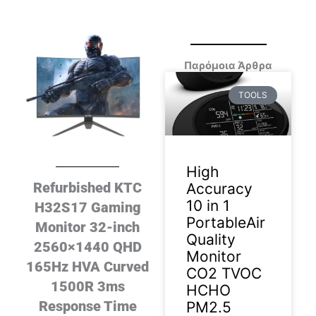
Παρόμοια Άρθρα
TOOLS
High
Refurbished KTC
Accuracy
10 in 1
H32S17 Gaming
PortableAir
Monitor 32-inch
Quality
2560×1440 QHD
Monitor
165Hz HVA Curved
CO2 TVOC
1500R 3ms
HCHO
Response Time
PM2.5