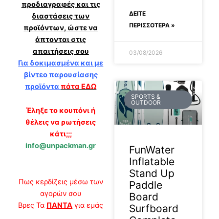
προδιαγραφές και τις
ΔΕΊΤΕ
διαστάσεις των
ΠΕΡΙΣΣΟΤΕΡΑ »
προϊόντων, ώστε να
άπτονται στις
απαιτήσεις σου
03/08/2026
Για δοκιμασμένα και με
βίντεο παρουσίασης
προϊόντα
πάτα ΕΔΩ
SPORTS &
OUTDOOR
Έληξε το κουπόνι ή
θέλεις να ρωτήσεις
κάτι;;;
info@unpackman.gr
FunWater
Inflatable
Stand Up
Πως κερδίζεις μέσω των
Paddle
αγορών σου
Board
Βρες Τα
ΠΑΝΤΑ
για εμάς
Surfboard