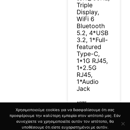
Triple
Display,
WiFi 6
Bluetooth
5.2, 4*USB
3.2, 1*Full-
featured
Type-C,
1*1G RJ45,
1*2.5G
RJ45,
1*Audio
Jack
ΔΕΊΤΕ
Χρησιμοποιούμε cookies για να διασφαλίσουμε ότι σας
ΠΕΡΙΣΣΟΤΕΡΑ »
προσφέρουμε την καλύτερη εμπειρία στον ιστότοπό μας. Εάν
συνεχίσετε να χρησιμοποιείτε αυτόν τον ιστότοπο, θα
31/07/2026
υποθέσουμε ότι είστε ευχαριστημένοι με αυτόν.