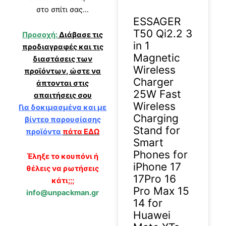
στο σπίτι σας…
ESSAGER
T50 Qi2.2 3
Προσοχή:
Διάβασε τις
in 1
προδιαγραφές και τις
Magnetic
διαστάσεις των
Wireless
προϊόντων, ώστε να
Charger
άπτονται στις
25W Fast
απαιτήσεις σου
Wireless
Για δοκιμασμένα και με
Charging
βίντεο παρουσίασης
Stand for
προϊόντα
πάτα ΕΔΩ
Smart
Phones for
Έληξε το κουπόνι ή
iPhone 17
θέλεις να ρωτήσεις
17Pro 16
κάτι;;;
Pro Max 15
info@unpackman.gr
14 for
Huawei