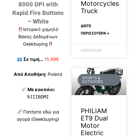
Motorcycles
8000 DPI with
Truck
Rapid Fire Buttons
– White
ΔΕΊΤΕ
Ιστορικό χαμηλό
ΠΕΡΙΣΣΟΤΕΡΑ »
Βάσης Δεδομένων
Geekbuying
05/08/2026
Σε τιμή…
15,99€
Από Αποθήκη:
Poland
SPORTS &
OUTDOORS
Με κουπόνι:
9JIIBDMI
PHILIAM
Πατήστε εδώ για
ET9 Dual
αγορά (Geekbuying)
Motor
Electric