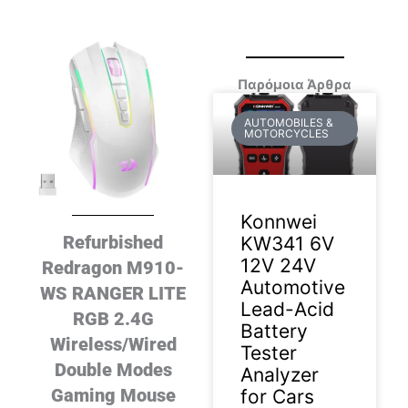
Παρόμοια Άρθρα
AUTOMOBILES &
MOTORCYCLES
Konnwei
Refurbished
KW341 6V
12V 24V
Redragon M910-
Automotive
WS RANGER LITE
Lead-Acid
RGB 2.4G
Battery
Wireless/Wired
Tester
Double Modes
Analyzer
Gaming Mouse
for Cars