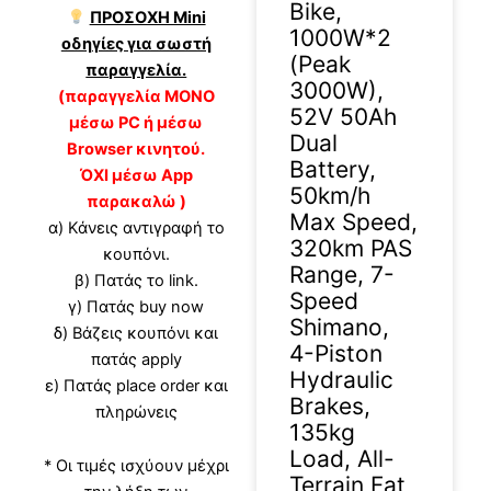
Bike,
ΠΡΟΣΟΧΗ Mini
1000W*2
οδηγίες για σωστή
(Peak
παραγγελία.
3000W),
(παραγγελία ΜΟΝΟ
52V 50Ah
μέσω PC ή μέσω
Dual
Browser κινητού.
Battery,
ΌΧΙ μέσω App
50km/h
παρακαλώ )
Max Speed,
α) Κάνεις αντιγραφή το
320km PAS
κουπόνι.
Range, 7-
β) Πατάς το link.
Speed
γ) Πατάς buy now
Shimano,
δ) Βάζεις κουπόνι και
4-Piston
πατάς apply
Hydraulic
ε) Πατάς place order και
Brakes,
πληρώνεις
135kg
Load, All-
* Οι τιμές ισχύουν μέχρι
Terrain Fat