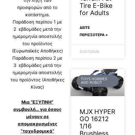
την λήξη των
Tire E-Bike
προσφορών από το
for Adults
κατάστημα.
Παράδοση περίπου 1 με
ΔΕΊΤΕ
2 εβδομάδες μετά την
ΠΕΡΙΣΣΟΤΕΡΑ »
ημερομηνία αποστολής
του προϊόντος
(Ευρωπαϊκές Αποθήκες)
21/07/2026
Παράδοση περίπου 2 με
3 εβδομάδες μετά την
ημερομηνία αποστολής
TOYS HOBBIES
του προϊόντος (Αποθήκες
AND ROBOT
Κίνας)
Μια “ΕΞΥΠΝΗ”
συμβουλή… για όσους
MJX HYPER
μένουν σε
GO 16212
απομακρυσμένες
1/16
“ταχυδρομικά”
Brushless