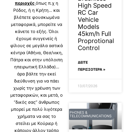
περιοχές
όπως π.χ η
High Speed
Ρόδος, ή η Κρήτη… και
RC Car
βλέπετε φουσκωμένα
Vehicle
μεταφορικά, μπορείτε να
Models
κάνετε το εξής. Όλοι
45km/h Full
έχουμε συγγενείς ή
Proprotional
φίλους σε μεγάλα αστικά
Control
κέντρα (Αθήνα, Θεσ/νικη,
Πάτρα και στην υπόλοιπη
ΔΕΊΤΕ
ηπειρωτική Ελλάδα)…
ΠΕΡΙΣΣΟΤΕΡΑ »
άρα βάλτε την εκεί
διεύθυνση για να πάει
13/07/2026
χωρίς την χρέωση των
μεταφορικών, και μετά, ο
“δικός σας” άνθρωπος
μπορεί με πολύ λιγότερα
PHONES &
χρήματα να σας το
TELECOMMUNICATIONS
στείλει με Κούριερ ή
κάποιον άλλον τρόπο