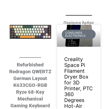
Παρόμοια Άρθρα
CONSUMER
ELECTRONICS
Creality
Refurbished
Space Pi
Filament
Redragon QWERTZ
Dryer Box
German Layout
for 3D
K633CGO-RGB
Printer, PTC
Ryze 68-Key
360
Mechanical
Degrees
Gaming Keyboard
Hot-Air