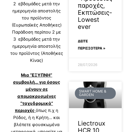
2 εβδομάδες μετά την
παροχές,
ημερομηνία αποστολής
Εκπτώσεις-
του προϊόντος
Lowest
(Ευρωπαϊκές Αποθήκες)
ever
Παράδοση περίπου 2 με
3 εβδομάδες μετά την
ΔΕΊΤΕ
ημερομηνία αποστολής
ΠΕΡΙΣΣΟΤΕΡΑ »
του προϊόντος (Αποθήκες
Κίνας)
28/07/2026
Μια “ΕΞΥΠΝΗ”
συμβουλή… για όσους
μένουν σε
SMART HOME &
GARDEN
απομακρυσμένες
“ταχυδρομικά”
περιοχές
όπως π.χ η
Ρόδος, ή η Κρήτη… και
Liectroux
βλέπετε φουσκωμένα
HCR 10
μεταφορικά, μπορείτε να