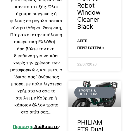
Robot
κάνετε το εξής. Όλοι
Window
έχουμε συγγενείς ή
Cleaner
φίλους σε μεγάλα αστικά
Black
κέντρα (Αθήνα, Θεσ/νικη,
Πάτρα και στην υπόλοιπη
ΔΕΊΤΕ
ηπειρωτική Ελλάδα)…
ΠΕΡΙΣΣΟΤΕΡΑ »
άρα βάλτε την εκεί
διεύθυνση για να πάει
χωρίς την χρέωση των
22/07/2026
μεταφορικών, και μετά, ο
“δικός σας” άνθρωπος
μπορεί με πολύ λιγότερα
χρήματα να σας το
SPORTS &
OUTDOORS
στείλει με Κούριερ ή
κάποιον άλλον τρόπο
στο σπίτι σας…
PHILIAM
Προσοχή:
Διάβασε τις
ET9 Dual