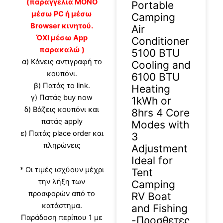
(παραγγελία ΜΟΝΟ
Portable
μέσω PC ή μέσω
Camping
Browser κινητού.
Air
ΌΧΙ μέσω App
Conditioner
παρακαλώ )
5100 BTU
α) Κάνεις αντιγραφή το
Cooling and
κουπόνι.
6100 BTU
β) Πατάς το link.
Heating
γ) Πατάς buy now
1kWh or
δ) Βάζεις κουπόνι και
8hrs 4 Core
πατάς apply
Modes with
ε) Πατάς place order και
3
πληρώνεις
Adjustment
Ideal for
* Οι τιμές ισχύουν μέχρι
Tent
την λήξη των
Camping
προσφορών από το
RV Boat
κατάστημα.
and Fishing
Παράδοση περίπου 1 με
-Προσθετες