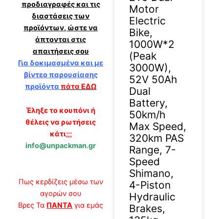
προδιαγραφές και τις
Motor
διαστάσεις των
Electric
προϊόντων, ώστε να
Bike,
άπτονται στις
1000W*2
απαιτήσεις σου
(Peak
Για δοκιμασμένα και με
3000W),
βίντεο παρουσίασης
52V 50Ah
προϊόντα
πάτα ΕΔΩ
Dual
Battery,
Έληξε το κουπόνι ή
50km/h
θέλεις να ρωτήσεις
Max Speed,
κάτι;;;
320km PAS
info@unpackman.gr
Range, 7-
Speed
Shimano,
Πως κερδίζεις μέσω των
4-Piston
αγορών σου
Hydraulic
Βρες Τα
ΠΑΝΤΑ
για εμάς
Brakes,