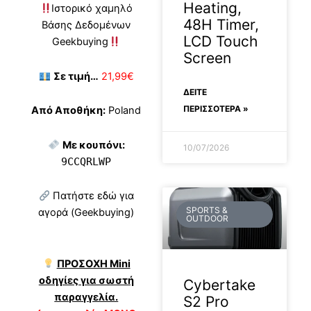
Heating,
Ιστορικό χαμηλό
48H Timer,
Βάσης Δεδομένων
LCD Touch
Geekbuying
Screen
Σε τιμή…
21,99€
ΔΕΊΤΕ
ΠΕΡΙΣΣΟΤΕΡΑ »
Από Αποθήκη:
Poland
Με κουπόνι:
10/07/2026
9CCQRLWP
Πατήστε εδώ για
SPORTS &
αγορά (Geekbuying)
OUTDOOR
ΠΡΟΣΟΧΗ Mini
οδηγίες για σωστή
Cybertake
παραγγελία.
S2 Pro