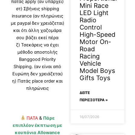
πατάς apply (αν υπάρχει)
Mini Race
στ) Σβήνεις shipping
LED Light
insurance (αν πληρώνεις
Radio
με paypal δεν χρειάζεται)
Control
και ότι άλλη χαζομάρα
High-Speed
σου βάζει εκεί πέρα
Motor On-
ζ) Τσεκάρεις να έχει
Road
μέθοδο αποστολής
Racing
Banggood Priority
Vehicle
Shipping. (αν είναι από
Model Boys
Ευρώπη δεν χρειάζεται)
Gifts Toys
η) Πατάς place order και
πληρώνεις
ΔΕΊΤΕ
ΠΕΡΙΣΣΟΤΕΡΑ »
16/07/2026
ΠΑΤΑ
&
Πάρε
επιπλέον έκπτωση με
κουπόνια Allowance