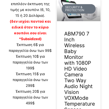
επιπλέον έκπτωση της
SECURITY &
τιμής με κουπόνι (6, 10,
PROTECTION
15 ή 20 Δολάρια).
(δεν ισχύει παντού και
ειδικά όταν το κύριο
ABM790 7
κουπόνι σου είναι
Inch
*Subsidized)
Wireless
Έκπτωση 6$ για
Baby
παραγγελία άνω των 99$
Monitor
Έκπτωση 10$ για
with 1080P
παραγγελία άνω των
HD Video
199$
Camera
Έκπτωση 15$ για
Two Way
παραγγελία άνω των
Audio Night
299$
Vision
Έκπτωση 20$ για
VOXMode
παραγγελία άνω των
Temperature
499$