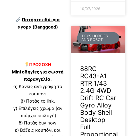
10/07/2026
Πατήστε εδώ για
αγορά (Banggood)
TOYS HOBBIES
AND ROBOT
ΠΡΟΣΟΧΗ
88RC
Mini οδηγίες για σωστή
RC43-A1
παραγγελία.
RTR 1/43
α) Κάνεις αντιγραφή το
2.4G 4WD
κουπόνι.
Drift RC Car
β) Πατάς το link.
Gyro Alloy
γ) Επιλέγεις χρώμα (αν
Body Shell
υπάρχει επιλογή)
Desktop
δ) Πατάς buy now
Full
ε) Βάζεις κουπόνι και
Proportional