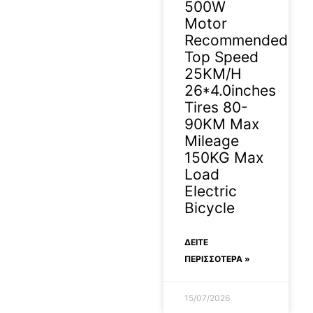
500W
Motor
Recommended
Top Speed
25KM/H
26*4.0inches
Tires 80-
90KM Max
Mileage
150KG Max
Load
Electric
Bicycle
ΔΕΊΤΕ
ΠΕΡΙΣΣΟΤΕΡΑ »
15/07/2026