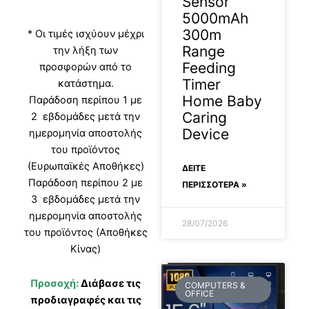
Sensor
5000mAh
300m
* Οι τιμές ισχύουν μέχρι
Range
την λήξη των
Feeding
προσφορών από το
Timer
κατάστημα.
Home Baby
Παράδοση περίπου 1 με
Caring
2 εβδομάδες μετά την
Device
ημερομηνία αποστολής
του προϊόντος
(Ευρωπαϊκές Αποθήκες)
ΔΕΊΤΕ
Παράδοση περίπου 2 με
ΠΕΡΙΣΣΟΤΕΡΑ »
3 εβδομάδες μετά την
ημερομηνία αποστολής
28/07/2026
του προϊόντος (Αποθήκες
Κίνας)
Προσοχή:
Διάβασε τις
COMPUTERS &
OFFICE
προδιαγραφές και τις