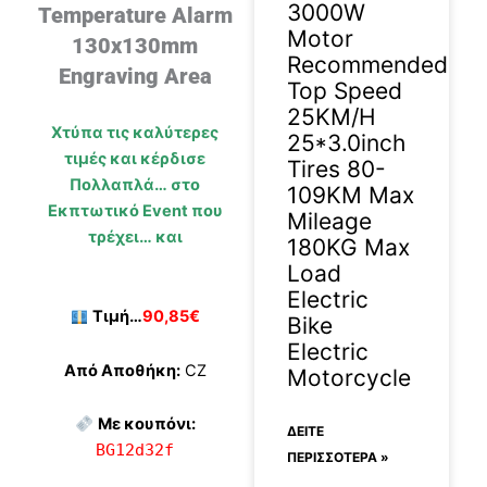
3000W
Temperature Alarm
Motor
130x130mm
Recommended
Engraving Area
Top Speed
25KM/H
Χτύπα τις καλύτερες
25*3.0inch
τιμές και κέρδισε
Tires 80-
Πολλαπλά… στο
109KM Max
Εκπτωτικό Event που
Mileage
τρέχει… και
180KG Max
Load
Electric
Τιμή…
90,85€
Bike
Electric
Από Αποθήκη:
CZ
Motorcycle
Με κουπόνι:
ΔΕΊΤΕ
BG12d32f
ΠΕΡΙΣΣΟΤΕΡΑ »