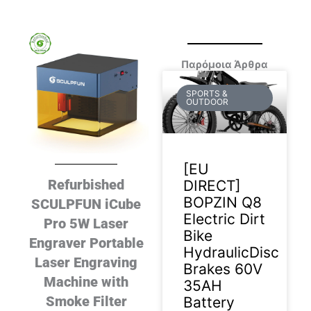
Παρόμοια Άρθρα
SPORTS &
OUTDOOR
[EU
Refurbished
DIRECT]
BOPZIN Q8
SCULPFUN iCube
Electric Dirt
Pro 5W Laser
Bike
Engraver Portable
HydraulicDisc
Laser Engraving
Brakes 60V
Machine with
35AH
Smoke Filter
Battery