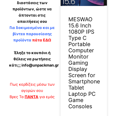
διαστάσεις των
προϊόντων, ώστε να
άπτονται στις
MESWAO
απαιτήσεις σου
15.6 Inch
Για δοκιμασμένα και με
1080P IPS
βίντεο παρουσίασης
Type C
προϊόντα
πάτα ΕΔΩ
Portable
Computer
Έληξε το κουπόνι ή
Monitor
θέλεις να ρωτήσεις
Gaming
κάτι;;; info@unpackman.gr
Display
Screen for
Smartphone
Πως κερδίζεις μέσω των
Tablet
αγορών σου
Laptop PC
Βρες Τα
ΠΑΝΤΑ
για εμάς
Game
Consoles