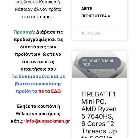
στείλει με Κούριερ ή
ΔΕΊΤΕ
κάποιον άλλον τρόπο
ΠΕΡΙΣΣΟΤΕΡΑ »
στο σπίτι σας…
Προσοχή:
Διάβασε τις
16/07/2026
προδιαγραφές και τις
διαστάσεις των
προϊόντων, ώστε να
TV BOXES & MINI
άπτονται στις
PCS
απαιτήσεις σου
Για δοκιμασμένα και με
βίντεο παρουσίασης
προϊόντα
πάτα ΕΔΩ
FIREBAT F1
Mini PC,
Έληξε το κουπόνι ή
AMD Ryzen
θέλεις να ρωτήσεις
5 7640HS,
κάτι;;;
info@unpackman.gr
6 Cores 12
Threads Up