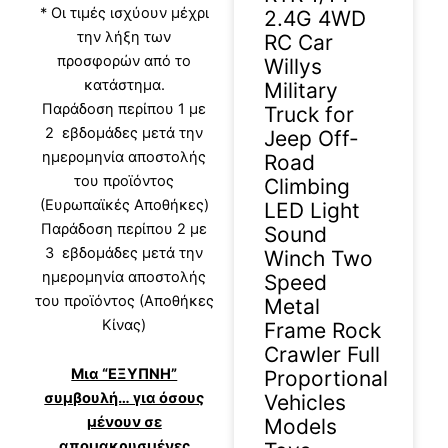
* Οι τιμές ισχύουν μέχρι
2.4G 4WD
την λήξη των
RC Car
προσφορών από το
Willys
κατάστημα.
Military
Παράδοση περίπου 1 με
Truck for
2 εβδομάδες μετά την
Jeep Off-
ημερομηνία αποστολής
Road
του προϊόντος
Climbing
(Ευρωπαϊκές Αποθήκες)
LED Light
Παράδοση περίπου 2 με
Sound
3 εβδομάδες μετά την
Winch Two
ημερομηνία αποστολής
Speed
του προϊόντος (Αποθήκες
Metal
Κίνας)
Frame Rock
Crawler Full
Μια “ΕΞΥΠΝΗ”
Proportional
συμβουλή… για όσους
Vehicles
μένουν σε
Models
απομακρυσμένες