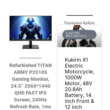
Παρόμοια Άρθρα
ELECTRIC
MOTORCYCLE
Kukirin X1
Refurbished TITAN
Electric
Motorcycle,
ARMY P2510S
1000W
Gaming Monitor,
Motor, 48V
24.5” 2560*1440
20.8Ah
QHD FAST IPS
Battery, 14
Screen, 240Hz
inch Front &
Refresh Rate, 1ms
12 inch