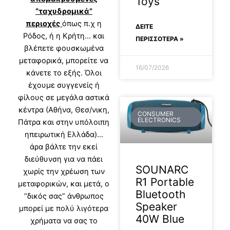
Toys
“ταχυδρομικά”
περιοχές
όπως π.χ η
ΔΕΊΤΕ
Ρόδος, ή η Κρήτη… και
ΠΕΡΙΣΣΟΤΕΡΑ »
βλέπετε φουσκωμένα
μεταφορικά, μπορείτε να
16/07/2026
κάνετε το εξής. Όλοι
έχουμε συγγενείς ή
φίλους σε μεγάλα αστικά
κέντρα (Αθήνα, Θεσ/νικη,
CONSUMER
ELECTRONICS
Πάτρα και στην υπόλοιπη
ηπειρωτική Ελλάδα)…
άρα βάλτε την εκεί
διεύθυνση για να πάει
SOUNARC
χωρίς την χρέωση των
R1 Portable
μεταφορικών, και μετά, ο
Bluetooth
“δικός σας” άνθρωπος
Speaker
μπορεί με πολύ λιγότερα
40W Blue
χρήματα να σας το