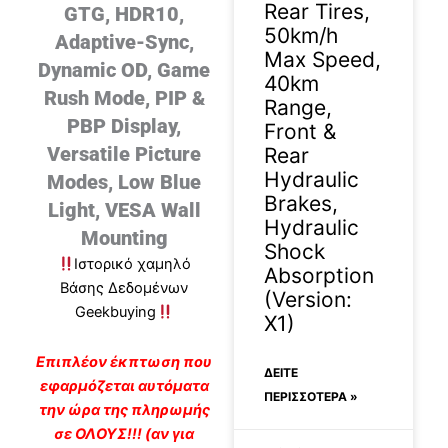
Rear Tires,
GTG, HDR10,
50km/h
Adaptive-Sync,
Max Speed,
Dynamic OD, Game
40km
Rush Mode, PIP &
Range,
PBP Display,
Front &
Versatile Picture
Rear
Hydraulic
Modes, Low Blue
Brakes,
Light, VESA Wall
Hydraulic
Mounting
Shock
Ιστορικό χαμηλό
Absorption
Βάσης Δεδομένων
(Version:
Geekbuying
X1)
Eπιπλέον έκπτωση που
ΔΕΊΤΕ
εφαρμόζεται αυτόματα
ΠΕΡΙΣΣΟΤΕΡΑ »
την ώρα της πληρωμής
σε ΟΛΟΥΣ!!! (αν για