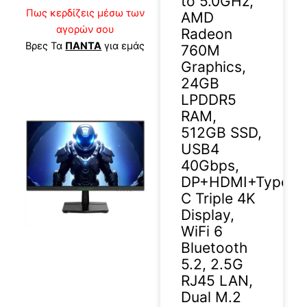
to 5.0GHz,
Πως κερδίζεις μέσω των
AMD
αγορών σου
Radeon
Βρες Τα
ΠΑΝΤΑ
για εμάς
760M
Graphics,
24GB
LPDDR5
RAM,
512GB SSD,
USB4
40Gbps,
DP+HDMI+Type-
C Triple 4K
Display,
WiFi 6
Bluetooth
5.2, 2.5G
RJ45 LAN,
Dual M.2