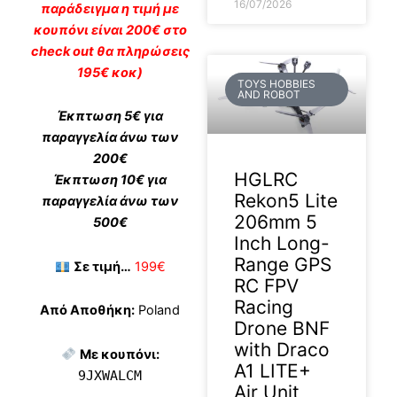
16/07/2026
παράδειγμα η τιμή με
κουπόνι είναι 200€ στο
check out θα πληρώσεις
195€ κοκ)
TOYS HOBBIES
AND ROBOT
Έκπτωση 5€ για
παραγγελία άνω των
200€
HGLRC
Έκπτωση 10€ για
Rekon5 Lite
παραγγελία άνω των
206mm 5
500€
Inch Long-
Range GPS
Σε τιμή…
199€
RC FPV
Racing
Από Αποθήκη:
Poland
Drone BNF
with Draco
Με κουπόνι:
A1 LITE+
9JXWALCM
Air Unit