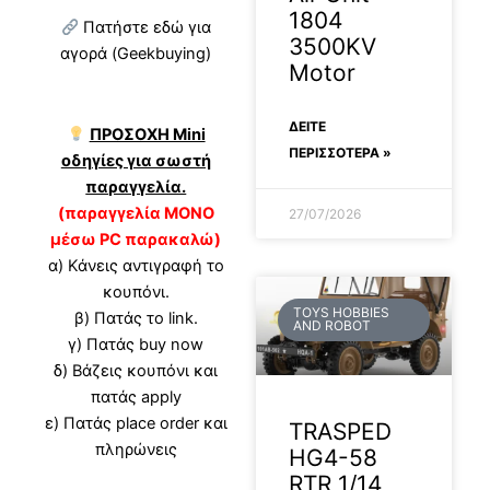
1804
Πατήστε εδώ για
3500KV
αγορά (Geekbuying)
Motor
ΔΕΊΤΕ
ΠΡΟΣΟΧΗ Mini
ΠΕΡΙΣΣΟΤΕΡΑ »
οδηγίες για σωστή
παραγγελία.
(παραγγελία ΜΟΝΟ
27/07/2026
μέσω PC παρακαλώ)
α) Κάνεις αντιγραφή το
κουπόνι.
TOYS HOBBIES
β) Πατάς το link.
AND ROBOT
γ) Πατάς buy now
δ) Βάζεις κουπόνι και
πατάς apply
ε) Πατάς place order και
TRASPED
πληρώνεις
HG4-58
RTR 1/14