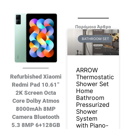
Παρόμοια Άρθρα
BATHROOM SET
ARROW
Refurbished Xiaomi
Thermostatic
Shower Set
Redmi Pad 10.61”
Home
2K Screen Octa
Bathroom
Core Dolby Atmos
Pressurized
8000mAh 8MP
Shower
Camera Bluetooth
System
5.3 8MP 6+128GB
with Piano-