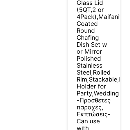
Glass Lid
(5QT,2 or
4Pack),Maifanite
Coated
Round
Chafing
Dish Set w
or Mirror
Polished
Stainless
Steel,Rolled
Rim,Stackable,Lid
Holder for
Party,Wedding
-Προσθετες
παροχές,
Εκπτώσεις-
Can use
with