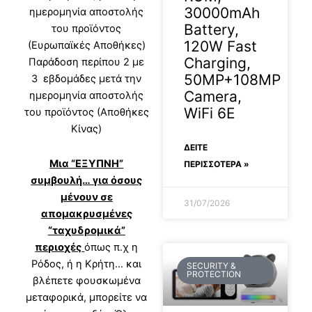
30000mAh
ημερομηνία αποστολής
Battery,
του προϊόντος
120W Fast
(Ευρωπαϊκές Αποθήκες)
Charging,
Παράδοση περίπου 2 με
50MP+108MP
3 εβδομάδες μετά την
Camera,
ημερομηνία αποστολής
WiFi 6E
του προϊόντος (Αποθήκες
Κίνας)
ΔΕΊΤΕ
Μια “ΕΞΥΠΝΗ”
ΠΕΡΙΣΣΟΤΕΡΑ »
συμβουλή… για όσους
μένουν σε
31/07/2026
απομακρυσμένες
“ταχυδρομικά”
περιοχές
όπως π.χ η
Ρόδος, ή η Κρήτη… και
SECURITY &
PROTECTION
βλέπετε φουσκωμένα
μεταφορικά, μπορείτε να