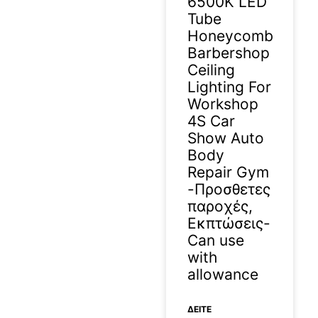
6500K LED
Tube
Honeycomb
Barbershop
Ceiling
Lighting For
Workshop
4S Car
Show Auto
Body
Repair Gym
-Προσθετες
παροχές,
Εκπτώσεις-
Can use
with
allowance
ΔΕΊΤΕ