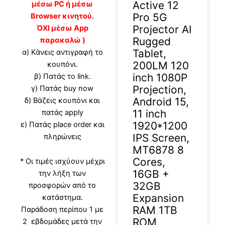
Active 12
μέσω PC ή μέσω
Pro 5G
Browser κινητού.
Projector AI
ΌΧΙ μέσω App
Rugged
παρακαλώ )
Tablet,
α) Κάνεις αντιγραφή το
200LM 120
κουπόνι.
inch 1080P
β) Πατάς το link.
Projection,
γ) Πατάς buy now
Android 15,
δ) Βάζεις κουπόνι και
11 inch
πατάς apply
1920*1200
ε) Πατάς place order και
IPS Screen,
πληρώνεις
MT6878 8
Cores,
* Οι τιμές ισχύουν μέχρι
16GB +
την λήξη των
32GB
προσφορών από το
Expansion
κατάστημα.
RAM 1TB
Παράδοση περίπου 1 με
ROM,
2 εβδομάδες μετά την