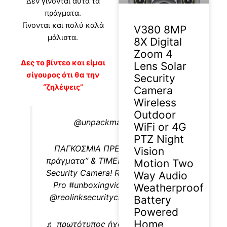
Δεν γίνονται αυτά τα
πράγματα.
Γίνονται και πολύ καλά
V380 8MP
μάλιστα.
8X Digital
Zoom 4
Δες το βίντεο και είμαι
Lens Solar
σίγουρος ότι θα την
Security
“ζηλέψεις”
Camera
Wireless
Outdoor
@unpackman.review
WiFi or 4G
PTZ Night
ΠΑΓΚΟΣΜΙΑ ΠΡΕΜΙΕΡΑ “τρελά
Vision
πράγματα” & TIMELAPSE 180° από
Motion Two
Security Camera! REOLINK Argus 4
Way Audio
Pro
#unboxingvideo
#unboxing
Weatherproof
@reolinksecuritycam
#worldwide
Battery
Powered
Home
♬ πρωτότυπος ήχος – unpackman