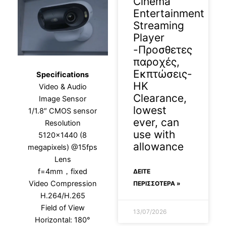
Cinema
Entertainment
Streaming
Player
-Προσθετες
παροχές,
Εκπτώσεις-
Specifications
HK
Video & Audio
Clearance,
Image Sensor
lowest
1/1.8″ CMOS sensor
ever, can
Resolution
use with
5120×1440 (8
allowance
megapixels) @15fps
Lens
f=4mm，fixed
ΔΕΊΤΕ
Video Compression
ΠΕΡΙΣΣΟΤΕΡΑ »
H.264/H.265
Field of View
13/07/2026
Horizontal: 180°