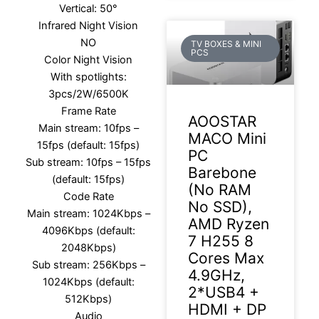
Vertical: 50°
Infrared Night Vision
NO
TV BOXES & MINI
PCS
Color Night Vision
With spotlights:
3pcs/2W/6500K
Frame Rate
AOOSTAR
Main stream: 10fps –
MACO Mini
15fps (default: 15fps)
PC
Sub stream: 10fps – 15fps
Barebone
(default: 15fps)
(No RAM
Code Rate
No SSD),
Main stream: 1024Kbps –
AMD Ryzen
4096Kbps (default:
7 H255 8
2048Kbps)
Cores Max
Sub stream: 256Kbps –
4.9GHz,
1024Kbps (default:
2*USB4 +
512Kbps)
HDMI + DP
Audio