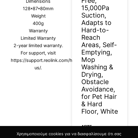
Free,
Dimensions
15,000Pa
128*87*80mm
Suction,
Weight
Adapts to
400g
Hard-to-
Warranty
Reach
Limited Warranty
Areas, Self-
2-year limited warranty.
Emptying,
For support, visit
Mop
https://support.reolink.com/hc/en-
Washing &
us/.
Drying,
Obstacle
Avoidance,
for Pet Hair
& Hard
Floor, White
ΔΕΊΤΕ
Χρησιμοποιούμε cookies για να διασφαλίσουμε ότι σας
ΠΕΡΙΣΣΟΤΕΡΑ »