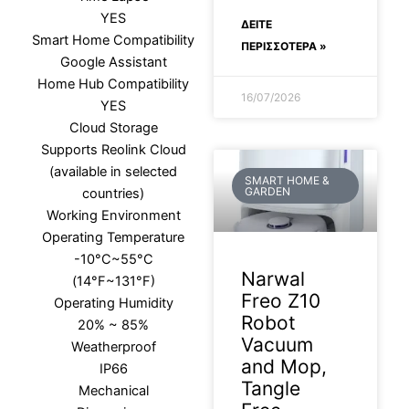
YES
ΔΕΊΤΕ
Smart Home Compatibility
ΠΕΡΙΣΣΟΤΕΡΑ »
Google Assistant
Home Hub Compatibility
16/07/2026
YES
Cloud Storage
Supports Reolink Cloud
(available in selected
SMART HOME &
GARDEN
countries)
Working Environment
Operating Temperature
-10°C~55°C
Narwal
(14°F~131°F)
Freo Z10
Operating Humidity
Robot
20% ~ 85%
Vacuum
Weatherproof
and Mop,
IP66
Tangle
Mechanical