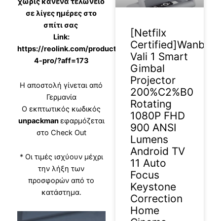
χωρίς κανένα τελωνείο
σε λίγες ημέρες στο
σπίτι σας
[Netfilx
Link:
Certified]Wanbo
https://reolink.com/product/argus-
Vali 1 Smart
4-pro/?aff=173
Gimbal
Projector
Η αποστολή γίνεται από
200%C2%B0
Γερμανία
Rotating
Ο εκπτωτικός κωδικός
1080P FHD
unpackman
εφαρμόζεται
900 ANSI
στο Check Out
Lumens
Android TV
* Οι τιμές ισχύουν μέχρι
11 Auto
την λήξη των
Focus
προσφορών από το
Keystone
κατάστημα.
Correction
Home