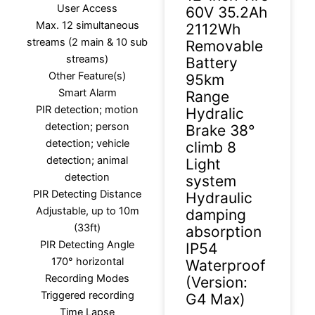
User Access
60V 35.2Ah
Max. 12 simultaneous
2112Wh
streams (2 main & 10 sub
Removable
streams)
Battery
Other Feature(s)
95km
Smart Alarm
Range
PIR detection; motion
Hydralic
detection; person
Brake 38°
detection; vehicle
climb 8
detection; animal
Light
detection
system
PIR Detecting Distance
Hydraulic
Adjustable, up to 10m
damping
(33ft)
absorption
PIR Detecting Angle
IP54
170° horizontal
Waterproof
Recording Modes
(Version:
Triggered recording
G4 Max)
Time Lapse