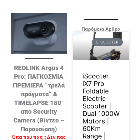
Παρόμοια Άρθρα
E-SCOOTER
REOLINK Argus 4
iScooter
Pro: ΠΑΓΚΟΣΜΙΑ
iX7 Pro
ΠΡΕΜΙΕΡΑ “τρελά
Foldable
πράγματα” &
Electric
TIMELAPSE 180°
Scooter |
από Security
Dual 1000W
Camera (Βίντεο –
Motors |
60Km
Παρουσίαση)
Range |
Όπα που πας;;; Δεν πας