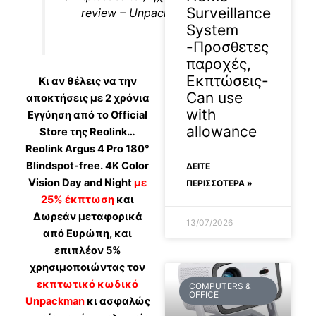
Surveillance
review – Unpackman Review
System
-Προσθετες
παροχές,
Εκπτώσεις-
Κι αν θέλεις να την
Can use
αποκτήσεις με 2 χρόνια
with
Εγγύηση από το Official
allowance
Store της Reolink…
Reolink Argus 4 Pro 180°
Blindspot-free. 4K Color
ΔΕΊΤΕ
Vision Day and Night
με
ΠΕΡΙΣΣΟΤΕΡΑ »
25% έκπτωση
και
Δωρεάν μεταφορικά
13/07/2026
από Ευρώπη, και
επιπλέον 5%
χρησιμοποιώντας τον
εκπτωτικό κωδικό
COMPUTERS &
OFFICE
Unpackman
κι ασφαλώς