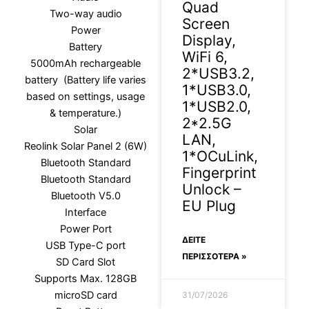
Quad
Two-way audio
Screen
Power
Display,
Battery
WiFi 6,
5000mAh rechargeable
2*USB3.2,
battery (Battery life varies
1*USB3.0,
based on settings, usage
1*USB2.0,
& temperature.)
2*2.5G
Solar
LAN,
Reolink Solar Panel 2 (6W)
1*OCuLink,
Bluetooth Standard
Fingerprint
Bluetooth Standard
Unlock –
Bluetooth V5.0
EU Plug
Interface
Power Port
ΔΕΊΤΕ
USB Type-C port
ΠΕΡΙΣΣΟΤΕΡΑ »
SD Card Slot
Supports Max. 128GB
microSD card
31/07/2026