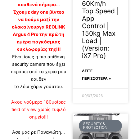
60Km/h
πουθενά σήμερα…
Top Speed |
Έχουμε day one βίντεο
App
να δούμε μαζί την
Control |
ολοκαίνουργα REOLINK
150kg Max
Argus 4 Pro την πρώτη
Load |
ημέρα παγκόσμιας
(Version:
κυκλοφορίας της!!!
iX7 Pro)
Είναι ίσως η πιο απίθανη
security camera που έχει
ΔΕΊΤΕ
περάσει από τα χέρια μου
ΠΕΡΙΣΣΟΤΕΡΑ »
και δεν
το λέω χάριν γούστου.
09/07/2026
Άκου νούμερο 180μοίρες
field of view χωρίς τυφλό
σημείο!!!
SECURITY &
PROTECTION
Άσε μας ρε Παναγιώτη…