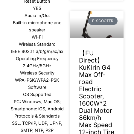
Reset Button
YES
Audio In/Out
E-SCOOTER
Built-in microphone and
speaker
Wi-Fi
Wireless Standard
IEEE 802.11 a/b/g/n/ac/ax
【EU
Operating Frequency
Direct】
2.4GHz/5GHz
KuKirin G4
Wireless Security
Max Off-
WPA-PSK/WPA2-PSK
road
Software
Electric
OS Supported
Scooter,
PC: Windows, Mac OS;
1600W*2
Smartphone: iOS, Android
Dual Motor
Protocols & Standards
86km/h
SSL, TCP/IP, UDP, UPNP,
Max Speed
SMTP, NTP, P2P
12-inch Tire