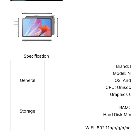
Specification
Brand:
Model: N
General
OS: And
CPU: Unisoc
Graphics 
RAM:
Storage
Hard Disk Me
WIFI: 802.11a/b/g/n/