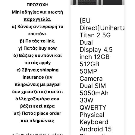
ΠΡΟΣΟΧΗ
Mini οδηγίες για σωστή
παραγγελία.
[EU
α) Κάνεις αντιγραφή το
Direct]Unihertz
κουπόνι.
Titan 2 5G
β) Πατάς το link.
Dual
γ) Πατάς buy now
Display 4.5
δ) Βάζεις κουπόνι και
inch 12GB
πατάς apply
512GB
ε) Σβήνεις shipping
50MP
insurance (αν
Camera
πληρώνεις με paypal
Dual SIM
δεν χρειάζεται) και ότι
5050mAh
άλλη χαζομάρα σου
33W
βάζει εκεί πέρα
QWERTY
στ) Πατάς place order
Physical
και πληρώνεις
Keyboard
Android 15