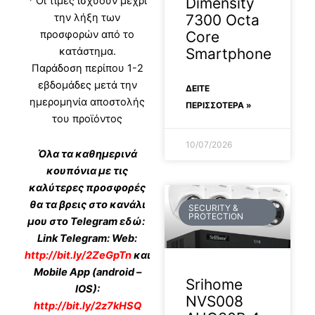
Dimensity
* Οι τιμές ισχύουν μέχρι
7300 Octa
την λήξη των
Core
προσφορών από το
Smartphone
κατάστημα.
Παράδοση περίπου 1-2
εβδομάδες μετά την
ΔΕΊΤΕ
ημερομηνία αποστολής
ΠΕΡΙΣΣΟΤΕΡΑ »
του προϊόντος
10/07/2026
Όλα τα καθημερινά
κουπόνια με τις
καλύτερες προσφορές
θα τα βρεις στο κανάλι
SECURITY &
PROTECTION
μου στο Telegram εδώ:
Link Telegram: Web:
http://bit.ly/2ZeGpTn
και
Mobile App (android –
Srihome
IOS):
NVS008
http://bit.ly/2z7kHSQ