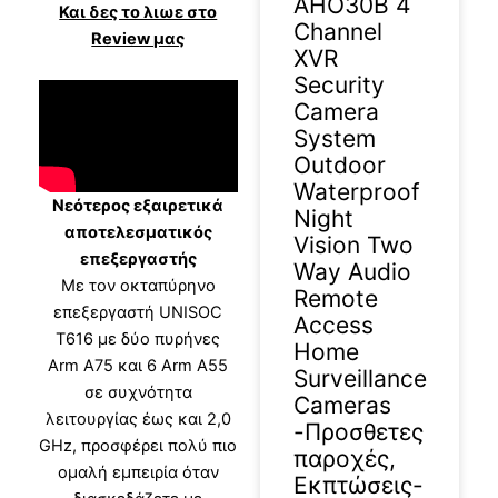
AHO30B 4
Και δες το λιωε στο
Channel
Review μας
XVR
Security
Camera
System
Outdoor
Waterproof
Νεότερος εξαιρετικά
Night
αποτελεσματικός
Vision Two
επεξεργαστής
Way Audio
Mε τον οκταπύρηνο
Remote
επεξεργαστή UNISOC
Access
T616 με δύο πυρήνες
Home
Arm A75 και 6 Arm A55
Surveillance
σε συχνότητα
Cameras
λειτουργίας έως και 2,0
-Προσθετες
GHz, προσφέρει πολύ πιο
παροχές,
ομαλή εμπειρία όταν
Εκπτώσεις-