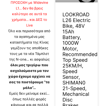
ΠΡΟΣΟΧΗ με Widevine
L1… δεν θα βρεις
LOOKROAD
καλύτερο σε αυτά τα
L26 Electric
χρήματα… και
ΔΕΣ το
Bike, 48V
Live
15Ah
Όλο και περισσότερα από
Battery,
τα αγαπημένα μας
1000W
καταστήματα της Κίνας
Motor,
γεμίζουν τις αποθήκες
Recommended
τους με τα νέα Τάμπλετ
Top Speed
της N-one… κι ασφαλώς
25KM/H,
όλοι μας τριγύρω που
Speed
ασχολούμαστε μα τον
Sensor,
χώρο έχουμε αρχίσει να
SHIMAN0
σας τα ποστάρουμε “τα
21-Speed,
μάλα”…
Mechanical
Εμείς δεν μείναμε εκεί…
Disc
όπως πολλές φορές
Brakes,
κάνουμε και σε πολλά