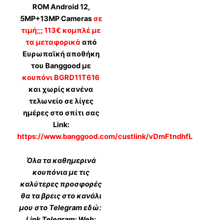
ROM Android 12,
5MP+13MP Cameras
σε
τιμή;;; 113€ κομπλέ με
τα μεταφορικά
από
Ευρωπαϊκή αποθήκη
του Banggood με
κουπόνι BGRD11T616
και χωρίς κανένα
τελωνείο σε λίγες
ημέρες στο σπίτι σας
Link:
https://www.banggood.com/custlink/vDmFtndhfL
Όλα τα καθημερινά
κουπόνια με τις
καλύτερες προσφορές
θα τα βρεις στο κανάλι
μου στο Telegram εδώ:
Link Telegram: Web: