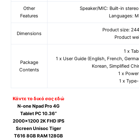
Other
Speaker/MIC: Built-in ster
Features
Languages: Mu
Product size: 24
Dimensions
Product we
1 x Tab
1 x User Guide (English, French, German
Package
Korean, Simplified Chi
Contents
1 x Power
1 x Type
Κάντε το δικό σας εδώ
N-one Npad Pro 4G
Tablet PC 10.36”
2000×1200 2K FHD IPS
Screen Unisoc Tiger
T616 8GB RAM 128GB