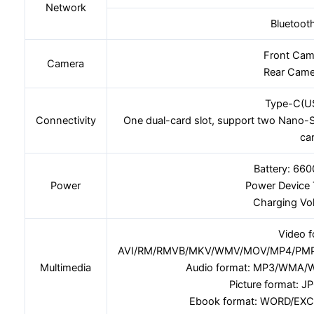
Network
Bluetoot
Front Cam
Camera
Rear Came
Type-C(US
Connectivity
One dual-card slot, support two Nano-
ca
Battery: 66
Power
Power Device 
Charging Vo
Video f
AVI/RM/RMVB/MKV/WMV/MOV/MP4/PMP
Multimedia
Audio format: MP3/WMA
Picture format: 
Ebook format: WORD/EX