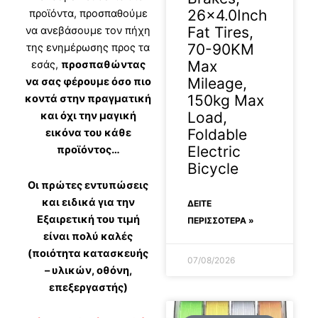
26×4.0Inch
προϊόντα, προσπαθούμε
Fat Tires,
να ανεβάσουμε τον πήχη
70-90KM
της ενημέρωσης προς τα
Max
εσάς,
προσπαθώντας
Mileage,
να σας φέρουμε όσο πιο
150kg Max
κοντά στην πραγματική
Load,
και όχι την μαγική
Foldable
εικόνα του κάθε
Electric
προϊόντος…
Bicycle
Οι πρώτες εντυπώσεις
και ειδικά για την
ΔΕΊΤΕ
Εξαιρετική του τιμή
ΠΕΡΙΣΣΟΤΕΡΑ »
είναι πολύ καλές
(ποιότητα κατασκευής
07/08/2026
– υλικών, οθόνη,
επεξεργαστής)