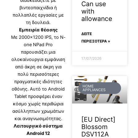
διασκεδάζετε με
Can use
βιντεοπαιχνίδια ή
with
πολλαπλές εργασίες με
allowance
τη δουλειά.
Εμπειρία θέασης
ΔΕΊΤΕ
Με 2000×1200 IPS, το N-
ΠΕΡΙΣΣΟΤΕΡΑ »
one NPad Pro
παρουσιάζει μια
17/07/2026
ολοκαίνουργια εμφάνιση
από άκρη σε άκρη για
πολύ περισσότερες
πραγματικές ιδιότητες
HOME
οθόνης. Αυτό το Android
APPLIANCES
Tablet προσφέρει έναν
κόσμο χωρίς περιθώρια
ασύλληπτων χρωμάτων
[EU Direct]
και αναγνωσιμότητας.
Blossom
Λειτουργικό σύστημα
DSV112A
Android 12