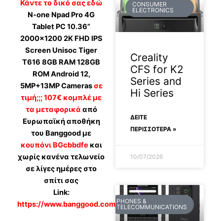
Κάντε το δικό σας εδώ
CONSUMER
ELECTRONICS
N-one Npad Pro 4G
Tablet PC 10.36”
2000×1200 2K FHD IPS
Screen Unisoc Tiger
Creality
T616 8GB RAM 128GB
CFS for K2
ROM Android 12,
Series and
5MP+13MP Cameras
σε
Hi Series
τιμή;;; 107€ κομπλέ με
τα μεταφορικά
από
ΔΕΊΤΕ
Ευρωπαϊκή αποθήκη
ΠΕΡΙΣΣΟΤΕΡΑ »
του Banggood με
κουπόνι BGcbbdfe
και
χωρίς κανένα τελωνείο
10/07/2026
σε λίγες ημέρες στο
σπίτι σας
Link:
PHONES &
https://www.banggood.com/custlink/vDmFtndhfL
TELECOMMUNICATIONS