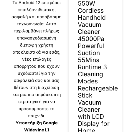
550W
Το Android 12 επιτρέπει
Cordless
επιπλέον ιδιωτική,
Handheld
ασφαλή και προσβάσιμη
Vacuum
τεχνογνωσία. Αυτό
Cleaner
περιλαμβάνει πλήρως
45000Pa
επανασχεδιασμένη
Powerful
διεπαφή χρήστη
Suction
αποκλειστικά για εσάς,
55Mins
νέες επιλογές
Runtime 3
απορρήτου που έχουν
Cleaning
σχεδιαστεί για την
Modes
ασφάλειά σας και σας
Rechargeable
θέτουν στη διαχείριση
Stick
και μια πιο απρόσκοπτη
Vacuum
στρατηγική για να
Cleaner
προσαρμόσετε το
with LCD
παιχνίδι.
Display for
Υποστήριξη Google
Home
Widevine L1