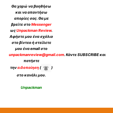
Θα χαρώ να βοηθήσω
και να απαντήσω
απορίες σας. Θα με
βρείτε στο
Messenger
ως
Unpackman Review
.
Αφήστε μου ένα σχόλιο
στο βίντεο ή στείλετε
μου ένα email στο
unpackmanreview@gmail.com
. Κάντε
SUBSCRIBE
και
πατήστε
την
ειδοποίηση
(
)
στο κανάλι μου.
Unpackman