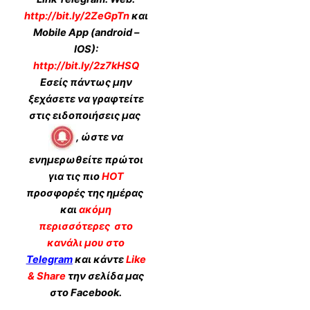
http://bit.ly/2ZeGpTn
και
Mobile App (android –
IOS):
http://bit.ly/2z7kHSQ
Εσείς πάντως μην
ξεχάσετε να γραφτείτε
στις ειδοποιήσεις μας
, ώστε να
ενημερωθείτε πρώτοι
για τις πιο
HOT
προσφορές της ημέρας
και
ακόμη
περισσότερες
στο
κανάλι μου στο
Telegram
και κάντε
Like
& Share
την σελίδα μας
στο Facebook.