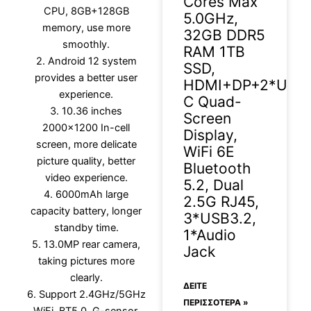
Cores Max
CPU, 8GB+128GB
5.0GHz,
memory, use more
32GB DDR5
smoothly.
RAM 1TB
2. Android 12 system
SSD,
provides a better user
HDMI+DP+2*USB
experience.
C Quad-
3. 10.36 inches
Screen
2000×1200 In-cell
Display,
screen, more delicate
WiFi 6E
picture quality, better
Bluetooth
video experience.
5.2, Dual
4. 6000mAh large
2.5G RJ45,
capacity battery, longer
3*USB3.2,
standby time.
1*Audio
5. 13.0MP rear camera,
Jack
taking pictures more
clearly.
ΔΕΊΤΕ
6. Support 2.4GHz/5GHz
ΠΕΡΙΣΣΟΤΕΡΑ »
WiFi, BT5.0, G-sensor,