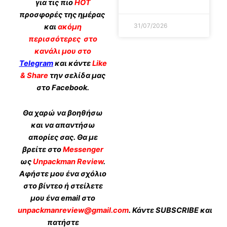
για τις πιο
HOT
προσφορές της ημέρας
31/07/2026
και
ακόμη
περισσότερες
στο
κανάλι μου στο
Telegram
και κάντε
Like
& Share
την σελίδα μας
στο Facebook.
Θα χαρώ να βοηθήσω
και να απαντήσω
απορίες σας. Θα με
βρείτε στο
Messenger
ως
Unpackman Review
.
Αφήστε μου ένα σχόλιο
στο βίντεο ή στείλετε
μου ένα email στο
unpackmanreview@gmail.com
. Κάντε
SUBSCRIBE
και
πατήστε