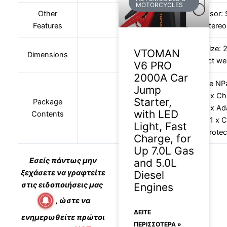
MOTORCYCLES
Other
Sensor: 
Features
Speaker/MIC: Built-in ster
Product size:
VTOMAN
Dimensions
Product we
V6 PRO
2000A Car
1 x N-one NP
Jump
1 x Ch
Starter,
Package
1 x Ad
with LED
Contents
1 x 
Light, Fast
1 x Protec
Charge, for
Up 7.0L Gas
Εσείς πάντως μην
and 5.0L
ξεχάσετε να γραφτείτε
Diesel
στις ειδοποιήσεις μας
Engines
, ώστε να
ΔΕΊΤΕ
ενημερωθείτε πρώτοι
ΠΕΡΙΣΣΟΤΕΡΑ »