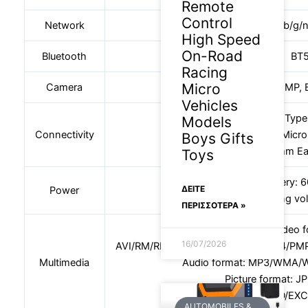
Remote
Control
Network
WIFI: 802.11a/b/g
High Speed
On-Road
Bluetooth
BT5
Racing
Micro
Camera
Front camera: 5MP,
Vehicles
1 x Type
Models
Connectivity
1 x Micro
Boys Gifts
1 x 3.5mm Ea
Toys
Battery:
ΔΕΊΤΕ
Power
Charging vo
ΠΕΡΙΣΣΟΤΕΡΑ »
Video f
16/07/2026
AVI/RM/RMVB/MKV/WMV/MOV/MP4/PMP
Multimedia
Audio format: MP3/WMA
Picture format: 
Ebook format: WORD/EX
AUTOMOBILES &