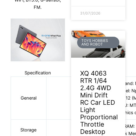
FM.
31/07/2026
TOYS HOBBIES
AND ROBOT
XQ 4063
Specification
RTR 1/64
Brand:
2.4G 4WD
Model: N
Mini Drift
General
OS: Android 12 (
RC Car LED
CPU: MT
Light
Graphics 
Proportional
Throttle
RAM:
Storage
Desktop
Hard Disk Me