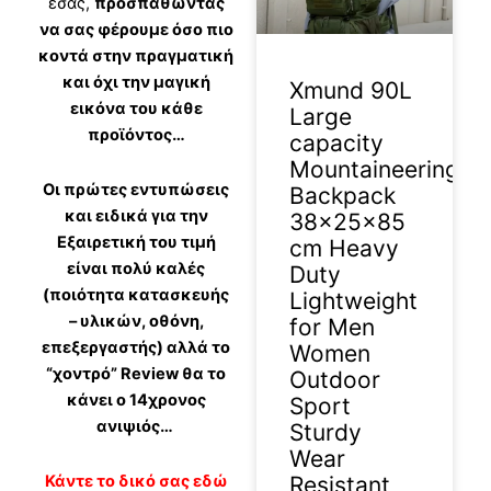
εσάς,
προσπαθώντας
να σας φέρουμε όσο πιο
κοντά στην πραγματική
και όχι την μαγική
Xmund 90L
εικόνα του κάθε
Large
προϊόντος…
capacity
Mountaineering
Οι πρώτες εντυπώσεις
Backpack
και ειδικά για την
38x25x85
Εξαιρετική του τιμή
cm Heavy
είναι πολύ καλές
Duty
(ποιότητα κατασκευής
Lightweight
– υλικών, οθόνη,
for Men
επεξεργαστής) αλλά το
Women
“χοντρό” Review θα το
Outdoor
κάνει ο 14χρονος
Sport
ανιψιός…
Sturdy
Wear
Κάντε το δικό σας εδώ
Resistant