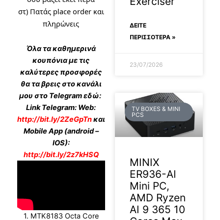
Exerciser
στ) Πατάς place order και
πληρώνεις
ΔΕΊΤΕ
ΠΕΡΙΣΣΟΤΕΡΑ »
Όλα τα καθημερινά
κουπόνια με τις
23/07/2026
καλύτερες προσφορές
θα τα βρεις στο κανάλι
μου στο Telegram εδώ:
Link Telegram: Web:
TV BOXES & MINI
PCS
http://bit.ly/2ZeGpTn
και
Mobile App (android –
IOS):
http://bit.ly/2z7kHSQ
MINIX
ER936-AI
Mini PC,
AMD Ryzen
AI 9 365 10
1. MTK8183 Octa Core