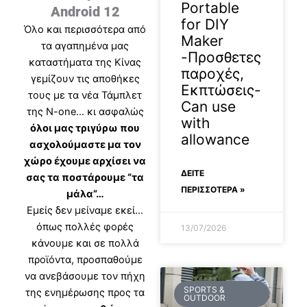
Portable
Android 12
for DIY
Όλο και περισσότερα από
Maker
τα αγαπημένα μας
-Προσθετες
καταστήματα της Κίνας
παροχές,
γεμίζουν τις αποθήκες
Εκπτώσεις-
τους με τα νέα Τάμπλετ
Can use
της N-one… κι ασφαλώς
with
όλοι μας τριγύρω που
allowance
ασχολούμαστε μα τον
χώρο έχουμε αρχίσει να
ΔΕΊΤΕ
σας τα ποστάρουμε “τα
ΠΕΡΙΣΣΟΤΕΡΑ »
μάλα”…
Εμείς δεν μείναμε εκεί…
όπως πολλές φορές
13/07/2026
κάνουμε και σε πολλά
προϊόντα, προσπαθούμε
να ανεβάσουμε τον πήχη
SPORTS &
της ενημέρωσης προς τα
OUTDOOR