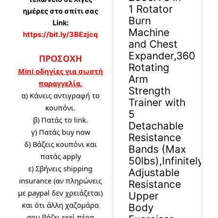
1 Rotator
ημέρες στο σπίτι σας
Burn
Link:
Machine
https://bit.ly/3BEzjcq
and Chest
Expander,360
ΠΡΟΣΟΧΗ
Rotating
Mini οδηγίες για σωστή
Arm
παραγγελία.
Strength
α)
Κάνεις αντιγραφή το
Trainer with
κουπόνι.
5
β) Πατάς το link.
Detachable
γ) Πατάς buy now
Resistance
δ) Βάζεις κουπόνι και
Bands (Max
πατάς apply
50lbs),Infinitely
ε) Σβήνεις shipping
Adjustable
insurance (αν πληρώνεις
Resistance
με paypal δεν χρειάζεται)
Upper
και ότι άλλη χαζομάρα
Body
σου βάζει εκεί πέρα