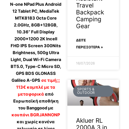
N-one NPad Plus Android
Travel
12 Tablet PC, MediaTek
Backpack
MTK8183 Octa Core
Camping
2.0GHz, 8GB+128GB,
Gear
10.36” Full Display
2000×1200 2K Incell
ΔΕΊΤΕ
FHD IPS Screen 300Nits
ΠΕΡΙΣΣΟΤΕΡΑ »
Brightness, 500g Ultra
Light, Dual Wi-Fi Camera
16/07/2026
BT5.0, Type-C Micro SD,
GPS BDS GLONASS
Galileo A-GPS
σε τιμή;;;
113€ κομπλέ με τα
SPORTS &
OUTDOOR
μεταφορικά
από
Ευρωπαϊκή αποθήκη
του Banggood με
κουπόνι BGRJANNONP
Akluer RL
και χωρίς κανένα
2000A 3 in
τελωνείο σε λίγες