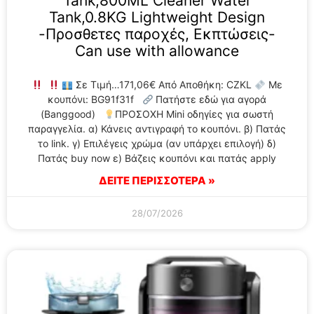
Tank,800ML Cleaner Water
Tank,0.8KG Lightweight Design
-Προσθετες παροχές, Εκπτώσεις-
Can use with allowance
Σε Τιμή…171,06€ Από Αποθήκη: CZKL
Με
κουπόνι: BG91f31f
Πατήστε εδώ για αγορά
(Banggood)
ΠΡΟΣΟΧΗ Mini οδηγίες για σωστή
παραγγελία. α) Κάνεις αντιγραφή το κουπόνι. β) Πατάς
το link. γ) Επιλέγεις χρώμα (αν υπάρχει επιλογή) δ)
Πατάς buy now ε) Βάζεις κουπόνι και πατάς apply
ΔΕΙΤΕ ΠΕΡΙΣΣΟΤΕΡΑ »
28/07/2026