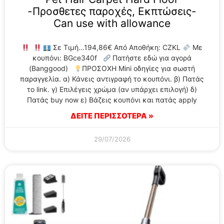
-Προσθετες παροχές, Εκπτώσεις-
Can use with allowance
Σε Τιμή…194,86€ Από Αποθήκη: CZKL
Με
κουπόνι: BGce340f
Πατήστε εδώ για αγορά
(Banggood)
ΠΡΟΣΟΧΗ Mini οδηγίες για σωστή
παραγγελία. α) Κάνεις αντιγραφή το κουπόνι. β) Πατάς
το link. γ) Επιλέγεις χρώμα (αν υπάρχει επιλογή) δ)
Πατάς buy now ε) Βάζεις κουπόνι και πατάς apply
ΔΕΙΤΕ ΠΕΡΙΣΣΟΤΕΡΑ »
29/07/2026