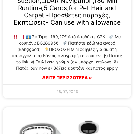
Suction,LiDAR Navigation,180 Min
Runtime,5 Cards,for Pet Hair and
Carpet -Προσθετες παροχές,
Εκπτώσεις- Can use with allowance
Σε Τιμή…199,27€ Από Αποθήκη: CZKL
Με
κουπόνι: BG289956
Πατήστε εδώ για αγορά
(Banggood)
ΠΡΟΣΟΧΗ Mini οδηγίες για σωστή
παραγγελία. α) Κάνεις αντιγραφή το κουπόνι. β) Πατάς
το link. γ) Επιλέγεις χρώμα (αν υπάρχει επιλογή) δ)
Πατάς buy now ε) Βάζεις κουπόνι και πατάς apply
ΔΕΙΤΕ ΠΕΡΙΣΣΟΤΕΡΑ »
28/07/2026