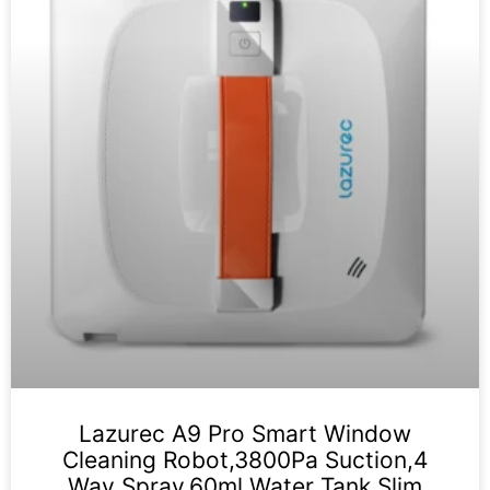
Lazurec A9 Pro Smart Window
Cleaning Robot,3800Pa Suction,4
Way Spray,60ml Water Tank,Slim