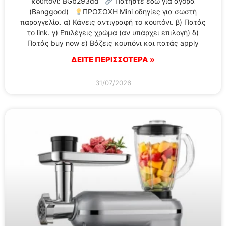
κουπόνι: BGb293dd
Πατήστε εδώ για αγορά
(Banggood)
ΠΡΟΣΟΧΗ Mini οδηγίες για σωστή
παραγγελία. α) Κάνεις αντιγραφή το κουπόνι. β) Πατάς
το link. γ) Επιλέγεις χρώμα (αν υπάρχει επιλογή) δ)
Πατάς buy now ε) Βάζεις κουπόνι και πατάς apply
ΔΕΙΤΕ ΠΕΡΙΣΣΟΤΕΡΑ »
31/07/2026