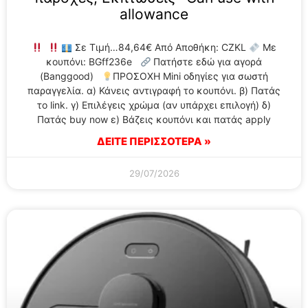
allowance
Σε Τιμή…84,64€ Από Αποθήκη: CZKL
Με
κουπόνι: BGff236e
Πατήστε εδώ για αγορά
(Banggood)
ΠΡΟΣΟΧΗ Mini οδηγίες για σωστή
παραγγελία. α) Κάνεις αντιγραφή το κουπόνι. β) Πατάς
το link. γ) Επιλέγεις χρώμα (αν υπάρχει επιλογή) δ)
Πατάς buy now ε) Βάζεις κουπόνι και πατάς apply
ΔΕΙΤΕ ΠΕΡΙΣΣΟΤΕΡΑ »
29/07/2026