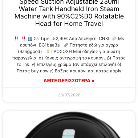
Speed Suction Adjustable 230ml
Water Tank Handheld Iron Steam
Machine with 90%C2%B0 Rotatable
Head for Home Travel
Σε Τιμή…52,90€ Από Αποθήκη: CNKL
Με
κουπόνι: BG1baa3a
Πατήστε εδώ για αγορά
(Banggood)
ΠΡΟΣΟΧΗ Mini οδηγίες για σωστή
παραγγελία. α) Κάνεις αντιγραφή το κουπόνι. β) Πατάς
το link. γ) Επιλέγεις χρώμα (αν υπάρχει επιλογή) δ)
Πατάς buy now ε) Βάζεις κουπόνι και πατάς apply
ΔΕΙΤΕ ΠΕΡΙΣΣΟΤΕΡΑ »
28/07/2026