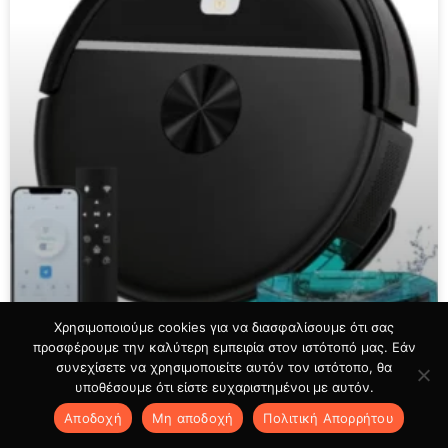
Χρησιμοποιούμε cookies για να διασφαλίσουμε ότι σας
προσφέρουμε την καλύτερη εμπειρία στον ιστότοπό μας. Εάν
συνεχίσετε να χρησιμοποιείτε αυτόν τον ιστότοπο, θα
υποθέσουμε ότι είστε ευχαριστημένοι με αυτόν.
Αποδοχή
Μη αποδοχή
Πολιτική Aπορρήτου
OMESER MFR01 Smart Robot