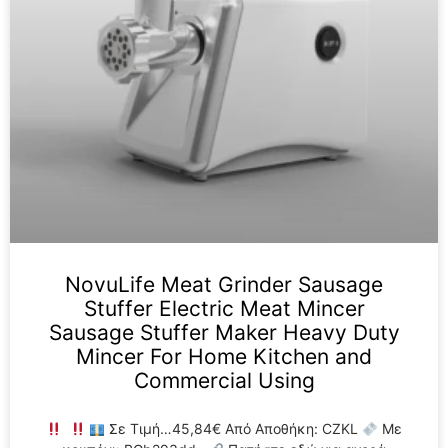
NovuLife Meat Grinder Sausage
Stuffer Electric Meat Mincer
Sausage Stuffer Maker Heavy Duty
Mincer For Home Kitchen and
Commercial Using
Σε Τιμή…45,84€ Από Αποθήκη: CZKL
Με