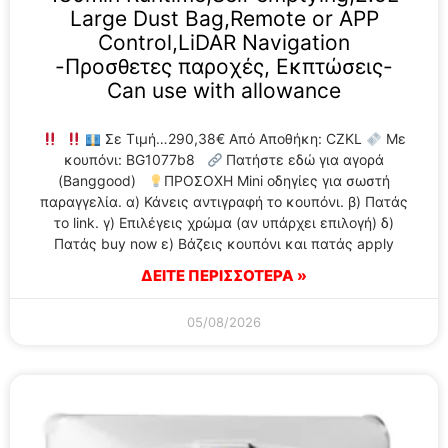
Large Dust Bag,Remote or APP
Control,LiDAR Navigation
-Προσθετες παροχές, Εκπτώσεις-
Can use with allowance
Σε Τιμή…290,38€ Από Αποθήκη: CZKL
Με
κουπόνι: BG1077b8
Πατήστε εδώ για αγορά
(Banggood)
ΠΡΟΣΟΧΗ Mini οδηγίες για σωστή
παραγγελία. α) Κάνεις αντιγραφή το κουπόνι. β) Πατάς
το link. γ) Επιλέγεις χρώμα (αν υπάρχει επιλογή) δ)
Πατάς buy now ε) Βάζεις κουπόνι και πατάς apply
ΔΕΙΤΕ ΠΕΡΙΣΣΟΤΕΡΑ »
05/08/2026