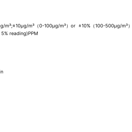
00μg/m³;±10μg/m³（0-100μg/m³）or ±10%（100-500μg/m³
 5% reading)PPM
in