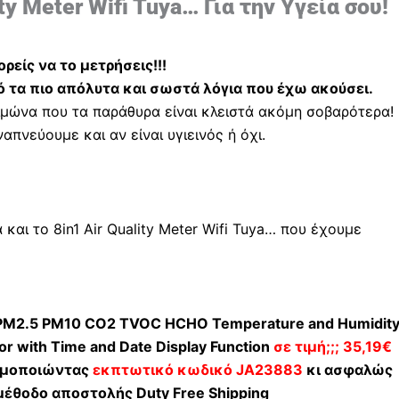
ty Meter Wifi Tuya… Για την Υγεία σου!
ρείς να το μετρήσεις!!!
ό τα πιο απόλυτα και σωστά λόγια που έχω ακούσει.
ειμώνα που τα παράθυρα είναι κλειστά ακόμη σοβαρότερα!
απνεύουμε και αν είναι υγιεινός ή όχι.
και το 8in1 Air Quality Meter Wifi Tuya… που έχουμε
1.0 PM2.5 PM10 CO2 TVOC HCHO Temperature and Humidit
or with Time and Date Display Function
σε τιμή;;; 35,19€
σιμοποιώντας
εκπτωτικό κωδικό JA23883
κι ασφαλώς
μέθοδο αποστολής Duty Free Shipping