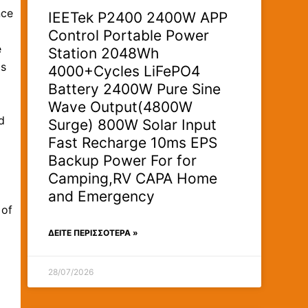
nce
IEETek P2400 2400W APP
Control Portable Power
e
Station 2048Wh
is
4000+Cycles LiFePO4
Battery 2400W Pure Sine
Wave Output(4800W
d
Surge) 800W Solar Input
Fast Recharge 10ms EPS
Backup Power For for
Camping,RV CAPA Home
and Emergency
 of
ΔΕΊΤΕ ΠΕΡΙΣΣΟΤΕΡΑ »
28/07/2026