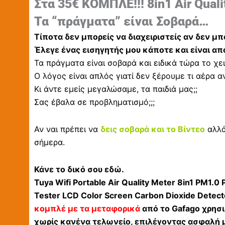
Στα 35€ ΚΟΜΠΛΕ!!! 8in1 Air Quali
Τα “πράγματα” είναι Σοβαρά…
Τίποτα δεν μπορείς να διαχειριστείς αν δεν μπο
Έλεγε ένας εισηγητής μου κάποτε και είναι απ
Τα πράγματα είναι σοβαρά και ειδικά τώρα το χ
Ο λόγος είναι απλός γιατί δεν ξέρουμε τι αέρα αν
Κι άντε εμείς μεγαλώσαμε, τα παιδιά μας;;
Σας έβαλα σε προβληματισμό;;;
Αν ναι πρέπει να
δεις σοβαρά και το Βίντεο
αλλά 
σήμερα.
Κάνε το δικό σου εδώ.
Tuya Wifi Portable Air Quality Meter 8in1 PM
Tester LCD Color Screen Carbon Dioxide Detect
κομπλέ με τα μεταφορικά
από το Gafago χρη
χωρίς κανένα τελωνείο, επιλέγοντας ασφαλή 