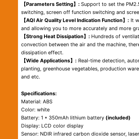
【Parameters Setting】:
Support to set the PM2.
switching, screen off function switching and scree
【AQI Air Quality Level Indication Function】:
It w
and allowing you to more accurately and more gra
【Strong Heat Dissipation】:
Hundreds of ventilat
convection between the air and the machine, thereb
dissipation effect.
【Wide Applications】:
Real-time detection, automa
planting, greenhouse vegetables, production wareh
and etc.
Specifications:
Material: ABS
Color: white
Battery: 1 * 350mAh lithium battery
(included)
Display: LCD color display
Sensor: NDIR infrared carbon dioxide sensor, lase