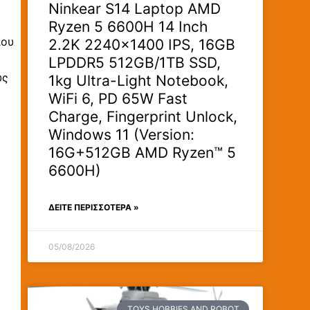
Ninkear S14 Laptop AMD
Ryzen 5 6600H 14 Inch
που
2.2K 2240×1400 IPS, 16GB
LPDDR5 512GB/1TB SSD,
υς
1kg Ultra-Light Notebook,
WiFi 6, PD 65W Fast
Charge, Fingerprint Unlock,
Windows 11 (Version:
16G+512GB AMD Ryzen™ 5
6600H)
ΔΕΊΤΕ ΠΕΡΙΣΣΟΤΕΡΑ »
05/08/2026
TOYS HOBBIES AND ROBOT