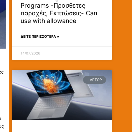
Programs -Προσθετες
παροχές, Εκπτώσεις- Can
use with allowance
ΔΕΊΤΕ ΠΕΡΙΣΣΟΤΕΡΑ »
14/07/2026
ες
LAPTOP
ά
υς