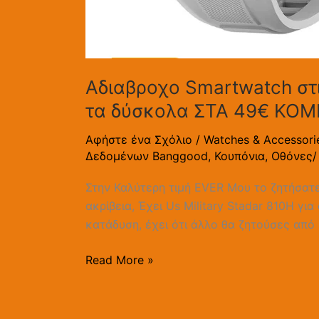
Zeblaze
Stratos
2
Ultra
Αδιαβροχο Smartwatch στι
τα δύσκολα ΣΤΑ 49€ ΚΟΜΠΛ
Αφήστε ένα Σχόλιο
/
Watches & Accessori
Δεδομένων Banggood
,
Κουπόνια
,
Οθόνες/
Στην Καλύτερη τιμή EVER Μου το ζητήσατε
ακρίβεια, Έχει Us Military Stadar 810H γ
κατάδυση, έχει ότι άλλο θα ζητούσες απ
Read More »