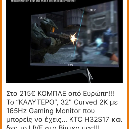
ΚΟΜΠΛΕ
από
Ευρώπη!!!
To
“ΚΑΛΥΤΕΡΟ”,
32″
Curved
2K
με
165Hz
Gaming
Monitor
που
μπορείς
Στα 215€ ΚΟΜΠΛΕ από Ευρώπη!!!
να
To “ΚΑΛΥΤΕΡΟ”, 32″ Curved 2K με
έχεις…
165Hz Gaming Monitor που
KTC
μπορείς να έχεις… KTC H32S17 και
H32S17
και
δες το LIVE στο Βίντεο μας!!!