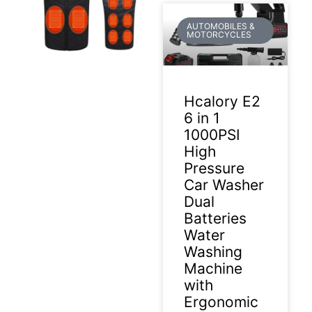
AUTOMOBILES &
MOTORCYCLES
12/3/2025
Hcalory E2
6 in 1
1000PSI
High
Pressure
Car Washer
Dual
Batteries
Water
Washing
Machine
with
Ergonomic