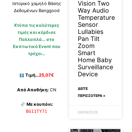
Vision Two
Ιστορικό χαμηλό Βάσης
Way Audio
Δεδομένων Banggood
Temperature
Sensor
Χτύπα τις καλύτερες
Lullabies
τιμές και κέρδισε
Pan Tilt
Πολλαπλά… στο
Zoom
Εκπτωτικό Event που
Smart
τρέχει…
Home Baby
Surveillance
Device
Τιμή…
25,07€
ΔΕΊΤΕ
Από Αποθήκη:
CN
ΠΕΡΙΣΣΟΤΕΡΑ »
Με κουπόνι:
BG11TY71
06/08/2026