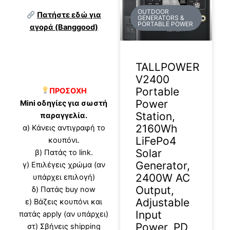
OUTDOOR
Πατήστε εδώ για
GENERATORS &
PORTABLE POWER
αγορά (Banggood)
TALLPOWER
V2400
Portable
ΠΡΟΣΟΧΗ
Power
Mini οδηγίες για σωστή
Station,
παραγγελία.
2160Wh
α) Κάνεις αντιγραφή το
LiFePo4
κουπόνι.
Solar
β) Πατάς το link.
Generator,
γ) Επιλέγεις χρώμα (αν
2400W AC
υπάρχει επιλογή)
Output,
δ) Πατάς buy now
Adjustable
ε) Βάζεις κουπόνι και
Input
πατάς apply (αν υπάρχει)
Power, PD
στ) Σβήνεις shipping