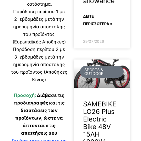
allowance
κατάστημα.
Παράδοση περίπου 1 με
ΔΕΊΤΕ
2 εβδομάδες μετά την
ΠΕΡΙΣΣΟΤΕΡΑ »
ημερομηνία αποστολής
του προϊόντος
29/07/2026
(Ευρωπαϊκές Αποθήκες)
Παράδοση περίπου 2 με
3 εβδομάδες μετά την
ημερομηνία αποστολής
SPORTS &
του προϊόντος (Αποθήκες
OUTDOOR
Κίνας)
Προσοχή:
Διάβασε τις
προδιαγραφές και τις
SAMEBIKE
διαστάσεις των
LO26 Plus
προϊόντων, ώστε να
Electric
άπτονται στις
Bike 48V
απαιτήσεις σου
15AH
Για δοκιμασμένα και με