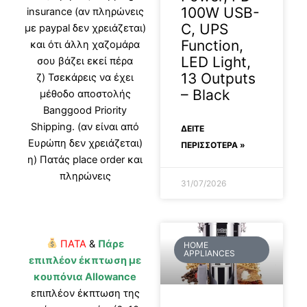
100W USB-
insurance (αν πληρώνεις
C, UPS
με paypal δεν χρειάζεται)
Function,
και ότι άλλη χαζομάρα
LED Light,
σου βάζει εκεί πέρα
13 Outputs
ζ) Τσεκάρεις να έχει
– Black
μέθοδο αποστολής
Banggood Priority
Shipping. (αν είναι από
ΔΕΊΤΕ
Ευρώπη δεν χρειάζεται)
ΠΕΡΙΣΣΟΤΕΡΑ »
η) Πατάς place order και
πληρώνεις
31/07/2026
ΠΑΤΑ
&
Πάρε
HOME
APPLIANCES
επιπλέον έκπτωση με
κουπόνια Allowance
επιπλέον έκπτωση της