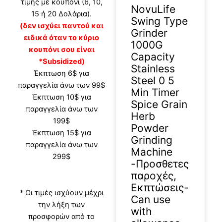
τιμής με κουπόνι (6, 10,
NovuLife
15 ή 20 Δολάρια).
Swing Type
(δεν ισχύει παντού και
Grinder
ειδικά όταν το κύριο
1000G
κουπόνι σου είναι
Capacity
*Subsidized)
Stainless
Έκπτωση 6$ για
Steel 0 5
παραγγελία άνω των 99$
Min Timer
Έκπτωση 10$ για
Spice Grain
παραγγελία άνω των
Herb
199$
Powder
Έκπτωση 15$ για
Grinding
παραγγελία άνω των
Machine
299$
-Προσθετες
παροχές,
Εκπτώσεις-
* Οι τιμές ισχύουν μέχρι
Can use
την λήξη των
with
προσφορών από το