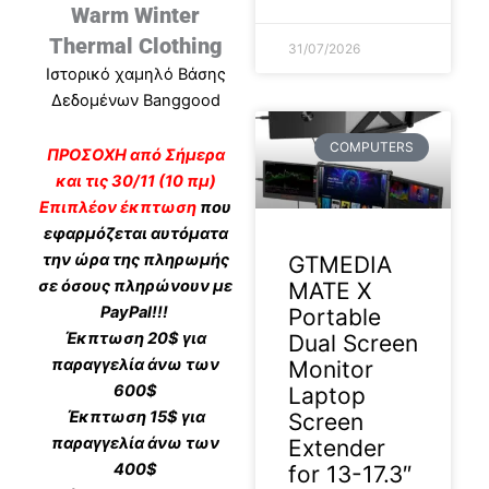
Warm Winter
Thermal Clothing
31/07/2026
Ιστορικό χαμηλό Βάσης
Δεδομένων Banggood
COMPUTERS
ΠΡΟΣΟΧΗ από Σήμερα
και τις 30/11 (10 πμ)
Eπιπλέον έκπτωση
που
εφαρμόζεται αυτόματα
την ώρα της πληρωμής
GTMEDIA
σε όσους πληρώνουν με
MATE X
PayPal!!!
Portable
Έκπτωση 20$ για
Dual Screen
παραγγελία άνω των
Monitor
600$
Laptop
Έκπτωση 15$ για
Screen
παραγγελία άνω των
Extender
400$
for 13-17.3″