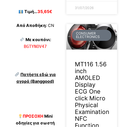
31/07/2026
Τιμή…
35,65€
Από Αποθήκη:
CN
CONSUMER
ELECTRONICS
Με κουπόνι:
BGTYNOV47
MT116 1.56
inch
Πατήστε εδώ για
AMOLED
αγορά (Banggood)
Display
ECG One
click Micro
Physical
Examination
ΠΡΟΣΟΧΗ
Mini
NFC
οδηγίες για σωστή
Function