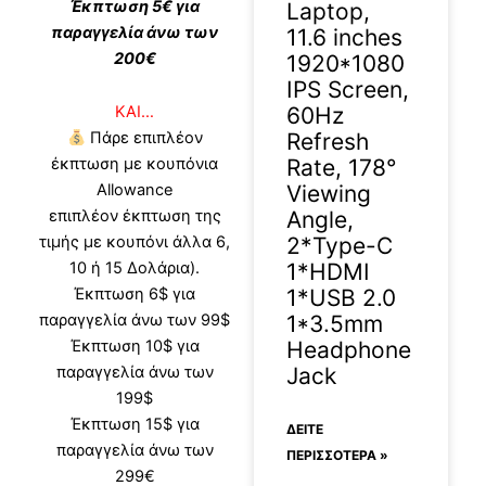
Έκπτωση 5€ για
Laptop,
παραγγελία άνω των
11.6 inches
200€
1920*1080
IPS Screen,
60Hz
KAI…
Refresh
Πάρε επιπλέον
Rate, 178°
έκπτωση με κουπόνια
Viewing
Allowance
Angle,
επιπλέον έκπτωση της
2*Type-C
τιμής με κουπόνι άλλα 6,
1*HDMI
10 ή 15 Δολάρια).
1*USB 2.0
Έκπτωση 6$ για
1*3.5mm
παραγγελία άνω των 99$
Headphone
Έκπτωση 10$ για
Jack
παραγγελία άνω των
199$
Έκπτωση 15$ για
ΔΕΊΤΕ
παραγγελία άνω των
ΠΕΡΙΣΣΟΤΕΡΑ »
299€