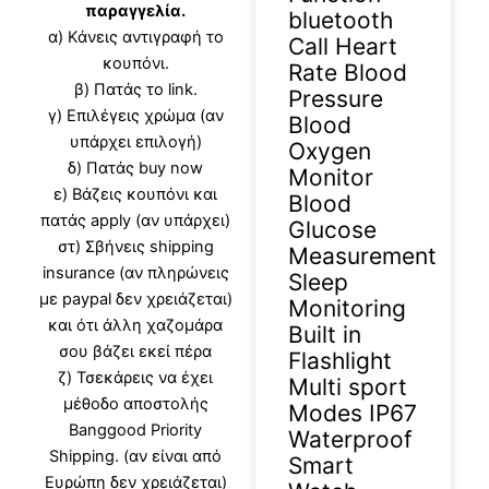
παραγγελία.
bluetooth
α) Κάνεις αντιγραφή το
Call Heart
κουπόνι.
Rate Blood
β) Πατάς το link.
Pressure
γ) Επιλέγεις χρώμα (αν
Blood
υπάρχει επιλογή)
Oxygen
δ) Πατάς buy now
Monitor
ε) Βάζεις κουπόνι και
Blood
πατάς apply (αν υπάρχει)
Glucose
στ) Σβήνεις shipping
Measurement
insurance (αν πληρώνεις
Sleep
με paypal δεν χρειάζεται)
Monitoring
και ότι άλλη χαζομάρα
Built in
σου βάζει εκεί πέρα
Flashlight
ζ) Τσεκάρεις να έχει
Multi sport
μέθοδο αποστολής
Modes IP67
Banggood Priority
Waterproof
Shipping. (αν είναι από
Smart
Ευρώπη δεν χρειάζεται)