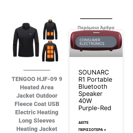
Παρόμοια Άρθρα
CONSUMER
ELECTRONICS
SOUNARC
TENGOO HJF-09 9
R1 Portable
Bluetooth
Heated Area
Speaker
Jacket Outdoor
40W
Fleece Coat USB
Purple-Red
Electric Heating
Long Sleeves
ΔΕΊΤΕ
Heating Jacket
ΠΕΡΙΣΣΟΤΕΡΑ »