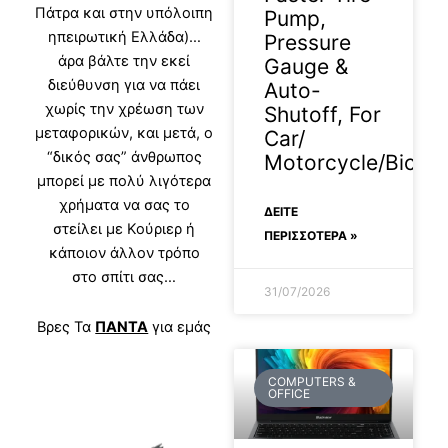
Πάτρα και στην υπόλοιπη
Pump,
ηπειρωτική Ελλάδα)…
Pressure
άρα βάλτε την εκεί
Gauge &
διεύθυνση για να πάει
Auto-
χωρίς την χρέωση των
Shutoff, For
μεταφορικών, και μετά, ο
Car/
“δικός σας” άνθρωπος
Motorcycle/Bicycl
μπορεί με πολύ λιγότερα
χρήματα να σας το
ΔΕΊΤΕ
στείλει με Κούριερ ή
ΠΕΡΙΣΣΟΤΕΡΑ »
κάποιον άλλον τρόπο
στο σπίτι σας…
31/07/2026
Βρες Τα
ΠΑΝΤΑ
για εμάς
COMPUTERS &
OFFICE