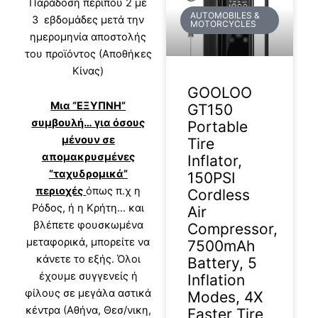
Παράδοση περίπου 2 με
AUTOMOBILES &
3 εβδομάδες μετά την
MOTORCYCLES
ημερομηνία αποστολής
του προϊόντος (Αποθήκες
Κίνας)
GOOLOO
Μια “ΕΞΥΠΝΗ”
GT150
συμβουλή… για όσους
Portable
μένουν σε
Tire
απομακρυσμένες
Inflator,
“ταχυδρομικά”
150PSI
περιοχές
όπως π.χ η
Cordless
Ρόδος, ή η Κρήτη… και
Air
βλέπετε φουσκωμένα
Compressor,
μεταφορικά, μπορείτε να
7500mAh
κάνετε το εξής. Όλοι
Battery, 5
έχουμε συγγενείς ή
Inflation
φίλους σε μεγάλα αστικά
Modes, 4X
κέντρα (Αθήνα, Θεσ/νικη,
Faster Tire