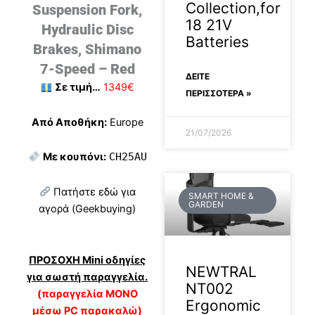
Collection,for
Suspension Fork,
18 21V
Hydraulic Disc
Batteries
Brakes, Shimano
7-Speed – Red
ΔΕΊΤΕ
Σε τιμή…
1349€
ΠΕΡΙΣΣΟΤΕΡΑ »
Από Αποθήκη:
Europe
21/07/2026
Με κουπόνι:
CH25AU
Πατήστε εδώ για
SMART HOME &
GARDEN
αγορά (Geekbuying)
ΠΡΟΣΟΧΗ Mini οδηγίες
NEWTRAL
για σωστή παραγγελία.
NT002
(παραγγελία ΜΟΝΟ
Ergonomic
μέσω PC παρακαλώ)