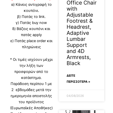
Office Chair
α) Κάνεις αντιγραφή το
with
κουπόνι.
Adjustable
β) Πατάς το link.
Footrest &
γ) Πατάς buy now
Headrest,
δ) Βάζεις κουπόνι και
Adaptive
πατάς apply
Lumbar
ε) Πατάς place order και
Support
πληρώνεις
and 4D
Armrests,
* Οι τιμές ισχύουν μέχρι
Black
την λήξη των
προσφορών από το
ΔΕΊΤΕ
κατάστημα.
ΠΕΡΙΣΣΟΤΕΡΑ »
Παράδοση περίπου 1 με
2 εβδομάδες μετά την
ημερομηνία αποστολής
04/08/2026
του προϊόντος
(Ευρωπαϊκές Αποθήκες)