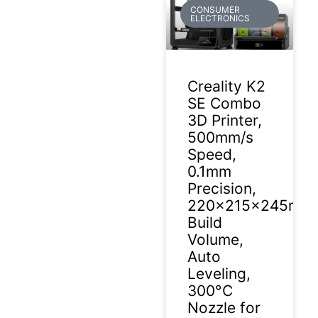
CONSUMER
ELECTRONICS
Creality K2
SE Combo
3D Printer,
500mm/s
Speed,
0.1mm
Precision,
220×215×245mm
Build
Volume,
Auto
Leveling,
300°C
Nozzle for