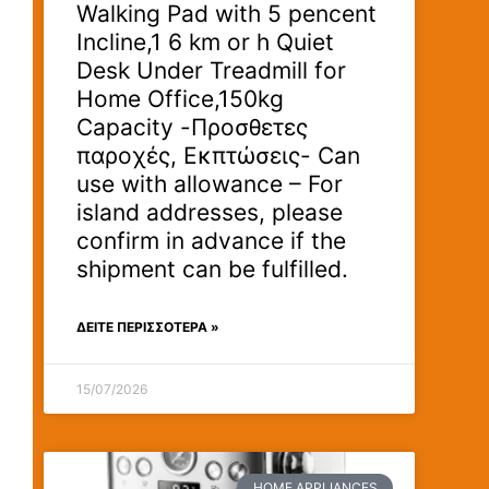
Walking Pad with 5 pencent
Incline,1 6 km or h Quiet
Desk Under Treadmill for
Home Office,150kg
Capacity -Προσθετες
παροχές, Εκπτώσεις- Can
use with allowance – For
island addresses, please
confirm in advance if the
shipment can be fulfilled.
ΔΕΊΤΕ ΠΕΡΙΣΣΟΤΕΡΑ »
15/07/2026
HOME APPLIANCES