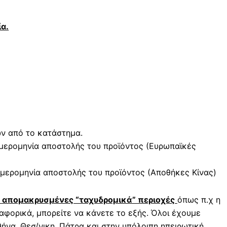
α.
ών από το κατάστημα.
μερομηνία αποστολής του προϊόντος (Ευρωπαϊκές
μερομηνία αποστολής του προϊόντος (Αποθήκες Κίνας)
ε απομακρυσμένες “ταχυδρομικά” περιοχές
όπως π.χ η
φορικά, μπορείτε να κάνετε το εξής. Όλοι έχουμε
ήνα, Θεσ/νικη, Πάτρα και στην υπόλοιπη ηπειρωτική