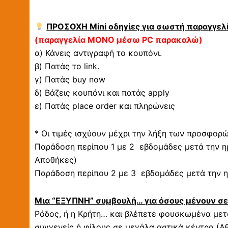
ΠΡΟΣΟΧΗ Mini οδηγίες για σωστή παραγγελί
(παραγγελία ΜΟΝΟ μέσω PC παρακαλώ)
α) Κάνεις αντιγραφή το κουπόνι.
β) Πατάς το link.
γ) Πατάς buy now
δ) Βάζεις κουπόνι και πατάς apply
ε) Πατάς place order και πληρώνεις
* Οι τιμές ισχύουν μέχρι την λήξη των προσφορ
Παράδοση περίπου 1 με 2 εβδομάδες μετά την η
Αποθήκες)
Παράδοση περίπου 2 με 3 εβδομάδες μετά την η
Μια “ΕΞΥΠΝΗ” συμβουλή… για όσους μένουν σ
Ρόδος, ή η Κρήτη… και βλέπετε φουσκωμένα μετα
συγγενείς ή φίλους σε μεγάλα αστικά κέντρα (Αθ