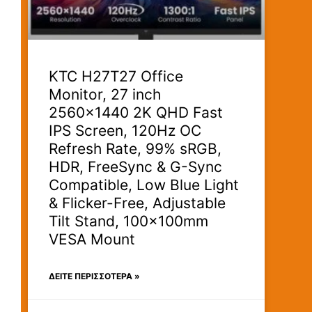
KTC H27T27 Office
Monitor, 27 inch
2560×1440 2K QHD Fast
IPS Screen, 120Hz OC
Refresh Rate, 99% sRGB,
HDR, FreeSync & G-Sync
Compatible, Low Blue Light
& Flicker-Free, Adjustable
Tilt Stand, 100×100mm
VESA Mount
ΔΕΊΤΕ ΠΕΡΙΣΣΟΤΕΡΑ »