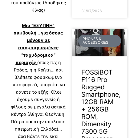
του προϊόντος (Αποθήκες
Κίνας)
31/07/2026
Μια “ΕΞΥΠΝΗ”
συμβουλή… για όσους
PHONES &
μένουν σε
ACCESSORIES
απομακρυσμένες
“ταχυδρομικά”
περιοχές
όπως π.χ η
Ρόδος, ή η Κρήτη… και
FOSSiBOT
βλέπετε φουσκωμένα
F116 Pro
μεταφορικά, μπορείτε να
Rugged
κάνετε το εξής. Όλοι
Smartphone,
έχουμε συγγενείς ή
12GB RAM
φίλους σε μεγάλα αστικά
+ 256GB
κέντρα (Αθήνα, Θεσ/νικη,
ROM,
Πάτρα και στην υπόλοιπη
Dimensity
ηπειρωτική Ελλάδα)…
7300 5G
άρα βάλτε την εκεί