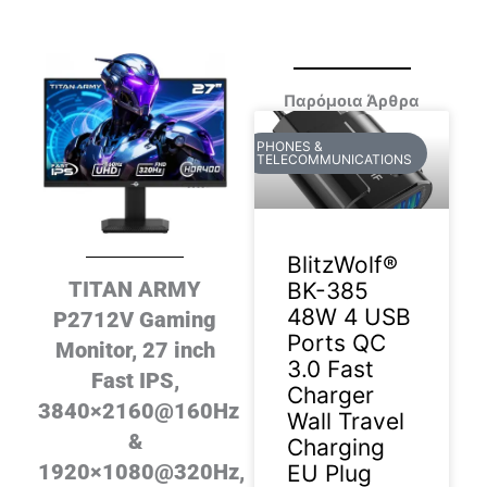
Παρόμοια Άρθρα
PHONES &
TELECOMMUNICATIONS
BlitzWolf®
TITAN ARMY
BK-385
48W 4 USB
P2712V Gaming
Ports QC
Monitor, 27 inch
3.0 Fast
Fast IPS,
Charger
3840×2160@160Hz
Wall Travel
&
Charging
1920×1080@320Hz,
EU Plug