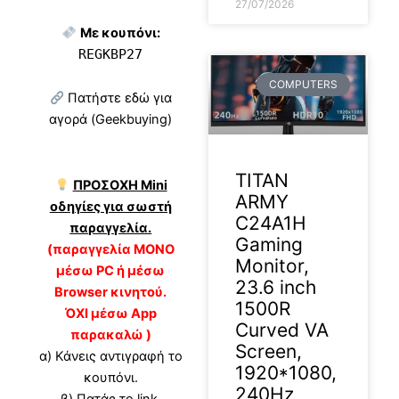
27/07/2026
Με κουπόνι:
REGKBP27
COMPUTERS
Πατήστε εδώ για
αγορά (Geekbuying)
TITAN
ΠΡΟΣΟΧΗ Mini
ARMY
οδηγίες για σωστή
C24A1H
παραγγελία.
Gaming
(παραγγελία ΜΟΝΟ
Monitor,
μέσω PC ή μέσω
23.6 inch
Browser κινητού.
1500R
ΌΧΙ μέσω App
Curved VA
παρακαλώ )
Screen,
α) Κάνεις αντιγραφή το
1920*1080,
κουπόνι.
240Hz
β) Πατάς το link.