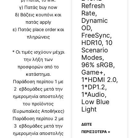
Refresh
γ) Πατάς buy now
Rate,
δ) Βάζεις κουπόνι και
Dynamic
πατάς apply
OD,
ε) Πατάς place order και
FreeSync,
πληρώνεις
HDR10, 10
Scenario
* Οι τιμές ισχύουν μέχρι
Modes,
την λήξη των
96% sRGB,
προσφορών από το
Game+,
κατάστημα.
1*HDMI 2.0,
Παράδοση περίπου 1 με
1*DP1.2,
2 εβδομάδες μετά την
1*Audio,
ημερομηνία αποστολής
Low Blue
του προϊόντος
Light
(Ευρωπαϊκές Αποθήκες)
Παράδοση περίπου 2 με
ΔΕΊΤΕ
3 εβδομάδες μετά την
ΠΕΡΙΣΣΟΤΕΡΑ »
ημερομηνία αποστολής