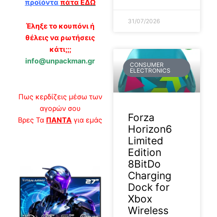
προϊόντα
πάτα ΕΔΩ
31/07/2026
Έληξε το κουπόνι ή
θέλεις να ρωτήσεις
κάτι;;;
info@unpackman.gr
CONSUMER
ELECTRONICS
Πως κερδίζεις μέσω των
αγορών σου
Forza
Βρες Τα
ΠΑΝΤΑ
για εμάς
Horizon6
Limited
Edition
8BitDo
Charging
Dock for
Xbox
Wireless