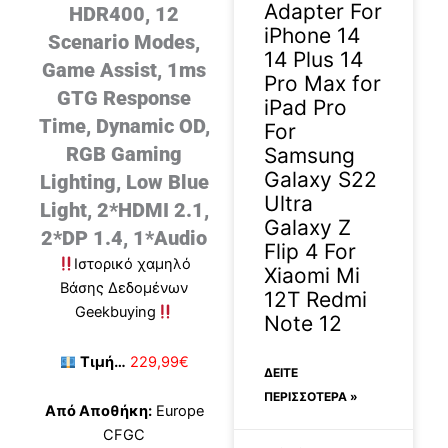
Adapter For
HDR400, 12
iPhone 14
Scenario Modes,
14 Plus 14
Game Assist, 1ms
Pro Max for
GTG Response
iPad Pro
Time, Dynamic OD,
For
RGB Gaming
Samsung
Galaxy S22
Lighting, Low Blue
Ultra
Light, 2*HDMI 2.1,
Galaxy Z
2*DP 1.4, 1*Audio
Flip 4 For
Ιστορικό χαμηλό
Xiaomi Mi
Βάσης Δεδομένων
12T Redmi
Geekbuying
Note 12
Τιμή…
229,99€
ΔΕΊΤΕ
ΠΕΡΙΣΣΟΤΕΡΑ »
Από Αποθήκη:
Europe
CFGC