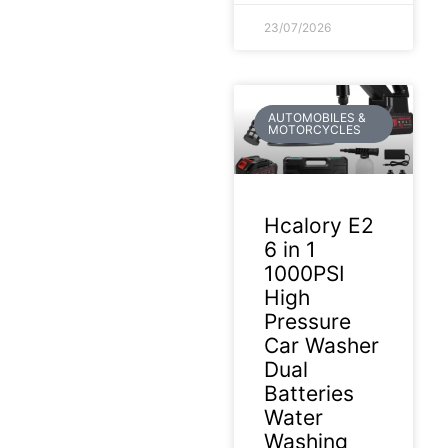
23/07/2026
AUTOMOBILES &
MOTORCYCLES
Hcalory E2
6 in 1
1000PSI
High
Pressure
Car Washer
Dual
Batteries
Water
Washing