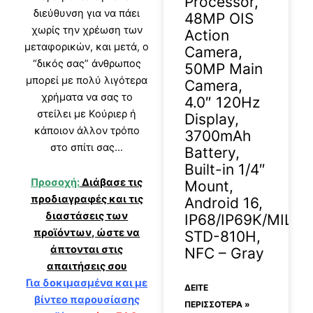
Processor,
διεύθυνση για να πάει
48MP OIS
χωρίς την χρέωση των
Action
μεταφορικών, και μετά, ο
Camera,
“δικός σας” άνθρωπος
50MP Main
μπορεί με πολύ λιγότερα
Camera,
χρήματα να σας το
4.0″ 120Hz
στείλει με Κούριερ ή
Display,
κάποιον άλλον τρόπο
3700mAh
στο σπίτι σας…
Battery,
Built-in 1/4″
Προσοχή:
Διάβασε τις
Mount,
προδιαγραφές και τις
Android 16,
διαστάσεις των
IP68/IP69K/MIL-
προϊόντων, ώστε να
STD-810H,
άπτονται στις
NFC – Gray
απαιτήσεις σου
Για δοκιμασμένα και με
ΔΕΊΤΕ
βίντεο παρουσίασης
ΠΕΡΙΣΣΟΤΕΡΑ »