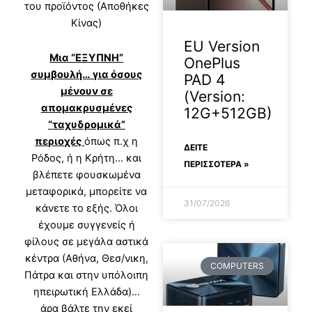
του προϊόντος (Αποθήκες
Κίνας)
EU Version
Μια “ΕΞΥΠΝΗ”
OnePlus
συμβουλή… για όσους
PAD 4
μένουν σε
(Version:
απομακρυσμένες
12G+512GB)
“ταχυδρομικά”
περιοχές
όπως π.χ η
ΔΕΊΤΕ
Ρόδος, ή η Κρήτη… και
ΠΕΡΙΣΣΟΤΕΡΑ »
βλέπετε φουσκωμένα
μεταφορικά, μπορείτε να
31/07/2026
κάνετε το εξής. Όλοι
έχουμε συγγενείς ή
φίλους σε μεγάλα αστικά
κέντρα (Αθήνα, Θεσ/νικη,
COMPUTERS
Πάτρα και στην υπόλοιπη
ηπειρωτική Ελλάδα)…
άρα βάλτε την εκεί