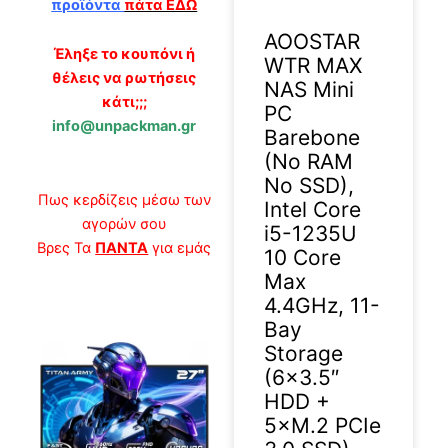
προϊόντα
πάτα ΕΔΩ
AOOSTAR
Έληξε το κουπόνι ή
WTR MAX
θέλεις να ρωτήσεις
NAS Mini
κάτι;;;
PC
info@unpackman.gr
Barebone
(No RAM
No SSD),
Πως κερδίζεις μέσω των
Intel Core
αγορών σου
i5-1235U
Βρες Τα
ΠΑΝΤΑ
για εμάς
10 Core
Max
4.4GHz, 11-
Bay
Storage
(6×3.5″
HDD +
5×M.2 PCIe