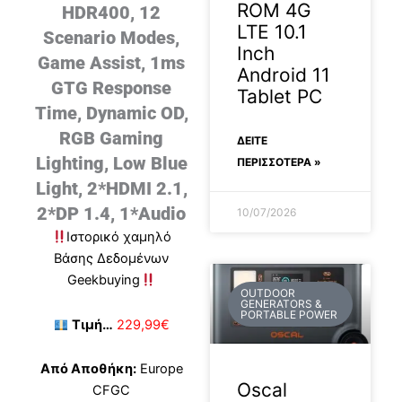
ROM 4G
HDR400, 12
LTE 10.1
Scenario Modes,
Inch
Game Assist, 1ms
Android 11
GTG Response
Tablet PC
Time, Dynamic OD,
RGB Gaming
ΔΕΊΤΕ
Lighting, Low Blue
ΠΕΡΙΣΣΟΤΕΡΑ »
Light, 2*HDMI 2.1,
2*DP 1.4, 1*Audio
10/07/2026
Ιστορικό χαμηλό
Βάσης Δεδομένων
Geekbuying
OUTDOOR
GENERATORS &
PORTABLE POWER
Τιμή…
229,99€
Από Αποθήκη:
Europe
Oscal
CFGC