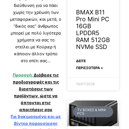
διεύθυνση για να πάει
BMAX B11
χωρίς την χρέωση των
Pro Mini PC
μεταφορικών, και μετά, ο
16GB
“δικός σας” άνθρωπος
LPDDR5
μπορεί με πολύ λιγότερα
RAM 512GB
χρήματα να σας το
NVMe SSD
στείλει με Κούριερ ή
κάποιον άλλον τρόπο
στο σπίτι σας…
ΔΕΊΤΕ
ΠΕΡΙΣΣΟΤΕΡΑ »
Προσοχή:
Διάβασε τις
προδιαγραφές και τις
16/07/2026
διαστάσεις των
προϊόντων, ώστε να
άπτονται στις
απαιτήσεις σου
TV BOXES & MINI
PCS
Για δοκιμασμένα και με
βίντεο παρουσίασης