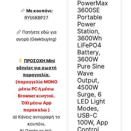
PowerMax
3600SE
Με κουπόνι:
Portable
RYUGKBP27
Power
Station,
Πατήστε εδώ για
3600Wh
αγορά (Geekbuying)
LiFePO4
Battery,
3600W
ΠΡΟΣΟΧΗ Mini
Pure Sine
οδηγίες για σωστή
Wave
παραγγελία.
Output,
(παραγγελία ΜΟΝΟ
4500W
μέσω PC ή μέσω
Surge, 6
Browser κινητού.
LED Light
ΌΧΙ μέσω App
Modes,
παρακαλώ )
USB-C
α) Κάνεις αντιγραφή το
100W, App
κουπόνι.
Control,
β) Πατάς το link.