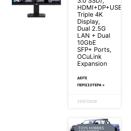
3.0 SSD),
HDMI+DP+USB4
Triple 4K
Display,
Dual 2.5G
2026-04-29
LAN + Dual
10GbE
SFP+ Ports,
OCuLink
Expansion
ΔΕΊΤΕ
ΠΕΡΙΣΣΟΤΕΡΑ »
23/07/2026
TOYS HOBBIES