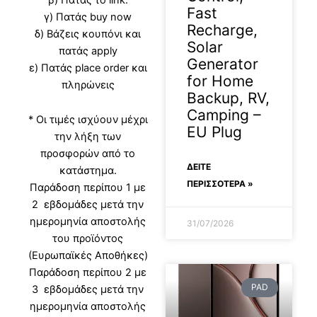
Fast
γ) Πατάς buy now
Recharge,
δ) Βάζεις κουπόνι και
Solar
πατάς apply
Generator
ε) Πατάς place order και
for Home
πληρώνεις
Backup, RV,
Camping –
* Οι τιμές ισχύουν μέχρι
EU Plug
την λήξη των
προσφορών από το
ΔΕΊΤΕ
κατάστημα.
ΠΕΡΙΣΣΟΤΕΡΑ »
Παράδοση περίπου 1 με
2 εβδομάδες μετά την
ημερομηνία αποστολής
31/07/2026
του προϊόντος
(Ευρωπαϊκές Αποθήκες)
Παράδοση περίπου 2 με
PAD
3 εβδομάδες μετά την
ημερομηνία αποστολής