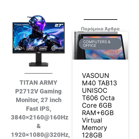
Παρόμοια Άρθρα
COMPUTERS &
OFFICE
VASOUN
TITAN ARMY
M40 TAB13
UNISOC
P2712V Gaming
T606 Octa
Monitor, 27 inch
Core 6GB
Fast IPS,
RAM+6GB
3840×2160@160Hz
Virtual
&
Memory
1920×1080@320Hz,
128GB