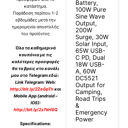
Battery,
κατάστημα.
100W Pure
Παράδοση περίπου 1-2
Sine Wave
εβδομάδες μετά την
Output,
ημερομηνία αποστολής
200W
του προϊόντος
Surge, 30W
Solar Input,
Όλα τα καθημερινά
65W USB-
κουπόνια με τις
C PD, Dual
καλύτερες προσφορές
18W USB-
θα τα βρεις στο κανάλι
A, 60W
μου στο Telegram εδώ:
DC5521
Link Telegram: Web:
Output for
http://bit.ly/2ZeGpTn
και
Camping,
Mobile App (android –
Road Trips
IOS):
&
http://bit.ly/2z7kHSQ
Emergency
Power
Specifications: