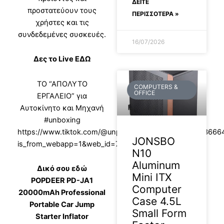
ΔΕΊΤΕ
προστατεύουν τους
ΠΕΡΙΣΣΟΤΕΡΑ »
χρήστες και τις
συνδεδεμένες συσκευές.
16/07/2026
Δες το Live ΕΔΩ
ΤΟ “ΑΠΟΛΥΤΟ
COMPUTERS &
OFFICE
ΕΡΓΑΛΕΙΟ” για
Αυτοκίνητο και Μηχανή
#unboxing
https://www.tiktok.com/@unpackman.review/video/73366
JONSBO
is_from_webapp=1&web_id=7311648037818091041
N10
Aluminum
Δικό σου εδώ
Mini ITX
POPDEER PD-JA1
Computer
20000mAh Professional
Case 4.5L
Portable Car Jump
Small Form
Starter Inflator