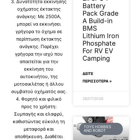
3. Δυνατότητα εκκίνησης
Battery
οχήματος έκτακτης
Pack Grade
ανάγκης: Mε 2500A,
A Build-in
μπορεί να εκκινήσει
BMS
γρήγορα το όχημα σε
Lithium Iron
περίπτωση έκτακτης
Phosphate
ανάγκης. Παρέχει
For RV EV
γρήγορα την ισχύ που
Camping
απαιτείται για την
εκκίνηση του
ΔΕΊΤΕ
αυτοκινήτου, της
ΠΕΡΙΣΣΟΤΕΡΑ »
μοτοσικλέτας ή άλλου
συμβατού οχήματός σας.
4. Φορητό και φιλικό
28/07/2026
προς το χρήστη:
Συμπαγής και ελαφρύ,
καθιστώντας εύκολη τη
TOYS HOBBIES
μεταφορά και
AND ROBOT
αποθήκευση. Διαθέτει