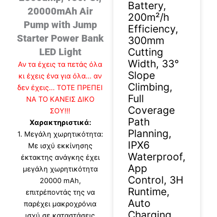
Battery,
20000mAh Air
200m²/h
Pump with Jump
Efficiency,
Starter Power Bank
300mm
Cutting
LED Light
Width, 33°
Αν τα έχεις τα πετάς όλα
Slope
κι έχεις ένα για όλα… αν
Climbing,
δεν έχεις… ΤΟ
ΤΕ ΠΡΕΠΕΙ
Full
ΝΑ ΤΟ ΚΑΝΕΙΣ ΔΙΚΟ
Coverage
ΣΟΥ!!!
Path
Χαρακτηριστικά:
Planning,
1. Μεγάλη χωρητικότητα:
IPX6
Mε ισχύ εκκίνησης
Waterproof,
έκτακτης ανάγκης έχει
App
μεγάλη χωρητικότητα
Control, 3H
20000 mAh,
Runtime,
επιτρέποντάς της να
Auto
παρέχει μακροχρόνια
Charging
ισχύ σε καταστάσεις