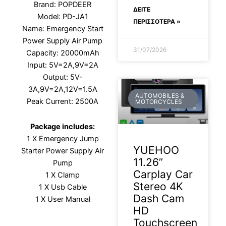
Brand: POPDEER
ΔΕΊΤΕ
Model: PD-JA1
ΠΕΡΙΣΣΟΤΕΡΑ »
Name: Emergency Start
Power Supply Air Pump
31/07/2026
Capacity: 20000mAh
Input: 5V=2A,9V=2A
Output: 5V-
3A,9V=2A,12V=1.5A
AUTOMOBILES &
Peak Current: 2500A
MOTORCYCLES
Package includes:
1 X Emergency Jump
YUEHOO
Starter Power Supply Air
11.26”
Pump
Carplay Car
1 X Clamp
Stereo 4K
1 X Usb Cable
Dash Cam
1 X User Manual
HD
Touchscreen