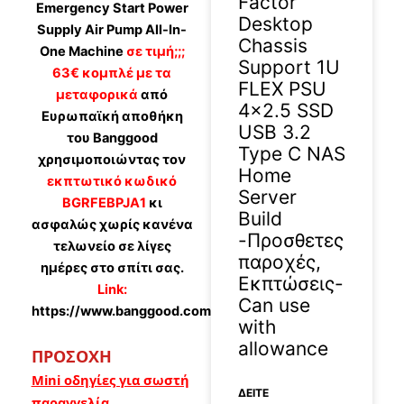
Factor
Emergency Start Power
Desktop
Supply Air Pump All-In-
Chassis
One Machine
σε τιμή;;;
Support 1U
63€ κομπλέ με τα
FLEX PSU
μεταφορικά
από
4×2.5 SSD
Ευρωπαϊκή αποθήκη
USB 3.2
του Banggood
Type C NAS
χρησιμοποιώντας τον
Home
εκπτωτικό κωδικό
Server
BGRFEBPJA1
κι
Build
ασφαλώς χωρίς κανένα
-Προσθετες
τελωνείο σε λίγες
παροχές,
ημέρες στο σπίτι σας.
Εκπτώσεις-
Link:
Can use
https://www.banggood.com/custlink/vvv5TRSOik
with
allowance
ΠΡΟΣΟΧΗ
Mini οδηγίες για σωστή
ΔΕΊΤΕ
παραγγελία.