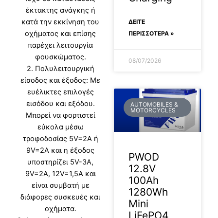
έκτακτης ανάγκης ή
κατά την εκκίνηση του
ΔΕΊΤΕ
οχήματος και επίσης
ΠΕΡΙΣΣΟΤΕΡΑ »
παρέχει λειτουργία
φουσκώματος.
08/07/2026
2. Πολυλειτουργική
είσοδος και έξοδος: Mε
ευέλικτες επιλογές
εισόδου και εξόδου.
AUTOMOBILES &
MOTORCYCLES
Μπορεί να φορτιστεί
εύκολα μέσω
τροφοδοσίας 5V=2A ή
9V=2A και η έξοδος
PWOD
υποστηρίζει 5V-3A,
12.8V
9V=2A, 12V=1,5A και
100Ah
είναι συμβατή με
1280Wh
διάφορες συσκευές και
Mini
οχήματα.
LiFePO4