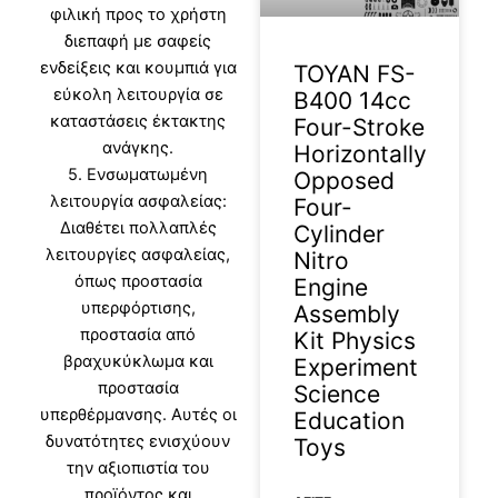
φιλική προς το χρήστη
διεπαφή με σαφείς
ενδείξεις και κουμπιά για
TOYAN FS-
εύκολη λειτουργία σε
B400 14cc
καταστάσεις έκτακτης
Four-Stroke
ανάγκης.
Horizontally
5. Ενσωματωμένη
Opposed
λειτουργία ασφαλείας:
Four-
Διαθέτει πολλαπλές
Cylinder
λειτουργίες ασφαλείας,
Nitro
όπως προστασία
Engine
υπερφόρτισης,
Assembly
προστασία από
Kit Physics
βραχυκύκλωμα και
Experiment
προστασία
Science
υπερθέρμανσης. Αυτές οι
Education
δυνατότητες ενισχύουν
Toys
την αξιοπιστία του
προϊόντος και