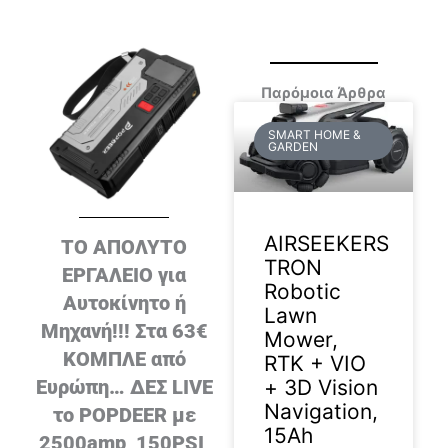
Παρόμοια Άρθρα
SMART HOME &
GARDEN
AIRSEEKERS
ΤΟ ΑΠΟΛΥΤΟ
TRON
ΕΡΓΑΛΕΙΟ για
Robotic
Αυτοκίνητο ή
Lawn
Μηχανή!!! Στα 63€
Mower,
ΚΟΜΠΛΕ από
RTK + VIO
+ 3D Vision
Ευρώπη… ΔΕΣ LIVE
Navigation,
το POPDEER με
15Ah
2500amp, 150PSI,