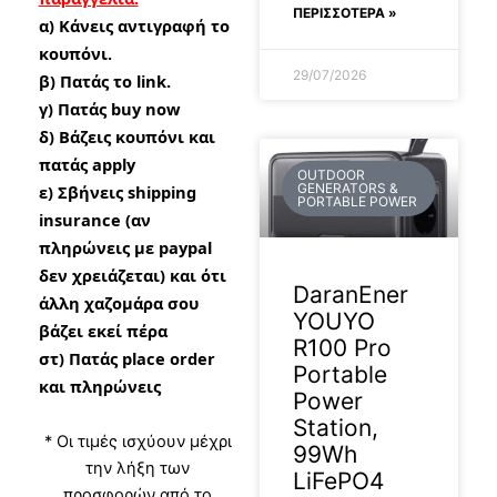
ΠΕΡΙΣΣΟΤΕΡΑ »
α)
Κάνεις αντιγραφή το
κουπόνι.
29/07/2026
β) Πατάς το link.
γ) Πατάς buy now
δ) Βάζεις κουπόνι και
πατάς apply
OUTDOOR
GENERATORS &
ε) Σβήνεις shipping
PORTABLE POWER
insurance (αν
πληρώνεις με paypal
δεν χρειάζεται) και ότι
DaranEner
άλλη χαζομάρα σου
YOUYO
βάζει εκεί πέρα
R100 Pro
στ) Πατάς place order
Portable
και πληρώνεις
Power
Station,
* Οι τιμές ισχύουν μέχρι
99Wh
την λήξη των
LiFePO4
προσφορών από το