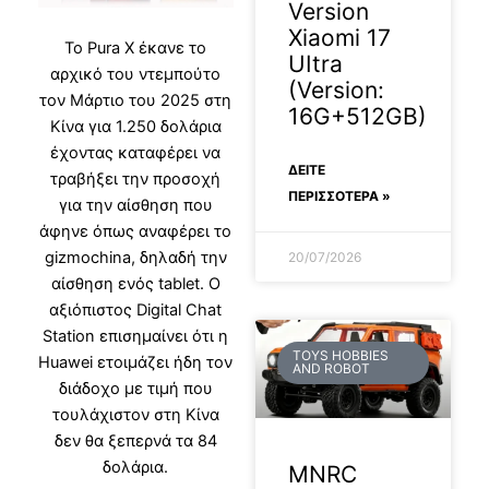
Version
Xiaomi 17
Το Pura X έκανε το
UItra
αρχικό του ντεμπούτο
(Version:
τον Μάρτιο του 2025 στη
16G+512GB)
Κίνα για 1.250 δολάρια
έχοντας καταφέρει να
ΔΕΊΤΕ
τραβήξει την προσοχή
ΠΕΡΙΣΣΟΤΕΡΑ »
για την αίσθηση που
άφηνε όπως αναφέρει το
gizmochina, δηλαδή την
20/07/2026
αίσθηση ενός tablet. O
αξιόπιστος Digital Chat
Station επισημαίνει ότι η
TOYS HOBBIES
Huawei ετοιμάζει ήδη τον
AND ROBOT
διάδοχο με τιμή που
τουλάχιστον στη Κίνα
δεν θα ξεπερνά τα 84
δολάρια.
MNRC