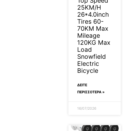
Top Speed
25KM/H
26*4.0inch
Tires 60-
70KM Max
Mileage
120KG Max
Load
Snowfield
Electric
Bicycle
ΔΕΊΤΕ
ΠΕΡΙΣΣΟΤΕΡΑ »
16/07/2026