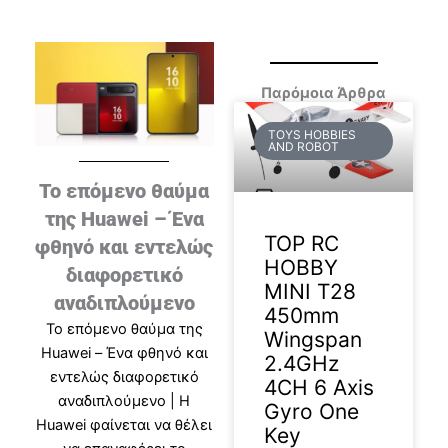
Παρόμοια Άρθρα
TOYS HOBBIES
AND ROBOT
Το επόμενο θαύμα
της Huawei – Ένα
TOP RC
φθηνό και εντελώς
HOBBY
διαφορετικό
MINI T28
αναδιπλούμενο
450mm
Το επόμενο θαύμα της
Wingspan
Huawei – Ένα φθηνό και
2.4GHz
εντελώς διαφορετικό
4CH 6 Axis
αναδιπλούμενο | Η
Gyro One
Huawei φαίνεται να θέλει
Key