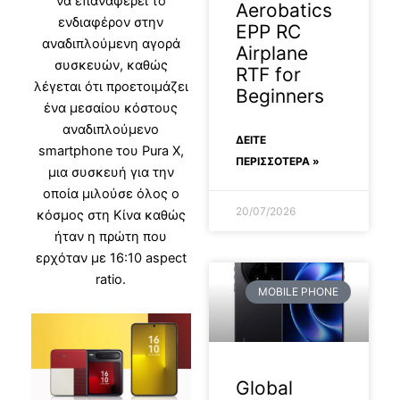
να επαναφέρει το
Aerobatics
ενδιαφέρον στην
EPP RC
αναδιπλούμενη αγορά
Airplane
συσκευών, καθώς
RTF for
λέγεται ότι προετοιμάζει
Beginners
ένα μεσαίου κόστους
αναδιπλούμενο
ΔΕΊΤΕ
smartphone του Pura X,
ΠΕΡΙΣΣΟΤΕΡΑ »
μια συσκευή για την
οποία μιλούσε όλος ο
20/07/2026
κόσμος στη Κίνα καθώς
ήταν η πρώτη που
ερχόταν με 16:10 aspect
ratio.
MOBILE PHONE
Global