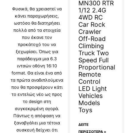
MN300 RTR
Φυσικά, θα χρειαστεί να
1/12 2.4G
κάνει παραχωρήσεις,
4WD RC
ωστόσο θα διατηρήσει
Car Rock
πολλά από τα στοιχεία
Crawler
που έκανε τον
Off-Road
προκάτοχό του να
Climbing
ξεχωρίσει. Όπως για
Truck Two
παράδειγμα μια 6.3
Speed Full
ιντσών οθόνη 16:10
Proportional
format. Θα είναι ένα από
Remote
τα πρώτα αναδιπλούμενα
Control
που θα προσφέρουν κάτι
LED Light
το εντελώς νέο ως προς
Vehicles
το design στη
Models
συγκεκριμένη αγορά.
Toys
Πάντως η απόφαση να
ξαναβγάλει μια τέτοια
ΔΕΊΤΕ
συσκευή δείχνει ότι
ΠΕΡΙΣΣΟΤΕΡΑ »