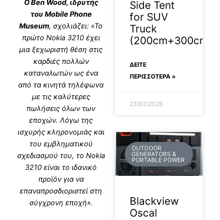
Ο Ben Wood, ιδρυτής
Side Tent
του Mobile Phone
for SUV
Museum
, σχολιάζει: «Το
Truck
πρώτο Nokia 3210 έχει
(200cm+300cm)
μια ξεχωριστή θέση στις
καρδιές πολλών
ΔΕΊΤΕ
καταναλωτών ως ένα
ΠΕΡΙΣΣΟΤΕΡΑ »
από τα κινητά τηλέφωνα
με τις καλύτερες
23/07/2026
πωλήσεις όλων των
εποχών. Λόγω της
ισχυρής κληρονομιάς και
του εμβληματικού
OUTDOOR
GENERATORS &
σχεδιασμού του, το Nokia
PORTABLE POWER
3210 είναι το ιδανικό
προϊόν για να
επαναπροσδιοριστεί στη
Blackview
σύγχρονη εποχή».
Oscal