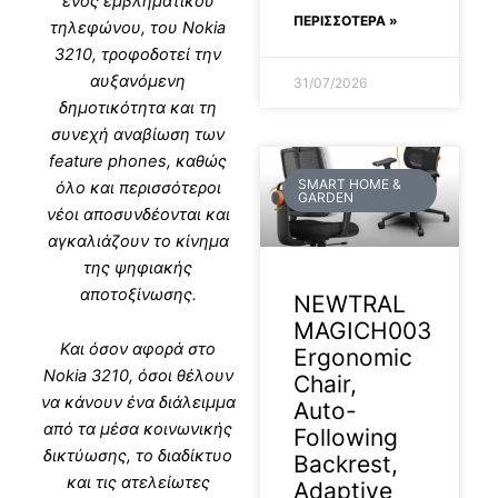
ενός εμβληματικού
ΠΕΡΙΣΣΟΤΕΡΑ »
τηλεφώνου, του Nokia
3210, τροφοδοτεί την
αυξανόμενη
31/07/2026
δημοτικότητα και τη
συνεχή αναβίωση των
feature phones, καθώς
SMART HOME &
όλο και περισσότεροι
GARDEN
νέοι αποσυνδέονται και
αγκαλιάζουν το κίνημα
της ψηφιακής
αποτοξίνωσης.
NEWTRAL
MAGICH003
Και όσον αφορά στο
Ergonomic
Nokia 3210, όσοι θέλουν
Chair,
να κάνουν ένα διάλειμμα
Auto-
από τα μέσα κοινωνικής
Following
δικτύωσης, το διαδίκτυο
Backrest,
και τις ατελείωτες
Adaptive