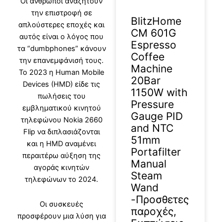
Οι άνθρωποι αναζητούν
την επιστροφή σε
BlitzHome
απλούστερες εποχές και
CM 601G
αυτός είναι ο λόγος που
Espresso
τα “dumbphones” κάνουν
Coffee
την επανεμφάνισή τους.
Machine
Το 2023 η Human Mobile
20Bar
Devices (HMD) είδε τις
1150W with
πωλήσεις του
Pressure
εμβληματικού κινητού
Gauge PID
τηλεφώνου Nokia 2660
and NTC
Flip να διπλασιάζονται
51mm
και η HMD αναμένει
Portafilter
περαιτέρω αύξηση της
Manual
αγοράς κινητών
Steam
τηλεφώνων το 2024.
Wand
-Προσθετες
Οι συσκευές
παροχές,
προσφέρουν μια λύση για