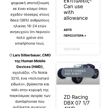
Εκπτώσεις-
ψηφιακή αποτοξίνωση
Can use
σε έναν κόσμο όπου
with
σχεδόν τέσσερις στους
allowance
δέκα (38%) ανθρώπους
ηλικίας 16-24 ετών
ΔΕΊΤΕ
ανησυχούν ότι περνούν
ΠΕΡΙΣΣΟΤΕΡΑ »
πολύ χρόνο στο
smartphone τους.
23/07/2026
Ο
Lars Silberbauer, CMO
της Human Mobile
Devices (HMD),
TOYS HOBBIES
σχολιάζει: «Το Nokia
AND ROBOT
3210, ένα «πολιτιστικό
είδωλο», βρίσκεται και
πάλι στην κορυφή της
παγκόσμιας αγοράς των
ZD Racing
dumbphones που
DBX 07 1/7
αυξάνεται συνεχώς,