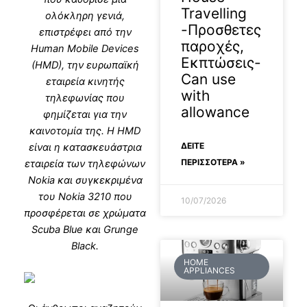
Travelling
ολόκληρη γενιά,
-Προσθετες
επιστρέφει από την
παροχές,
Human Mobile Devices
Εκπτώσεις-
(HMD), την ευρωπαϊκή
Can use
εταιρεία κινητής
with
τηλεφωνίας που
allowance
φημίζεται για την
καινοτομία της. Η HMD
ΔΕΊΤΕ
είναι η κατασκευάστρια
ΠΕΡΙΣΣΟΤΕΡΑ »
εταιρεία των τηλεφώνων
Nokia και συγκεκριμένα
του Nokia 3210 που
10/07/2026
προσφέρεται σε χρώματα
Scuba Blue και Grunge
Black.
HOME
APPLIANCES