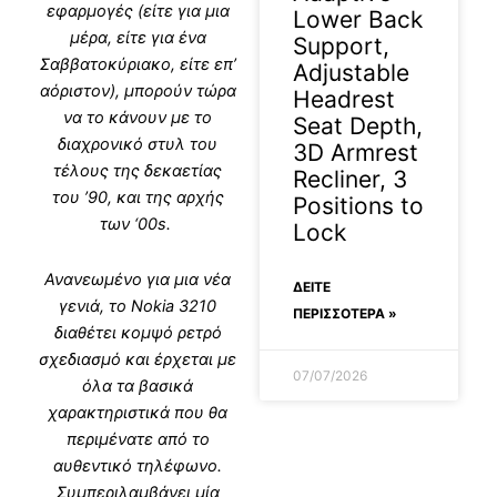
εφαρμογές (είτε για μια
Lower Back
μέρα, είτε για ένα
Support,
Σαββατοκύριακο, είτε επ’
Adjustable
αόριστον), μπορούν τώρα
Headrest
να το κάνουν με το
Seat Depth,
διαχρονικό στυλ του
3D Armrest
τέλους της δεκαετίας
Recliner, 3
του ’90, και της αρχής
Positions to
των ‘00s.
Lock
Ανανεωμένο για μια νέα
ΔΕΊΤΕ
γενιά, το Nokia 3210
ΠΕΡΙΣΣΟΤΕΡΑ »
διαθέτει κομψό ρετρό
σχεδιασμό και έρχεται με
07/07/2026
όλα τα βασικά
χαρακτηριστικά που θα
περιμένατε από το
αυθεντικό τηλέφωνο.
Συμπεριλαμβάνει μία