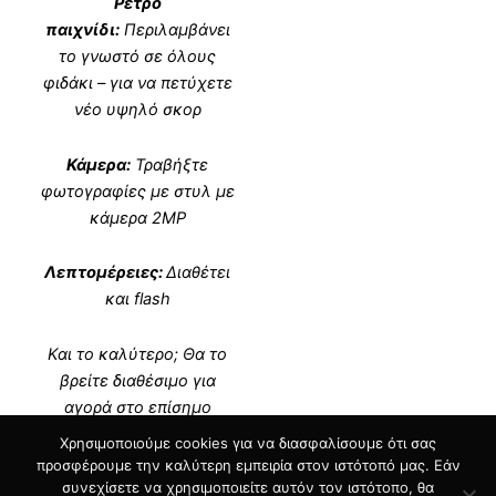
Ρετρό
παιχνίδι:
Περιλαμβάνει
το γνωστό σε όλους
φιδάκι – για να πετύχετε
νέο υψηλό σκορ
Κάμερα:
Τραβήξτε
φωτογραφίες με στυλ με
κάμερα 2MP
Λεπτομέρειες:
Διαθέτει
και flash
Και το καλύτερο; Θα το
βρείτε διαθέσιμο για
αγορά στο επίσημο
δίκτυο καταστημάτων.
”
Χρησιμοποιούμε cookies για να διασφαλίσουμε ότι σας
προσφέρουμε την καλύτερη εμπειρία στον ιστότοπό μας. Εάν
συνεχίσετε να χρησιμοποιείτε αυτόν τον ιστότοπο, θα
ΠΗΓΗ