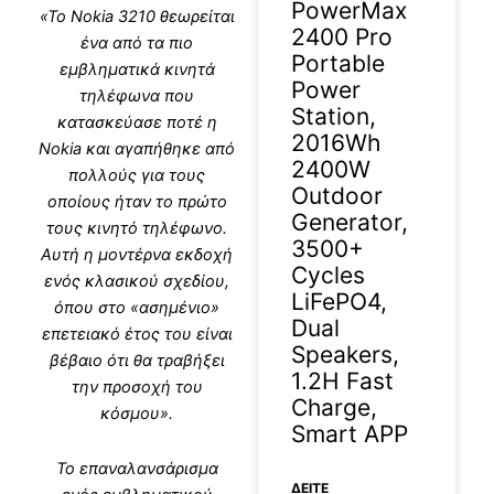
PowerMax
«Το Nokia 3210 θεωρείται
2400 Pro
ένα από τα πιο
Portable
εμβληματικά κινητά
Power
τηλέφωνα που
Station,
κατασκεύασε ποτέ η
2016Wh
Nokia και αγαπήθηκε από
2400W
πολλούς για τους
Outdoor
οποίους ήταν το πρώτο
Generator,
τους κινητό τηλέφωνο.
3500+
Αυτή η μοντέρνα εκδοχή
Cycles
ενός κλασικού σχεδίου,
LiFePO4,
όπου στο «ασημένιο»
Dual
επετειακό έτος του είναι
Speakers,
βέβαιο ότι θα τραβήξει
1.2H Fast
την προσοχή του
Charge,
κόσμου».
Smart APP
Το επαναλανσάρισμα
ΔΕΊΤΕ