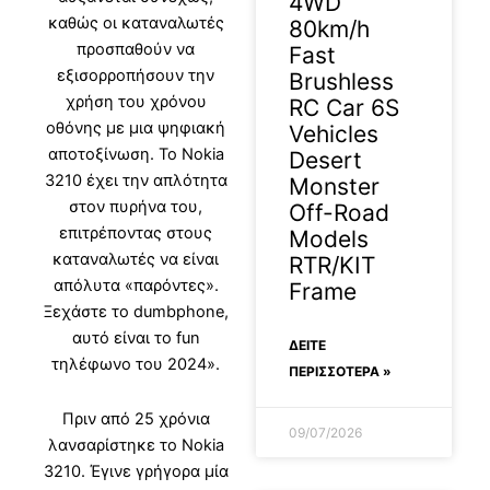
4WD
καθώς οι καταναλωτές
80km/h
προσπαθούν να
Fast
εξισορροπήσουν την
Brushless
χρήση του χρόνου
RC Car 6S
οθόνης με μια ψηφιακή
Vehicles
αποτοξίνωση. Το Nokia
Desert
3210 έχει την απλότητα
Monster
στον πυρήνα του,
Off-Road
επιτρέποντας στους
Models
καταναλωτές να είναι
RTR/KIT
απόλυτα «παρόντες».
Frame
Ξεχάστε το dumbphone,
αυτό είναι το fun
ΔΕΊΤΕ
τηλέφωνο του 2024».
ΠΕΡΙΣΣΟΤΕΡΑ »
Πριν από 25 χρόνια
09/07/2026
λανσαρίστηκε το Nokia
3210. Έγινε γρήγορα μία