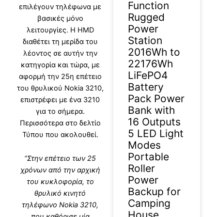
Function
επιλέγουν τηλέφωνα με
Rugged
βασικές μόνο
Power
λειτουργίες. Η HMD
Station
διαθέτει τη μερίδα του
2016Wh to
λέοντος σε αυτήν την
22176Wh
κατηγορία και τώρα, με
LiFePO4
αφορμή την 25η επέτειο
Battery
του θρυλικού Nokia 3210,
Pack Power
επιστρέφει με ένα 3210
Bank with
για το σήμερα.
16 Outputs
Περισσότερα στο δελτίο
5 LED Light
Τύπου που ακολουθεί.
Modes
Portable
“Στην επέτειο των 25
Roller
χρόνων από την αρχική
Power
του κυκλοφορία, το
Backup for
θρυλικό κινητό
Camping
τηλέφωνο Nokia 3210,
House
που καθόρισε μία