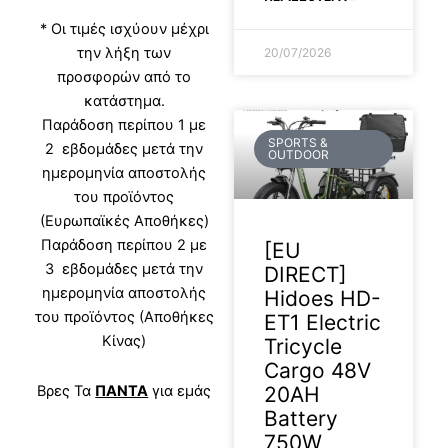
* Οι τιμές ισχύουν μέχρι
την λήξη των
20/07/2026
προσφορών από το
κατάστημα.
Παράδοση περίπου 1 με
SPORTS &
2 εβδομάδες μετά την
OUTDOOR
ημερομηνία αποστολής
του προϊόντος
(Ευρωπαϊκές Αποθήκες)
Παράδοση περίπου 2 με
[EU
3 εβδομάδες μετά την
DIRECT]
ημερομηνία αποστολής
Hidoes HD-
του προϊόντος (Αποθήκες
ET1 Electric
Κίνας)
Tricycle
Cargo 48V
Βρες Τα
ΠΑΝΤΑ
για εμάς
20AH
Battery
750W