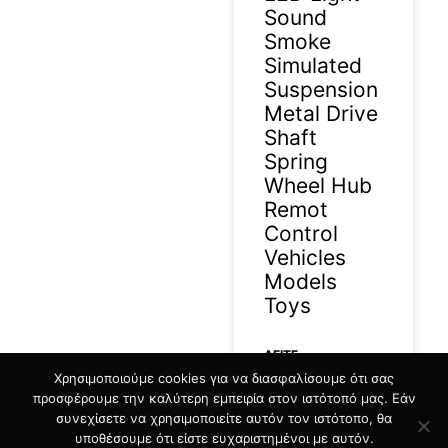
Sound
Smoke
Simulated
Suspension
Metal Drive
Shaft
Spring
Wheel Hub
Remot
Control
Vehicles
Models
Toys
ΔΕΊΤΕ
Χρησιμοποιούμε cookies για να διασφαλίσουμε ότι σας
ΠΕΡΙΣΣΟΤΕΡΑ »
προσφέρουμε την καλύτερη εμπειρία στον ιστότοπό μας. Εάν
συνεχίσετε να χρησιμοποιείτε αυτόν τον ιστότοπο, θα
10/07/2026
υποθέσουμε ότι είστε ευχαριστημένοι με αυτόν.