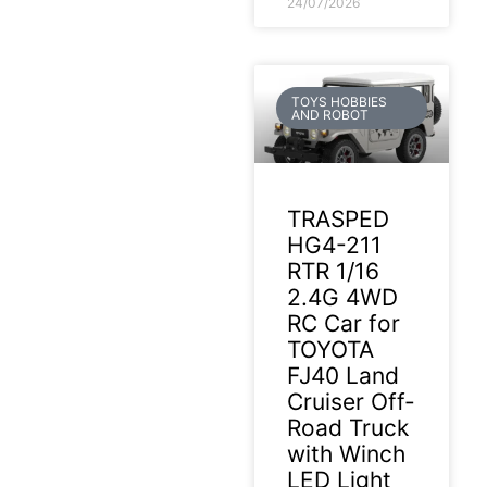
24/07/2026
TOYS HOBBIES
AND ROBOT
TRASPED
HG4-211
RTR 1/16
2.4G 4WD
RC Car for
TOYOTA
FJ40 Land
Cruiser Off-
Road Truck
with Winch
LED Light