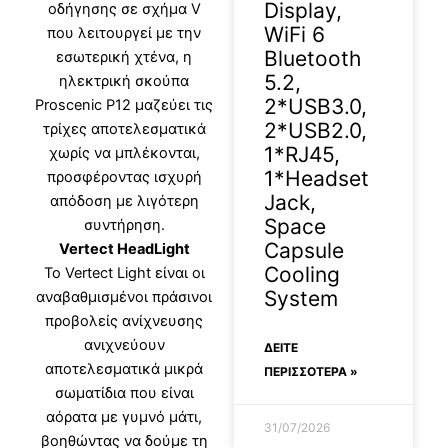
Display,
οδήγησης σε σχήμα V
WiFi 6
που λειτουργεί με την
Bluetooth
εσωτερική χτένα, η
5.2,
ηλεκτρική σκούπα
2*USB3.0,
Proscenic P12 μαζεύει τις
2*USB2.0,
τρίχες αποτελεσματικά
1*RJ45,
χωρίς να μπλέκονται,
1*Headset
προσφέροντας ισχυρή
Jack,
απόδοση με λιγότερη
Space
συντήρηση.
Capsule
Vertect HeadLight
Cooling
Το Vertect Light είναι οι
System
αναβαθμισμένοι πράσινοι
προβολείς ανίχνευσης
ανιχνεύουν
ΔΕΊΤΕ
αποτελεσματικά μικρά
ΠΕΡΙΣΣΟΤΕΡΑ »
σωματίδια που είναι
αόρατα με γυμνό μάτι,
31/07/2026
βοηθώντας να δούμε τη