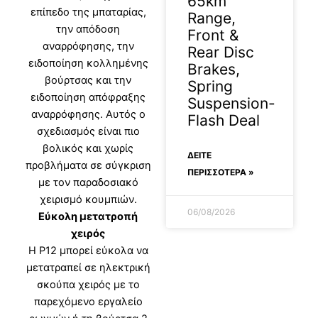
65km
επίπεδο της μπαταρίας,
Range,
την απόδοση
Front &
αναρρόφησης, την
Rear Disc
ειδοποίηση κολλημένης
Brakes,
βούρτσας και την
Spring
ειδοποίηση απόφραξης
Suspension-
αναρρόφησης. Αυτός ο
Flash Deal
σχεδιασμός είναι πιο
βολικός και χωρίς
ΔΕΊΤΕ
προβλήματα σε σύγκριση
ΠΕΡΙΣΣΟΤΕΡΑ »
με τον παραδοσιακό
χειρισμό κουμπιών.
06/08/2026
Εύκολη μετατροπή
χειρός
Η P12 μπορεί εύκολα να
μετατραπεί σε ηλεκτρική
σκούπα χειρός με το
παρεχόμενο εργαλείο