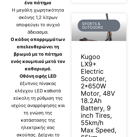
ένα πάτημα
Η μεγάλη χωρητικότητα
σκόνης 1,2 λίτρων
SPORTS &
αποφεύγει το συχνό
OUTDOORS
άδειασμα.
Ο κάδος απορριμμάτων
απελευθερώνει τη
βρωμιά με το πάτημα
Kugoo
ενός κουμπιού μετά τον
LX9+
καθαρισμό.
Electric
Οθόνη αφής LED
Scooter,
έξυπνος πίνακας
2*650W
ελέγχου LED καθιστά
Motor, 48V
εύκολη τη ρύθμιση της
18.2Ah
ισχύος αναρρόφησης και
Battery, 9
τη γνώση της
inch Tires,
κατάστασης της
55km/h
ηλεκτρικής σας
Max Speed,
σκούπας. Δείχνει το