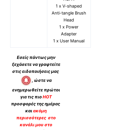
1 x V-shaped
Anti-tangle Brush
Head
1 x Power
Adapter
1 x User Manual
Εσείς πάντως μην
ξεχάσετε να γραφτείτε
στις ειδοποιήσεις μας
, ώστε να
ενημερωθείτε πρώτοι
για τις πιο
HOT
προσφορές της ημέρας
και
ακόμη
περισσότερες
στο
κανάλι μου στο