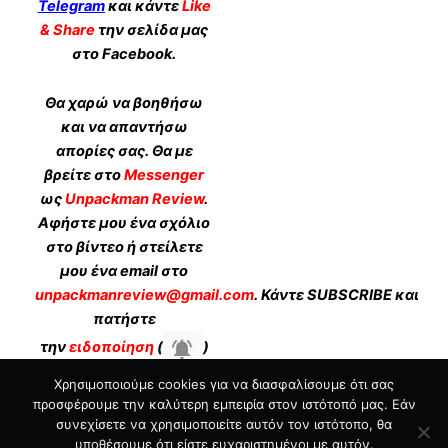
Telegram
και κάντε
Like
& Share
την σελίδα μας
στο Facebook.
Θα χαρώ να βοηθήσω
και να απαντήσω
απορίες σας. Θα με
βρείτε στο
Messenger
ως
Unpackman Review
.
Αφήστε μου ένα σχόλιο
στο βίντεο ή στείλετε
μου ένα email στο
unpackmanreview@gmail.com
. Κάντε
SUBSCRIBE
και
πατήστε
την
ειδοποίηση
(
)
στο κανάλι μου.
Χρησιμοποιούμε cookies για να διασφαλίσουμε ότι σας
προσφέρουμε την καλύτερη εμπειρία στον ιστότοπό μας. Εάν
συνεχίσετε να χρησιμοποιείτε αυτόν τον ιστότοπο, θα
Unpackman
υποθέσουμε ότι είστε ευχαριστημένοι με αυτόν.