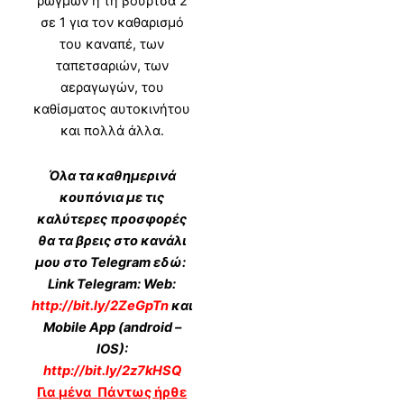
ρωγμών ή τη βούρτσα 2
σε 1 για τον καθαρισμό
του καναπέ, των
ταπετσαριών, των
αεραγωγών, του
καθίσματος αυτοκινήτου
και πολλά άλλα.
Όλα τα καθημερινά
κουπόνια με τις
καλύτερες προσφορές
θα τα βρεις στο κανάλι
μου στο Telegram εδώ:
Link Telegram: Web:
http://bit.ly/2ZeGpTn
και
Mobile App (android –
IOS):
http://bit.ly/2z7kHSQ
Για μένα Πάντως ήρθε