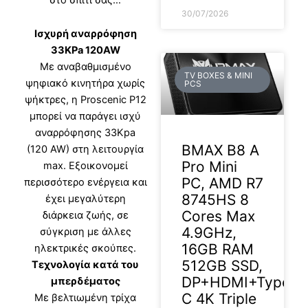
30/07/2026
Ισχυρή αναρρόφηση
33KPa 120AW
Με αναβαθμισμένο
TV BOXES & MINI
ψηφιακό κινητήρα χωρίς
PCS
ψήκτρες, η Proscenic P12
μπορεί να παράγει ισχύ
αναρρόφησης 33Kpa
BMAX B8 A
(120 AW) στη λειτουργία
Pro Mini
max. Εξοικονομεί
PC, AMD R7
περισσότερο ενέργεια και
8745HS 8
έχει μεγαλύτερη
Cores Max
διάρκεια ζωής, σε
4.9GHz,
σύγκριση με άλλες
16GB RAM
ηλεκτρικές σκούπες.
512GB SSD,
Τεχνολογία κατά του
DP+HDMI+Type-
μπερδέματος
C 4K Triple
Με βελτιωμένη τρίχα