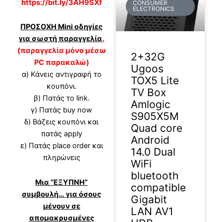
https://bit.ly/3AH9SXf
CONSUMER
ELECTRONICS
ΠΡΟΣΟΧΗ Mini οδηγίες
για σωστή παραγγελία
.
(παραγγελία μόνο μέσω
2+32G
PC παρακαλώ)
Ugoos
α) Κάνεις αντιγραφή το
TOX5 Lite
κουπόνι.
TV Box
β) Πατάς το link.
Amlogic
γ) Πατάς buy now
S905X5M
δ) Βάζεις κουπόνι και
Quad core
πατάς apply
Android
ε) Πατάς place order και
14.0 Dual
πληρώνεις
WiFi
bluetooth
Μια “ΕΞΥΠΝΗ”
compatible
συμβουλή… για όσους
Gigabit
μένουν σε
LAN AV1
απομακρυσμένες