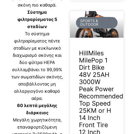
σκόνη πιο καθαρά.
Σύστημα
φιλτραρίσματος 5
SPORTS &
OUTDOOR
σταδίων
Το σύστημα
φιλτραρίσματος πέντε
σταδίων με κυκλωνικό
HillMiles
διαχωρισμό σκόνης και
MilePop 1
δύο φίλτρα HEPA
Dirt Bike
συλλαμβάνει το 99,99%
48V 25AH
των σωματιδίων σκόνης,
3000W
αποβάλλοντας μη
Peak Power
αλλεργιογόνο καθαρό
Recommended
αέρα.
Top Speed
60 λεπτά μεγάλης
25KM or H
διάρκειας
14 Inch
Μεγάλη χωρητικότητα,
Front Tire
επαναφορτιζόμενη
12 Inch