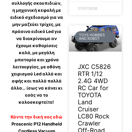
συλλογής σκουπιδιών,
27/07/2026
η μηχανική κεφαλή με
ειδικό σχεδιασμό για να
μην μαζεύει τρίχες, με
πράσινο ειδικό Led για
TOYS HOBBIES
να διακρίνουμε αν
AND ROBOT
έχουμε καθαρίσεις
καλά, με μεγάλη
μπαταρία και χρόνο
JXC C5826
λειτουργίας, με οθόνη
RTR 1/12
χειρισμού Led αλλά και
2.4G 4WD
αφής και πολλά πολλά
RC Car for
άλλα… ίσως να κάνει κι
TOYOTA
εσάς να το
Land
καλοσκεφτείτε!
Cruiser
LC80 Rock
Κάντε την δική σας εδώ
Crawler
Proscenic P12 Handheld
Off-Road
Cordless Vacuum