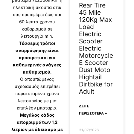
μπαταρία 7x2500mAh, η
Rear Tire
ηλεκτρική σκούπα στικ
45 Mile
σάς προσφέρει έως και
120Kg Max
60 λεπτά χρόνου
Load
καθαρισμού σε
Electric
λειτουργία min.
Scooter
Τέσσερις τρόποι
Electric
αναρρόφησης είναι
Motorcycle
προαιρετικοί για
E Scooter
καθημερινές ανάγκες
Dust Moto
καθαρισμού.
Hightail
Ο αποσπώμενος
Dirtbike for
σχεδιασμός επιτρέπει
Adult
παρατεταμένο χρόνο
λειτουργίας με μια
ΔΕΊΤΕ
επιπλέον μπαταρία.
ΠΕΡΙΣΣΟΤΕΡΑ »
Μεγάλος κάδος
απορριμμάτων 1,2
λίτρων με άδειασμα με
31/07/2026