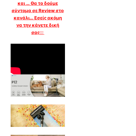
και … Θα το δούμε
σύντομα σε Review στο
κανάλι… Εσείς ακόμη
να την κάνετε δική
σας;;;