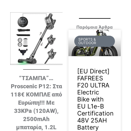
Παρόμοια Άρθρα
SPORTS &
OUTDOOR
[EU Direct]
FAFREES
“ΤΣΑΜΠΑ”…
F20 ULTRA
Proscenic P12: Στα
Electric
118€ ΚΟΜΠΛΕ από
Bike with
Ευρώπη!!! Με
EU L1e-B
33KPa (120AW),
Certification
2500mAh
48V 25AH
Battery
μπαταρία, 1.2L