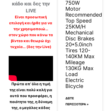
750W
κάδο και δες την
Motor
LIVE
Recommended
Είναι προσωπική
Top Speed
επιλογή και ήρθε για να
25KM/H
την χρησιμοποιώ…
Mechanical
στον χώρο που κάνω τα
Disc Brakes
βίντεο και θεωρώ όχι
20*5.0inch
τυχαία… (δες την Live)
Tires 120-
140KM Max
Mileage
130KG Max
Load
Electric
Πρώτα απ’ όλα η τιμή
Bicycle
της είναι πολύ καλή για
αυτά που προσφέρει, η
ΔΕΊΤΕ
ποιότητα της, η δύναμη
ΠΕΡΙΣΣΟΤΕΡΑ »
της, ο μεγάλος κάδος