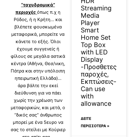
HDR
“ταχυδρομικά”
Streaming
περιοχές
όπως π.χ η
Media
Ρόδος, ή η Κρήτη… και
Player
βλέπετε φουσκωμένα
Smart
μεταφορικά, μπορείτε να
Home Set
κάνετε το εξής. Όλοι
Top Box
έχουμε συγγενείς ή
with LED
φίλους σε μεγάλα αστικά
Display
κέντρα (Αθήνα, Θεσ/νικη,
-Προσθετες
Πάτρα και στην υπόλοιπη
παροχές,
ηπειρωτική Ελλάδα)…
Εκπτώσεις-
άρα βάλτε την εκεί
Can use
διεύθυνση για να πάει
with
χωρίς την χρέωση των
allowance
μεταφορικών, και μετά, ο
“δικός σας” άνθρωπος
ΔΕΊΤΕ
μπορεί με ένα 5ευρο να
ΠΕΡΙΣΣΟΤΕΡΑ »
σας το στείλει με Κούριερ
στο σπίτι σας…