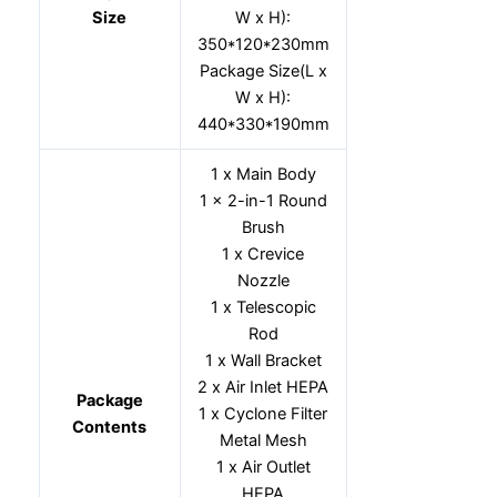
Size
W x H):
350*120*230mm
Package Size(L x
W x H):
440*330*190mm
1 x Main Body
1 x 2-in-1 Round
Brush
1 x Crevice
Nozzle
1 x Telescopic
Rod
1 x Wall Bracket
2 x Air Inlet HEPA
Package
1 x Cyclone Filter
Contents
Metal Mesh
1 x Air Outlet
HEPA