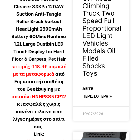
Climbing
Cleaner 33KPa 120AW
Truck Two
Suction Anti-Tangle
Speed Full
Roller Brush Vertect
Proportional
HeadLight 2500mAh
LED Light
Battery 60Mins Runtime
Vehicles
1.2L Large Dustbin LED
Models Oil
Touch Display for Hard
Filled
Floor & Carpets, Pet Hair
Shocks
σε τιμή;;; 118.9€ κομπλέ
Toys
με τα μεταφορικά
από
Ευρωπαϊκή αποθήκη
του Geekbuying με
ΔΕΊΤΕ
κουπόνι NNNPSSNCP12
ΠΕΡΙΣΣΟΤΕΡΑ »
κι ασφαλώς χωρίς
κανένα τελωνείο σε
10/07/2026
λίγες ημέρες στο σπίτι
σας.
Link: