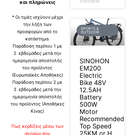
27/07/2026
και πληρώνεις
* Οι τιμές ισχύουν μέχρι
την λήξη των
SPORTS &
προσφορών από το
OUTDOOR
κατάστημα.
Παράδοση περίπου 1 με
2 εβδομάδες μετά την
SINOHON
ημερομηνία αποστολής
EM200
του προϊόντος
Electric
(Ευρωπαϊκές Αποθήκες)
Bike 48V
Παράδοση περίπου 2 με
12.5AH
3 εβδομάδες μετά την
Battery
ημερομηνία αποστολής
500W
του προϊόντος (Αποθήκες
Motor
Κίνας)
Recommended
Top Speed
Πως κερδίζεις μέσω των
25KM or H
αγορών σου