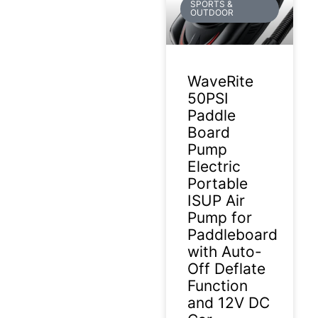
SPORTS &
OUTDOOR
WaveRite
50PSI
Paddle
Board
Pump
Electric
Portable
ISUP Air
Pump for
Paddleboard
with Auto-
Off Deflate
Function
and 12V DC