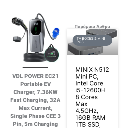
Παρόμοια Άρθρα
TV BOXES & MINI
PCS
MINIX N512
VDL POWER EC21
Mini PC,
Intel Core
Portable EV
i5-12600H
Charger, 7.36KW
8 Cores
Fast Charging, 32A
Max
Max Current,
4.5GHz,
Single Phase CEE 3
16GB RAM
Pin, 5m Charging
1TB SSD,