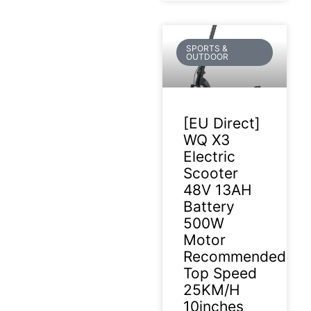
SPORTS &
OUTDOOR
[EU Direct]
WQ X3
Electric
Scooter
48V 13AH
Battery
500W
Motor
Recommended
Top Speed
25KM/H
10inches