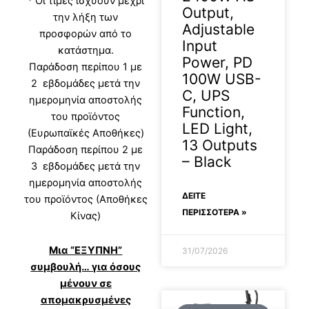
* Οι τιμές ισχύουν μέχρι
Output,
την λήξη των
Adjustable
προσφορών από το
Input
κατάστημα.
Power, PD
Παράδοση περίπου 1 με
100W USB-
2 εβδομάδες μετά την
C, UPS
ημερομηνία αποστολής
Function,
του προϊόντος
LED Light,
(Ευρωπαϊκές Αποθήκες)
13 Outputs
Παράδοση περίπου 2 με
– Black
3 εβδομάδες μετά την
ημερομηνία αποστολής
ΔΕΊΤΕ
του προϊόντος (Αποθήκες
ΠΕΡΙΣΣΟΤΕΡΑ »
Κίνας)
Μια “ΕΞΥΠΝΗ”
31/07/2026
συμβουλή… για όσους
μένουν σε
απομακρυσμένες