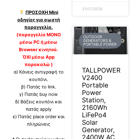
31/07/2026
ΠΡΟΣΟΧΗ Mini
οδηγίες για σωστή
παραγγελία.
(παραγγελία ΜΟΝΟ
OUTDOOR
GENERATORS &
μέσω PC ή μέσω
PORTABLE POWER
Browser κινητού.
ΌΧΙ μέσω App
παρακαλώ )
TALLPOWER
α) Κάνεις αντιγραφή το
V2400
κουπόνι.
Portable
β) Πατάς το link.
Power
γ) Πατάς buy now
Station,
δ) Βάζεις κουπόνι και
2160Wh
πατάς apply
LiFePo4
ε) Πατάς place order και
Solar
πληρώνεις
Generator,
2400W AC