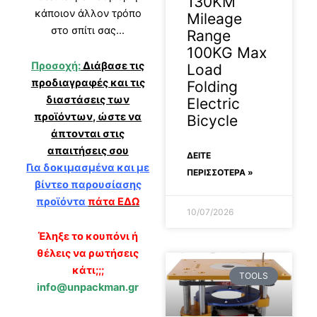
130KM
κάποιον άλλον τρόπο
Mileage
στο σπίτι σας…
Range
100KG Max
Προσοχή:
Διάβασε τις
Load
προδιαγραφές και τις
Folding
διαστάσεις των
Electric
προϊόντων, ώστε να
Bicycle
άπτονται στις
απαιτήσεις σου
ΔΕΊΤΕ
Για δοκιμασμένα και με
ΠΕΡΙΣΣΟΤΕΡΑ »
βίντεο παρουσίασης
προϊόντα
πάτα ΕΔΩ
10/07/2026
Έληξε το κουπόνι ή
θέλεις να ρωτήσεις
κάτι;;;
TOOLS
info@unpackman.gr