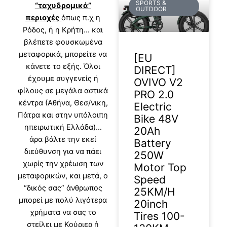
SPORTS &
“ταχυδρομικά”
OUTDOOR
περιοχές
όπως π.χ η
Ρόδος, ή η Κρήτη… και
βλέπετε φουσκωμένα
μεταφορικά, μπορείτε να
[EU
κάνετε το εξής. Όλοι
DIRECT]
έχουμε συγγενείς ή
OVIVO V2
φίλους σε μεγάλα αστικά
PRO 2.0
κέντρα (Αθήνα, Θεσ/νικη,
Electric
Πάτρα και στην υπόλοιπη
Bike 48V
ηπειρωτική Ελλάδα)…
20Ah
άρα βάλτε την εκεί
Battery
διεύθυνση για να πάει
250W
χωρίς την χρέωση των
Motor Top
μεταφορικών, και μετά, ο
Speed
“δικός σας” άνθρωπος
25KM/H
μπορεί με πολύ λιγότερα
20inch
χρήματα να σας το
Tires 100-
στείλει με Κούριερ ή