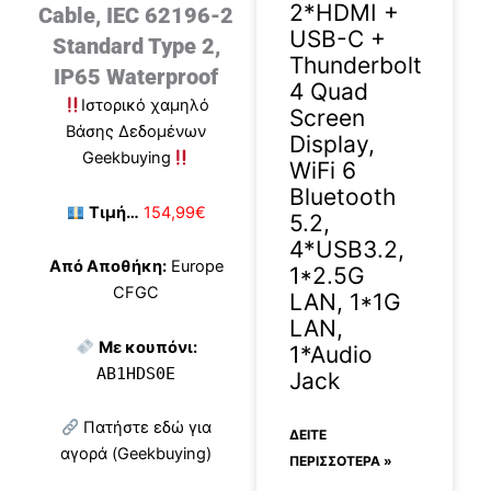
2*HDMI +
Cable, IEC 62196-2
USB-C +
Standard Type 2,
Thunderbolt
IP65 Waterproof
4 Quad
Ιστορικό χαμηλό
Screen
Βάσης Δεδομένων
Display,
Geekbuying
WiFi 6
Bluetooth
Τιμή…
154,99€
5.2,
4*USB3.2,
Από Αποθήκη:
Europe
1*2.5G
CFGC
LAN, 1*1G
LAN,
Με κουπόνι:
1*Audio
AB1HDS0E
Jack
Πατήστε εδώ για
ΔΕΊΤΕ
αγορά (Geekbuying)
ΠΕΡΙΣΣΟΤΕΡΑ »