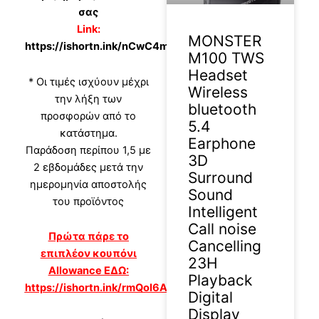
σας
Link:
MONSTER
https://ishortn.ink/nCwC4mvw3
M100 TWS
Headset
* Οι τιμές ισχύουν μέχρι
Wireless
την λήξη των
bluetooth
προσφορών από το
5.4
κατάστημα.
Earphone
Παράδοση περίπου 1,5 με
3D
2 εβδομάδες μετά την
Surround
ημερομηνία αποστολής
Sound
του προϊόντος
Intelligent
Call noise
Πρώτα πάρε το
Cancelling
επιπλέον κουπόνι
23H
Allowance ΕΔΩ:
Playback
https://ishortn.ink/rmQoI6AwN
Digital
Display