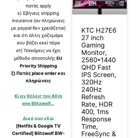
πατάς apply
ε) Σβήνεις shipping
insurance (αν πληρώνεις
με paypal δεν χρειάζεται)
KTC H27E6
και ότι άλλη χαζομάρα
27 inch
σου βάζει εκεί πέρα
Gaming
Τσεκάρεις να έχει
στ)
Monitor,
μέθοδο αποστολής
EU
2560*1440
Priority Shipping
QHD Fast
ζ) Πατάς place order και
IPS Screen,
πληρώνεις
320Hz
240Hz
Refresh
Κι αν θέλεις τον All in
Rate, HDR
one Blitzwolf…
400, 1ms
Response
Δικό σου εδώ
Time,
[Netfilx & Google TV
FreeSync &
Certified] Blitzwolf BW-