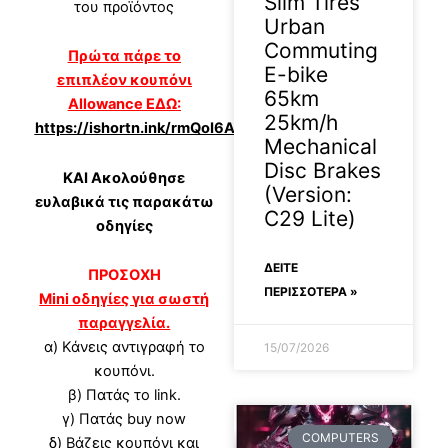
Slim Tires
του προϊόντος
Urban
Commuting
Πρώτα πάρε το
E-bike
επιπλέον κουπόνι
65km
Allowance ΕΔΩ:
25km/h
https://ishortn.ink/rmQoI6AwN
Mechanical
Disc Brakes
ΚΑΙ Ακολούθησε
(Version:
ευλαβικά τις παρακάτω
C29 Lite)
οδηγίες
ΔΕΊΤΕ
ΠΡΟΣΟΧΗ
ΠΕΡΙΣΣΟΤΕΡΑ »
Mini οδηγίες για σωστή
παραγγελία.
α)
Κάνεις αντιγραφή το
15/07/2026
κουπόνι.
β) Πατάς το link.
γ) Πατάς buy now
COMPUTERS
δ) Βάζεις κουπόνι και