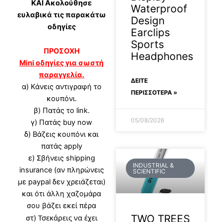
ΚΑΙ Ακολούθησε
Waterproof
ευλαβικά τις παρακάτω
Design
οδηγίες
Earclips
Sports
ΠΡΟΣΟΧΗ
Headphones
Mini οδηγίες για σωστή
παραγγελία.
ΔΕΊΤΕ
α)
Κάνεις αντιγραφή το
ΠΕΡΙΣΣΟΤΕΡΑ »
κουπόνι.
β) Πατάς το link.
05/08/2026
γ) Πατάς buy now
δ) Βάζεις κουπόνι και
πατάς apply
ε) Σβήνεις shipping
INDUSTRIAL &
insurance (αν πληρώνεις
SCIENTIFIC
με paypal δεν χρειάζεται)
και ότι άλλη χαζομάρα
σου βάζει εκεί πέρα
TWO TREES
Τσεκάρεις να έχει
στ)