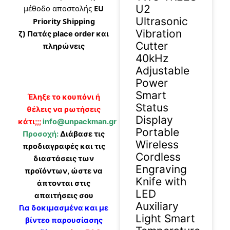
U2
μέθοδο αποστολής
EU
Ultrasonic
Priority Shipping
Vibration
ζ) Πατάς place order και
Cutter
πληρώνεις
40kHz
Adjustable
Power
Smart
Έληξε το κουπόνι ή
Status
θέλεις να ρωτήσεις
Display
κάτι;;;
info@unpackman.gr
Portable
Προσοχή:
Διάβασε τις
Wireless
προδιαγραφές και τις
Cordless
διαστάσεις των
Engraving
προϊόντων, ώστε να
Knife with
άπτονται στις
LED
απαιτήσεις σου
Auxiliary
Για δοκιμασμένα και με
Light Smart
βίντεο παρουσίασης