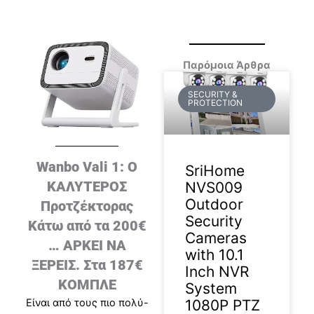
Παρόμοια Άρθρα
SECURITY &
PROTECTION
Wanbo Vali 1: Ο
SriHome
ΚΑΛΥΤΕΡΟΣ
NVS009
Outdoor
Προτζέκτορας
Security
Κάτω από τα 200€
Cameras
… ΑΡΚΕΙ ΝΑ
with 10.1
ΞΕΡΕΙΣ. Στα 187€
Inch NVR
ΚΟΜΠΛΕ
System
1080P PTZ
Είναι από τους πιο πολύ-