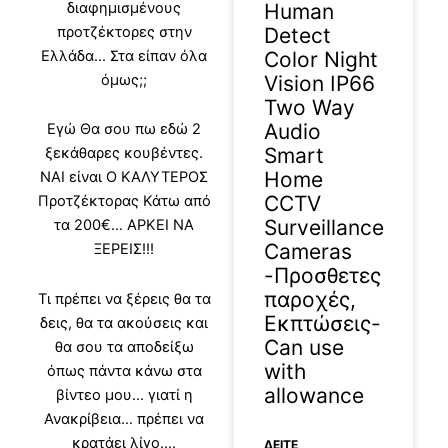
Human
διαφημισμένους
Detect
προτζέκτορες στην
Color Night
Ελλάδα… Στα είπαν όλα
Vision IP66
όμως;;
Two Way
Audio
Εγώ Θα σου πω εδώ 2
Smart
ξεκάθαρες κουβέντες.
Home
ΝΑΙ είναι Ο ΚΑΛΥΤΕΡΟΣ
CCTV
Προτζέκτορας Κάτω από
Surveillance
τα 200€… ΑΡΚΕΙ ΝΑ
Cameras
ΞΕΡΕΙΣ!!!
-Προσθετες
παροχές,
Τι πρέπει να ξέρεις θα τα
Εκπτώσεις-
δεις, θα τα ακούσεις και
Can use
θα σου τα αποδείξω
with
όπως πάντα κάνω στα
allowance
βίντεο μου… γιατί η
Ανακρίβεια… πρέπει να
κρατάει λίγο….
ΔΕΊΤΕ