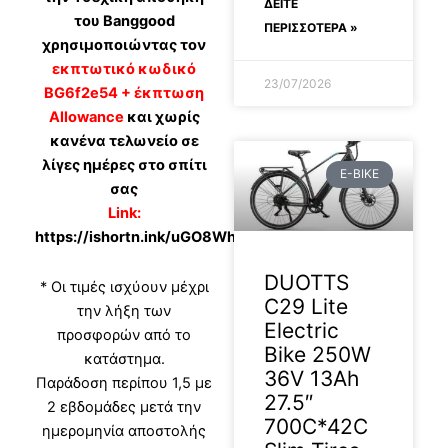
ΔΕΊΤΕ
του Banggood
ΠΕΡΙΣΣΟΤΕΡΑ »
χρησιμοποιώντας τον
εκπτωτικό κωδικό
23/07/2026
BG6f2e54 + έκπτωση
Allowance
και χωρίς
κανένα τελωνείο σε
λίγες ημέρες στο σπίτι
E-BIKE
σας
Link:
https://ishortn.ink/uGO8WhcRm
DUOTTS
* Οι τιμές ισχύουν μέχρι
C29 Lite
την λήξη των
Electric
προσφορών από το
Bike 250W
κατάστημα.
36V 13Ah
Παράδοση περίπου 1,5 με
27.5″
2 εβδομάδες μετά την
700C*42C
ημερομηνία αποστολής