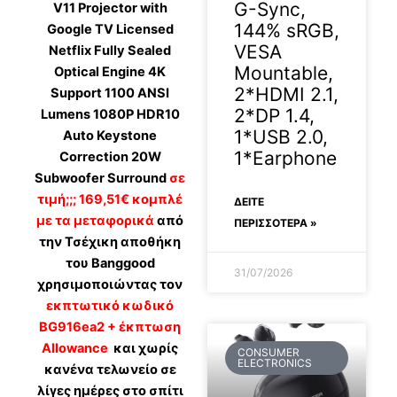
G-Sync,
V11 Projector with
144% sRGB,
Google TV Licensed
VESA
Netflix Fully Sealed
Mountable,
Optical Engine 4K
2*HDMI 2.1,
Support 1100 ANSI
2*DP 1.4,
Lumens 1080P HDR10
1*USB 2.0,
Auto Keystone
1*Earphone
Correction 20W
Subwoofer Surround
σε
τιμή;;; 169,51€ κομπλέ
ΔΕΊΤΕ
με τα μεταφορικά
από
ΠΕΡΙΣΣΟΤΕΡΑ »
την Τσέχικη αποθήκη
του Banggood
31/07/2026
χρησιμοποιώντας τον
εκπτωτικό κωδικό
BG916ea2 + έκπτωση
Allowance
και χωρίς
CONSUMER
ELECTRONICS
κανένα τελωνείο σε
λίγες ημέρες στο σπίτι