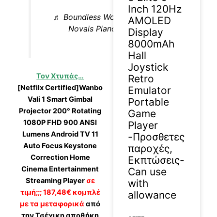
Inch 120Hz
♬ Boundless Worship – Josué
AMOLED
Novais Piano Worship
Display
8000mAh
Hall
Joystick
Τον Χτυπάς…
Retro
[Netfilx Certified]Wanbo
Emulator
Vali 1 Smart Gimbal
Portable
Projector 200° Rotating
Game
1080P FHD 900 ANSI
Player
Lumens Android TV 11
-Προσθετες
Auto Focus Keystone
παροχές,
Correction Home
Εκπτώσεις-
Cinema Entertainment
Can use
Streaming Player
σε
with
τιμή;;; 187,48€ κομπλέ
allowance
με τα μεταφορικά
από
την Τσέχικη αποθήκη