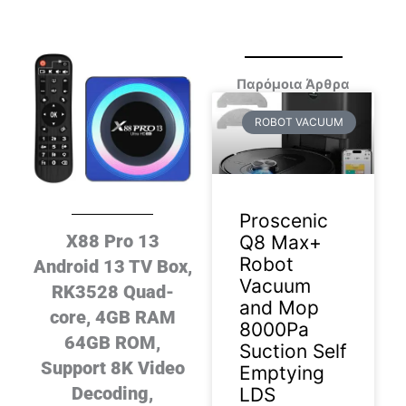
Παρόμοια Άρθρα
ROBOT VACUUM
Proscenic
X88 Pro 13
Q8 Max+
Robot
Android 13 TV Box,
Vacuum
RK3528 Quad-
and Mop
core, 4GB RAM
8000Pa
64GB ROM,
Suction Self
Support 8K Video
Emptying
Decoding,
LDS