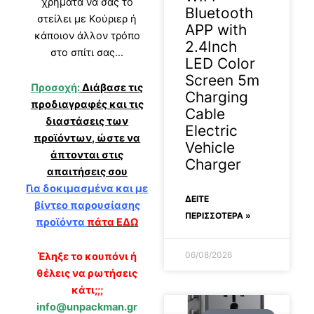
χρήματα να σας το
Bluetooth
στείλει με Κούριερ ή
APP with
κάποιον άλλον τρόπο
2.4Inch
στο σπίτι σας…
LED Color
Screen 5m
Προσοχή:
Διάβασε τις
Charging
προδιαγραφές και τις
Cable
διαστάσεις των
Electric
προϊόντων, ώστε να
Vehicle
άπτονται στις
Charger
απαιτήσεις σου
Για δοκιμασμένα και με
ΔΕΊΤΕ
βίντεο παρουσίασης
ΠΕΡΙΣΣΟΤΕΡΑ »
προϊόντα
πάτα ΕΔΩ
06/08/2026
Έληξε το κουπόνι ή
θέλεις να ρωτήσεις
κάτι;;;
info@unpackman.gr