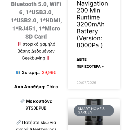
Navigation
Bluetooth 5.0, WiFi
200 Min
6, 1*USB3.0,
Runtime
1*USB2.0, 1*HDMI,
3200mAh
1*RJ451, 1*Micro
Battery
SD Card
(Version:
8000Pa )
Ιστορικό χαμηλό
Βάσης Δεδομένων
Geekbuying
ΔΕΊΤΕ
ΠΕΡΙΣΣΟΤΕΡΑ »
Σε τιμή…
39,99€
20/07/2026
Από Αποθήκη:
China
Με κουπόνι:
9TSODPUB
SMART HOME &
GARDEN
Πατήστε εδώ για
αγορά (Geekbuying)