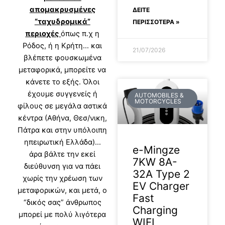
απομακρυσμένες
ΔΕΊΤΕ
“ταχυδρομικά”
ΠΕΡΙΣΣΟΤΕΡΑ »
περιοχές
όπως π.χ η
Ρόδος, ή η Κρήτη… και
21/07/2026
βλέπετε φουσκωμένα
μεταφορικά, μπορείτε να
κάνετε το εξής. Όλοι
έχουμε συγγενείς ή
AUTOMOBILES &
MOTORCYCLES
φίλους σε μεγάλα αστικά
κέντρα (Αθήνα, Θεσ/νικη,
Πάτρα και στην υπόλοιπη
ηπειρωτική Ελλάδα)…
e-Mingze
άρα βάλτε την εκεί
7KW 8A-
διεύθυνση για να πάει
32A Type 2
χωρίς την χρέωση των
EV Charger
μεταφορικών, και μετά, ο
Fast
“δικός σας” άνθρωπος
Charging
μπορεί με πολύ λιγότερα
WIFI