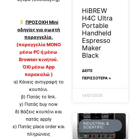
HiBREW
H4C Ultra
ΠΡΟΣΟΧΗ Mini
Portable
οδηγίες για σωστή
Handheld
παραγγελία.
Espresso
(παραγγελία ΜΟΝΟ
Maker
μέσω PC ή μέσω
Black
Browser κινητού.
ΌΧΙ μέσω App
ΔΕΊΤΕ
παρακαλώ )
ΠΕΡΙΣΣΟΤΕΡΑ »
α) Κάνεις αντιγραφή το
κουπόνι.
14/07/2026
β) Πατάς το link.
γ) Πατάς buy now
δ) Βάζεις κουπόνι και
πατάς apply
INDUSTRIAL &
ε) Πατάς place order και
SCIENTIFIC
πληρώνεις