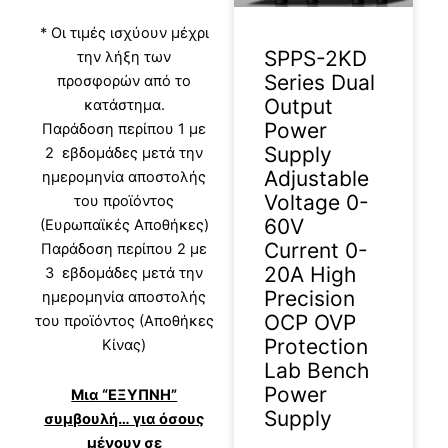
* Οι τιμές ισχύουν μέχρι
SPPS-2KD
την λήξη των
Series Dual
προσφορών από το
Output
κατάστημα.
Power
Παράδοση περίπου 1 με
Supply
2 εβδομάδες μετά την
Adjustable
ημερομηνία αποστολής
Voltage 0-
του προϊόντος
60V
(Ευρωπαϊκές Αποθήκες)
Current 0-
Παράδοση περίπου 2 με
20A High
3 εβδομάδες μετά την
Precision
ημερομηνία αποστολής
OCP OVP
του προϊόντος (Αποθήκες
Protection
Κίνας)
Lab Bench
Power
Μια “ΕΞΥΠΝΗ”
Supply
συμβουλή… για όσους
μένουν σε