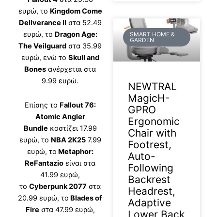
ευρώ, το
Kingdom Come
Deliverance II
στα 52.49
ευρώ, το
Dragon Age:
SMART HOME &
GARDEN
The Veilguard
στα 35.99
ευρώ, ενώ το
Skull and
Bones
ανέρχεται στα
9.99 ευρώ.
NEWTRAL
MagicH-
Επίσης το
Fallout 76:
GPRO
Atomic Angler
Ergonomic
Bundle
κοστίζει 17.99
Chair with
ευρώ, το
NBA 2K25
7.99
Footrest,
ευρώ, το
Metaphor:
Auto-
ReFantazio
είναι στα
Following
41.99 ευρώ,
Backrest
το
Cyberpunk 2077
στα
Headrest,
20.99 ευρώ, το
Blades of
Adaptive
Fire
στα 47.99 ευρώ,
Lower Back