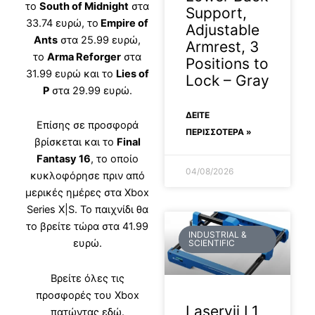
το
South of Midnight
στα
Support,
33.74 ευρώ, το
Empire of
Adjustable
Ants
στα 25.99 ευρώ,
Armrest, 3
το
Arma Reforger
στα
Positions to
31.99 ευρώ και το
Lies of
Lock – Gray
P
στα 29.99 ευρώ.
ΔΕΊΤΕ
Επίσης σε προσφορά
ΠΕΡΙΣΣΟΤΕΡΑ »
βρίσκεται και το
Final
Fantasy 16
, το οποίο
04/08/2026
κυκλοφόρησε πριν από
μερικές ημέρες στα Xbox
Series X|S. Το παιχνίδι θα
το βρείτε τώρα στα 41.99
INDUSTRIAL &
ευρώ.
SCIENTIFIC
Βρείτε όλες τις
προσφορές του Xbox
Laservii L1
πατώντας εδώ
.