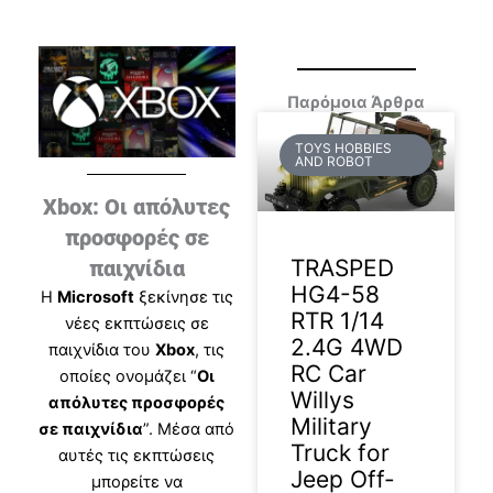
Παρόμοια Άρθρα
TOYS HOBBIES
AND ROBOT
Xbox: Οι απόλυτες
προσφορές σε
TRASPED
παιχνίδια
HG4-58
Η
Microsoft
ξεκίνησε τις
RTR 1/14
νέες εκπτώσεις σε
2.4G 4WD
παιχνίδια του
Xbox
, τις
RC Car
οποίες ονομάζει “
Οι
Willys
απόλυτες προσφορές
Military
σε παιχνίδια
”. Μέσα από
Truck for
αυτές τις εκπτώσεις
Jeep Off-
μπορείτε να