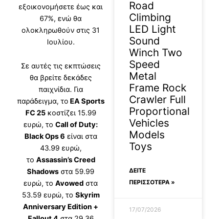
Road
εξοικονομήσετε έως και
Climbing
67%, ενώ θα
LED Light
ολοκληρωθούν στις 31
Sound
Ιουλίου.
Winch Two
Speed
Σε αυτές τις εκπτώσεις
Metal
θα βρείτε δεκάδες
Frame Rock
παιχνίδια. Για
Crawler Full
παράδειγμα, το
EA Sports
Proportional
FC 25
κοστίζει 15.99
Vehicles
ευρώ, το
Call of Duty:
Models
Black Ops 6
είναι στα
Toys
43.99 ευρώ,
το
Assassin’s Creed
ΔΕΊΤΕ
Shadows
στα 59.99
ΠΕΡΙΣΣΟΤΕΡΑ »
ευρώ, το
Avowed
στα
53.59 ευρώ, το
Skyrim
Anniversary Edition +
17/07/2026
Fallout 4
στα 29.36