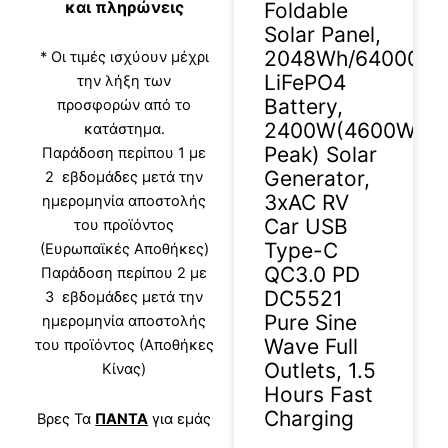
και πληρώνεις
Foldable
Solar Panel,
2048Wh/640000
* Οι τιμές ισχύουν μέχρι
LiFePO4
την λήξη των
Battery,
προσφορών από το
2400W(4600W
κατάστημα.
Peak) Solar
Παράδοση περίπου 1 με
Generator,
2 εβδομάδες μετά την
3xAC RV
ημερομηνία αποστολής
Car USB
του προϊόντος
Type-C
(Ευρωπαϊκές Αποθήκες)
QC3.0 PD
Παράδοση περίπου 2 με
DC5521
3 εβδομάδες μετά την
Pure Sine
ημερομηνία αποστολής
Wave Full
του προϊόντος (Αποθήκες
Outlets, 1.5
Κίνας)
Hours Fast
Charging
Βρες Τα
ΠΑΝΤΑ
για εμάς