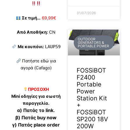
31/07/2026
Σε τιμή…
69,99€
Από Αποθήκη:
CN
OUTDOOR
GENERATORS &
PORTABLE POWER
Με κουπόνι:
LAUP59
Πατήστε εδώ για
αγορά (Cafago)
FOSSiBOT
F2400
Portable
ΠΡΟΣΟΧΗ
Power
Mini οδηγίες για σωστή
Station Kit
παραγγελία.
+
α) Πατάς το link.
FOSSiBOT
β) Πατάς buy now
SP200 18V
γ) Πατάς place order
200W