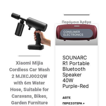
Παρόμοια Άρθρα
CONSUMER
ELECTRONICS
SOUNARC
Xiaomi Mijia
R1 Portable
Bluetooth
Cordless Car Wash
Speaker
2 MJXCJ002QW
40W
with 6m Water
Purple-Red
Hose, Suitable for
Caravans, Bikes,
ΔΕΊΤΕ
Garden Furniture
ΠΕΡΙΣΣΟΤΕΡΑ »