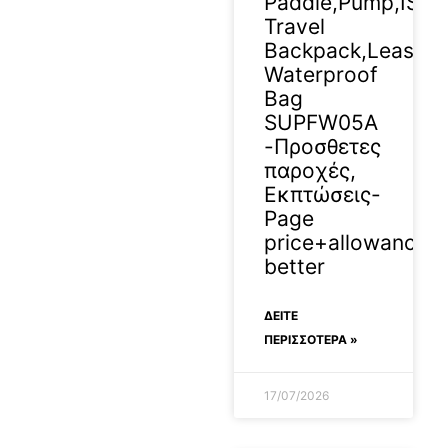
Paddle,Pump,ISUP
Travel
Backpack,Leash
Waterproof
Bag
SUPFW05A
-Προσθετες
παροχές,
Εκπτώσεις-
Page
price+allowance
better
ΔΕΊΤΕ
ΠΕΡΙΣΣΟΤΕΡΑ »
17/07/2026