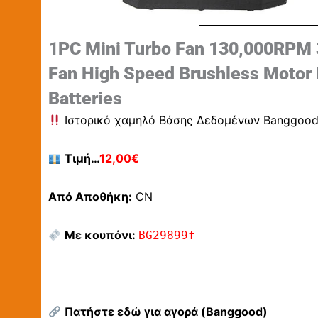
1PC Mini Turbo Fan 130,000RPM 
Fan High Speed Brushless Motor 
Batteries
Ιστορικό χαμηλό Βάσης Δεδομένων Banggoo
Τιμή…
12,00€
Από Αποθήκη:
CN
Με κουπόνι:
BG29899f
Πατήστε εδώ για αγορά (Banggood)