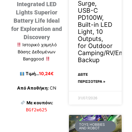
Surge,
Integrated LED
USB-C
Lights Superior
PD100W,
Battery Life Ideal
Built-in LED
for Exploration and
Light, 10
Discovery
Outputs,
for Outdoor
Ιστορικό χαμηλό
Camping/RV/Emer
Βάσης Δεδομένων
Backup
Banggood
Τιμή…
10,24€
ΔΕΊΤΕ
ΠΕΡΙΣΣΟΤΕΡΑ »
Από Αποθήκη:
CN
31/07/2026
Με κουπόνι:
BGf2e625
TOYS HOBBIES
AND ROBOT