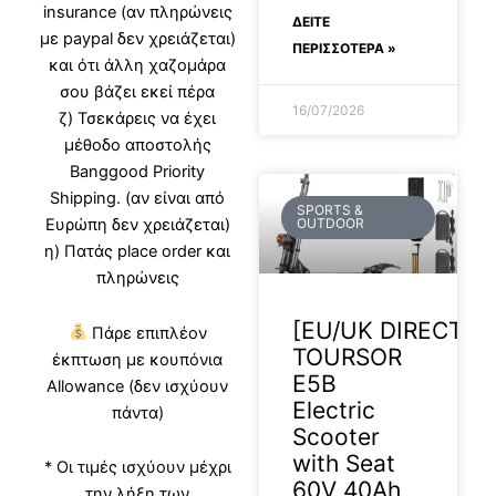
insurance (αν πληρώνεις
ΔΕΊΤΕ
με paypal δεν χρειάζεται)
ΠΕΡΙΣΣΟΤΕΡΑ »
και ότι άλλη χαζομάρα
σου βάζει εκεί πέρα
16/07/2026
ζ) Τσεκάρεις να έχει
μέθοδο αποστολής
Banggood Priority
Shipping. (αν είναι από
SPORTS &
Ευρώπη δεν χρειάζεται)
OUTDOOR
η) Πατάς place order και
πληρώνεις
[EU/UK DIRECT]
Πάρε επιπλέον
TOURSOR
έκπτωση με κουπόνια
E5B
Allowance (δεν ισχύουν
Electric
πάντα)
Scooter
with Seat
* Οι τιμές ισχύουν μέχρι
60V 40Ah
την λήξη των