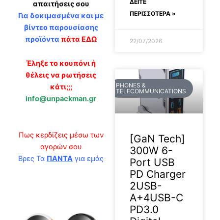
ΔΕΊΤΕ
απαιτήσεις σου
ΠΕΡΙΣΣΟΤΕΡΑ »
Για δοκιμασμένα και με
βίντεο παρουσίασης
προϊόντα
πάτα ΕΔΩ
22/07/2026
Έληξε το κουπόνι ή
θέλεις να ρωτήσεις
PHONES &
κάτι;;;
TELECOMMUNICATIONS
info@unpackman.gr
Πως κερδίζεις μέσω των
[GaN Tech]
αγορών σου
300W 6-
Βρες Τα
ΠΑΝΤΑ
για εμάς
Port USB
PD Charger
2USB-
A+4USB-C
PD3.0