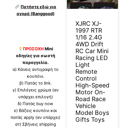
Πατήστε εδώ για
αγορά (Banggood)
XJRC XJ-
1997 RTR
1/16 2.4G
4WD Drift
ΠΡΟΣΟΧΗ
Mini
RC Car Mini
οδηγίες για σωστή
Racing LED
παραγγελία.
Light
α) Κάνεις αντιγραφή το
Remote
κουπόνι.
Control
β) Πατάς το link.
High-Speed
γ) Επιλέγεις χρώμα (αν
Motor On-
υπάρχει επιλογή)
Road Race
δ) Πατάς buy now
Vehicle
ε) Βάζεις κουπόνι και
Model Boys
πατάς apply (αν υπάρχει)
Gifts Toys
στ) Σβήνεις shipping