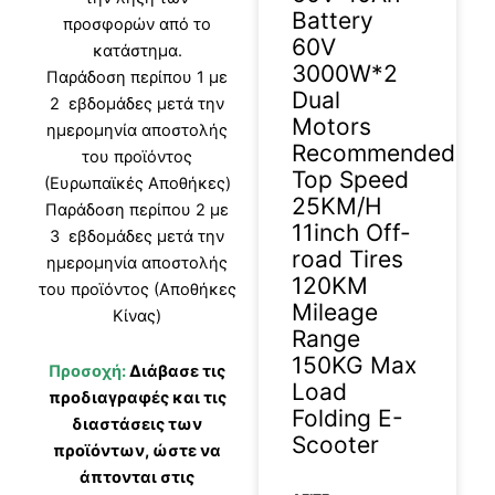
Battery
προσφορών από το
60V
κατάστημα.
3000W*2
Παράδοση περίπου 1 με
Dual
2 εβδομάδες μετά την
Motors
ημερομηνία αποστολής
Recommended
του προϊόντος
Top Speed
(Ευρωπαϊκές Αποθήκες)
25KM/H
Παράδοση περίπου 2 με
11inch Off-
3 εβδομάδες μετά την
road Tires
ημερομηνία αποστολής
120KM
του προϊόντος (Αποθήκες
Mileage
Κίνας)
Range
150KG Max
Προσοχή:
Διάβασε τις
Load
προδιαγραφές και τις
Folding E-
διαστάσεις των
Scooter
προϊόντων, ώστε να
άπτονται στις