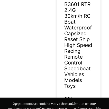
B3601 RTR
2.4G
30km/h RC
Boat
Waterproof
Capsized
Reset Ship
High Speed
Racing
Remote
Control
Speedboat
Vehicles
Models
Toys
ΔΕΊΤΕ
Χρησιμοποιούμε cookies για να διασφαλίσουμε ότι σας
ΠΕΡΙΣΣΟΤΕΡΑ »
προσφέρουμε την καλύτερη εμπειρία στον ιστότοπό μας. Εάν