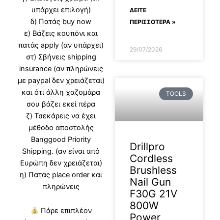
υπάρχει επιλογή)
ΔΕΊΤΕ
δ) Πατάς buy now
ΠΕΡΙΣΣΟΤΕΡΑ »
ε) Βάζεις κουπόνι και
πατάς apply (αν υπάρχει)
29/07/2026
στ) Σβήνεις shipping
insurance (αν πληρώνεις
με paypal δεν χρειάζεται)
και ότι άλλη χαζομάρα
TOOLS
σου βάζει εκεί πέρα
ζ) Τσεκάρεις να έχει
μέθοδο αποστολής
Banggood Priority
Drillpro
Shipping. (αν είναι από
Cordless
Ευρώπη δεν χρειάζεται)
Brushless
η) Πατάς place order και
Nail Gun
πληρώνεις
F30G 21V
800W
Πάρε επιπλέον
Power