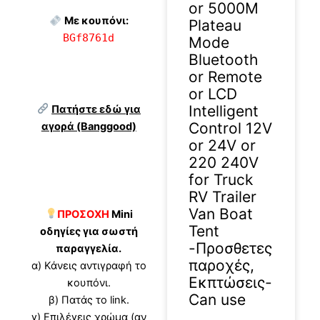
or 5000M
Με κουπόνι:
Plateau
BGf8761d
Mode
Bluetooth
or Remote
or LCD
Intelligent
Πατήστε εδώ για
Control 12V
αγορά (Banggood)
or 24V or
220 240V
for Truck
RV Trailer
Van Boat
ΠΡΟΣΟΧΗ
Mini
Tent
οδηγίες για σωστή
-Προσθετες
παραγγελία.
παροχές,
α) Κάνεις αντιγραφή το
Εκπτώσεις-
κουπόνι.
Can use
β) Πατάς το link.
γ) Επιλέγεις χρώμα (αν