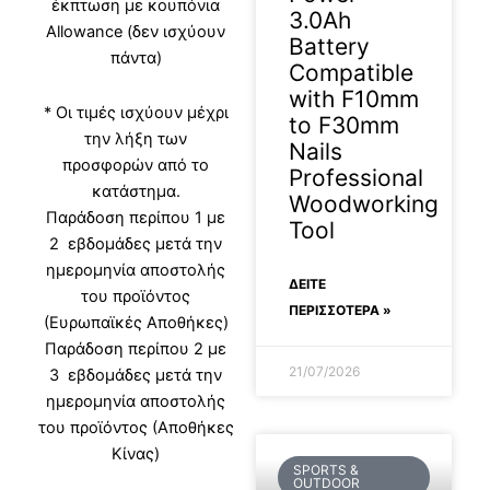
έκπτωση με κουπόνια
3.0Ah
Allowance (δεν ισχύουν
Battery
πάντα)
Compatible
with F10mm
* Οι τιμές ισχύουν μέχρι
to F30mm
την λήξη των
Nails
προσφορών από το
Professional
κατάστημα.
Woodworking
Παράδοση περίπου 1 με
Tool
2 εβδομάδες μετά την
ημερομηνία αποστολής
ΔΕΊΤΕ
του προϊόντος
ΠΕΡΙΣΣΟΤΕΡΑ »
(Ευρωπαϊκές Αποθήκες)
Παράδοση περίπου 2 με
21/07/2026
3 εβδομάδες μετά την
ημερομηνία αποστολής
του προϊόντος (Αποθήκες
Κίνας)
SPORTS &
OUTDOOR