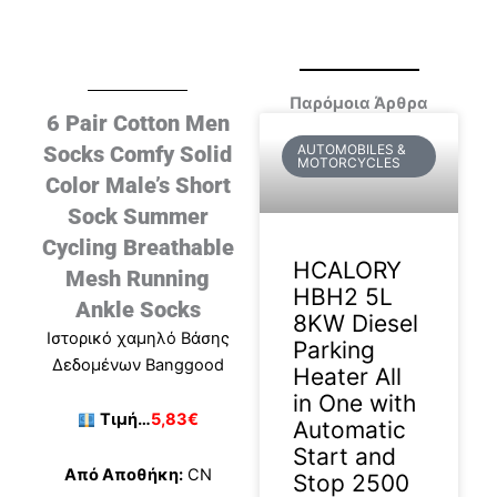
Παρόμοια Άρθρα
6 Pair Cotton Men
Socks Comfy Solid
AUTOMOBILES &
MOTORCYCLES
Color Male’s Short
Sock Summer
Cycling Breathable
HCALORY
Mesh Running
HBH2 5L
Ankle Socks
8KW Diesel
Ιστορικό χαμηλό Βάσης
Parking
Δεδομένων Banggood
Heater All
in One with
Τιμή…
5,83€
Automatic
Start and
Από Αποθήκη:
CN
Stop 2500