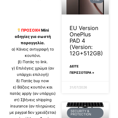
EU Version
ΠΡΟΣΟΧΗ
Mini
OnePlus
οδηγίες για σωστή
PAD 4
παραγγελία.
(Version:
α) Κάνεις αντιγραφή το
12G+512GB)
κουπόνι.
β) Πατάς το link.
ΔΕΊΤΕ
γ) Επιλέγεις χρώμα (αν
ΠΕΡΙΣΣΟΤΕΡΑ »
υπάρχει επιλογή)
δ) Πατάς buy now
ε) Βάζεις κουπόνι και
31/07/2026
πατάς apply (αν υπάρχει)
στ) Σβήνεις shipping
insurance (αν πληρώνεις
SECURITY &
με paypal δεν χρειάζεται)
PROTECTION