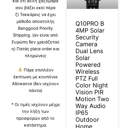
και ότι άλλη χαζομάρα
σου βάζει εκεί πέρα
ζ) Τσεκάρεις να έχει
μέθοδο αποστολής
Q10PRO B
Banggood Priority
4MP Solar
Shipping. (αν είναι από
Security
Ευρώπη δεν χρειάζεται)
Camera
η) Πατάς place order και
Dual Lens
πληρώνεις
Solar
Powered
Πάρε επιπλέον
Wireless
έκπτωση με κουπόνια
PTZ Full
Allowance (δεν ισχύουν
Color Night
πάντα)
Vision PIR
Motion Two
* Οι τιμές ισχύουν μέχρι
Way Audio
την λήξη των
IP65
προσφορών από το
Outdoor
κατάστημα.
Home