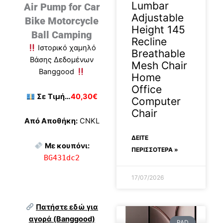
Lumbar
Air Pump for Car
Adjustable
Bike Motorcycle
Height 145
Ball Camping
Recline
Ιστορικό χαμηλό
Breathable
Βάσης Δεδομένων
Mesh Chair
Banggood
Home
Office
Σε
Τιμή…
40,30€
Computer
Chair
Από Αποθήκη:
CNKL
ΔΕΊΤΕ
Με κουπόνι:
ΠΕΡΙΣΣΟΤΕΡΑ »
BG431dc2
17/07/2026
Πατήστε εδώ για
αγορά (Banggood)
PAD