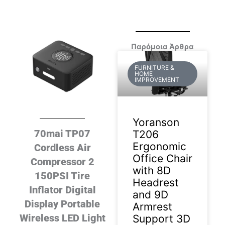
Παρόμοια Άρθρα
FURNITURE &
HOME
IMPROVEMENT
Yoranson
70mai TP07
T206
Ergonomic
Cordless Air
Office Chair
Compressor 2
with 8D
150PSI Tire
Headrest
Inflator Digital
and 9D
Display Portable
Armrest
Wireless LED Light
Support 3D