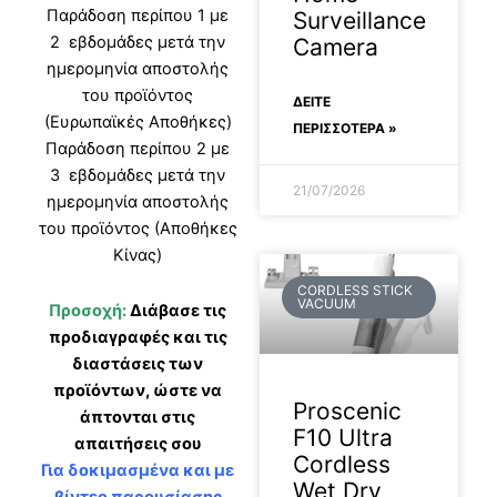
Παράδοση περίπου 1 με
Surveillance
2 εβδομάδες μετά την
Camera
ημερομηνία αποστολής
του προϊόντος
ΔΕΊΤΕ
(Ευρωπαϊκές Αποθήκες)
ΠΕΡΙΣΣΟΤΕΡΑ »
Παράδοση περίπου 2 με
3 εβδομάδες μετά την
21/07/2026
ημερομηνία αποστολής
του προϊόντος (Αποθήκες
Κίνας)
CORDLESS STICK
VACUUM
Προσοχή:
Διάβασε τις
προδιαγραφές και τις
διαστάσεις των
προϊόντων, ώστε να
Proscenic
άπτονται στις
F10 Ultra
απαιτήσεις σου
Cordless
Για δοκιμασμένα και με
Wet Dry
βίντεο παρουσίασης