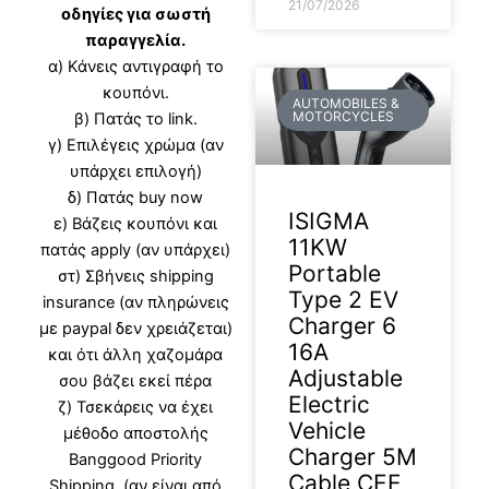
21/07/2026
οδηγίες για σωστή
παραγγελία.
α) Κάνεις αντιγραφή το
κουπόνι.
AUTOMOBILES &
MOTORCYCLES
β) Πατάς το link.
γ) Επιλέγεις χρώμα (αν
υπάρχει επιλογή)
δ) Πατάς buy now
ISIGMA
ε) Βάζεις κουπόνι και
11KW
πατάς apply (αν υπάρχει)
Portable
στ) Σβήνεις shipping
Type 2 EV
insurance (αν πληρώνεις
Charger 6
με paypal δεν χρειάζεται)
16A
και ότι άλλη χαζομάρα
Adjustable
σου βάζει εκεί πέρα
Electric
ζ) Τσεκάρεις να έχει
Vehicle
μέθοδο αποστολής
Charger 5M
Banggood Priority
Cable CEE
Shipping. (αν είναι από