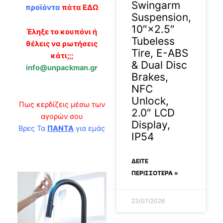
Swingarm
προϊόντα
πάτα ΕΔΩ
Suspension,
10″×2.5″
Έληξε το κουπόνι ή
Tubeless
θέλεις να ρωτήσεις
Tire, E-ABS
κάτι;;;
& Dual Disc
info@unpackman.gr
Brakes,
NFC
Unlock,
Πως κερδίζεις μέσω των
2.0″ LCD
αγορών σου
Display,
Βρες Τα
ΠΑΝΤΑ
για εμάς
IP54
ΔΕΊΤΕ
ΠΕΡΙΣΣΟΤΕΡΑ »
23/07/2026