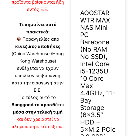
προϊόντα βρίσκονται ήδη
εντός Ε.Ε.
AOOSTAR
WTR MAX
Τι σημαίνει αυτό
NAS Mini
πρακτικά:
PC
Παραγγελίες από
Barebone
κινέζικες αποθήκες
(No RAM
(China Warehouse /Hong
No SSD),
Kong Warehouse)
Intel Core
ενδέχεται να έχουν
i5-1235U
επιπλέον επιβάρυνση
10 Core
κατά την εισαγωγή στην
Max
Ε.Ε.
4.4GHz, 11-
Το τέλος αυτό το
Bay
Banggood το προσθέτει
Storage
μέσα στην τελική τιμή
(6×3.5″
και δεν χρειαστεί να
HDD +
πληρώσουμε κάτι έξτρα.
5×M.2 PCIe