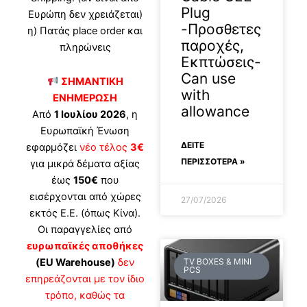
Plug
Ευρώπη δεν χρειάζεται)
-Προσθετες
η) Πατάς place order και
παροχές,
πληρώνεις
Εκπτώσεις-
Can use
ΣΗΜΑΝΤΙΚΗ
with
ΕΝΗΜΕΡΩΣΗ
allowance
Από
1 Ιουλίου 2026
, η
Ευρωπαϊκή Ένωση
ΔΕΊΤΕ
εφαρμόζει
νέο τέλος
3€
ΠΕΡΙΣΣΟΤΕΡΑ »
για μικρά δέματα αξίας
έως
150€
που
εισέρχονται από χώρες
27/07/2026
εκτός Ε.Ε. (όπως Κίνα).
Οι παραγγελίες από
ευρωπαϊκές αποθήκες
(EU Warehouse)
δεν
TV BOXES & MINI
PCS
επηρεάζονται με τον ίδιο
τρόπο, καθώς τα