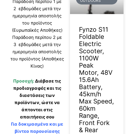
OUTDOORS
Παράδοση περίπου 1 με
2 εβδομάδες μετά την
ημερομηνία αποστολής
του προϊόντος
Fynzo S11
(Ευρωπαϊκές Αποθήκες)
Foldable
Παράδοση περίπου 2 με
Electric
3 εβδομάδες μετά την
Scooter,
ημερομηνία αποστολής
1100W
του προϊόντος (Αποθήκες
Peak
Κίνας)
Motor, 48V
15.6Ah
Προσοχή:
Διάβασε τις
Battery,
προδιαγραφές και τις
45km/h
διαστάσεις των
Max Speed,
προϊόντων, ώστε να
60km
άπτονται στις
Range,
απαιτήσεις σου
Front Fork
Για δοκιμασμένα και με
& Rear
βίντεο παρουσίασης