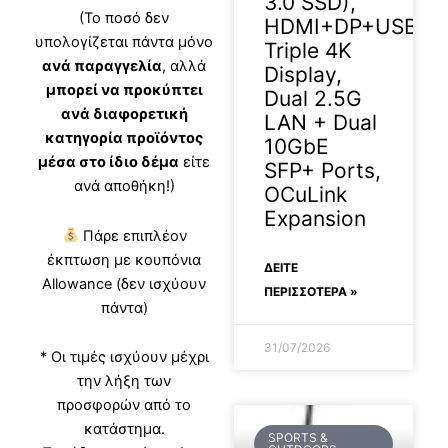
3.0 SSD),
(Το ποσό δεν
HDMI+DP+USB4
υπολογίζεται πάντα μόνο
Triple 4K
ανά παραγγελία
, αλλά
Display,
μπορεί να προκύπτει
Dual 2.5G
ανά διαφορετική
LAN + Dual
κατηγορία προϊόντος
10GbE
μέσα στο ίδιο δέμα
είτε
SFP+ Ports,
ανά αποθήκη!)
OCuLink
Expansion
Πάρε επιπλέον
έκπτωση με κουπόνια
ΔΕΊΤΕ
Allowance (δεν ισχύουν
ΠΕΡΙΣΣΟΤΕΡΑ »
πάντα)
31/07/2026
* Οι τιμές ισχύουν μέχρι
την λήξη των
προσφορών από το
κατάστημα.
SPORTS &