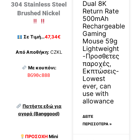
Dual 8K
304 Stainless Steel
Return Rate
Brushed Nickel
500mAh
Rechargeable
Gaming
Σε
Τιμή…
47,34€
Mouse 59g
Lightweight
Από Αποθήκη:
CZKL
-Προσθετες
παροχές,
Με κουπόνι:
Εκπτώσεις-
BG90c888
Lowest
ever, can
use with
allowance
Πατήστε εδώ για
αγορά (Banggood)
ΔΕΊΤΕ
ΠΕΡΙΣΣΟΤΕΡΑ »
ΠΡΟΣΟΧΗ
Mini