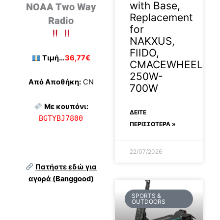
with Base,
NOAA Two Way
Replacement
Radio
for
NAKXUS,
FIIDO,
Τιμή…
36,77€
CMACEWHEEL
250W-
Από Αποθήκη:
CN
700W
Με κουπόνι:
ΔΕΊΤΕ
BGTYBJ7800
ΠΕΡΙΣΣΟΤΕΡΑ »
22/07/2026
Πατήστε εδώ για
αγορά (Banggood)
SPORTS &
OUTDOORS