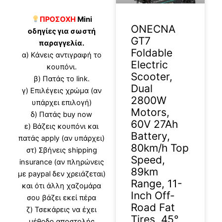
ΠΡΟΣΟΧΗ
Mini
ONECNA
οδηγίες για σωστή
GT7
παραγγελία.
Foldable
α) Κάνεις αντιγραφή το
Electric
κουπόνι.
Scooter,
β) Πατάς το link.
Dual
γ) Επιλέγεις χρώμα (αν
2800W
υπάρχει επιλογή)
Motors,
δ) Πατάς buy now
60V 27Ah
ε) Βάζεις κουπόνι και
Battery,
πατάς apply (αν υπάρχει)
80km/h Top
στ) Σβήνεις shipping
Speed,
insurance (αν πληρώνεις
89km
με paypal δεν χρειάζεται)
Range, 11-
και ότι άλλη χαζομάρα
Inch Off-
σου βάζει εκεί πέρα
Road Fat
ζ) Τσεκάρεις να έχει
Tires, 45°
μέθοδο αποστολής