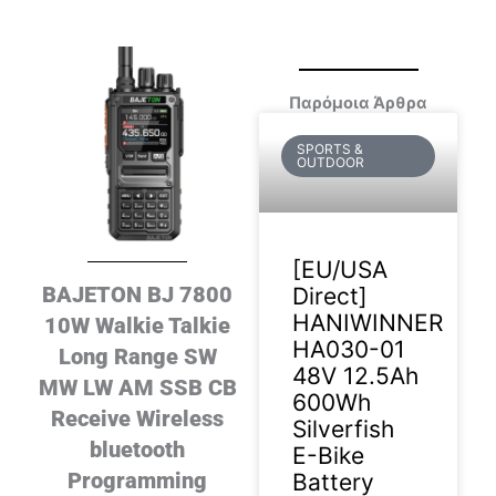
Παρόμοια Άρθρα
SPORTS &
OUTDOOR
[EU/USA
BAJETON BJ 7800
Direct]
HANIWINNER
10W Walkie Talkie
HA030-01
Long Range SW
48V 12.5Ah
MW LW AM SSB CB
600Wh
Receive Wireless
Silverfish
bluetooth
E-Bike
Programming
Battery