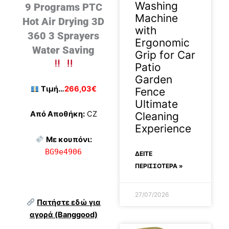
Washing
9 Programs PTC
Machine
Hot Air Drying 3D
with
360 3 Sprayers
Ergonomic
Water Saving
Grip for Car
Patio
Garden
Τιμή…
266,03€
Fence
Ultimate
Από Αποθήκη:
CZ
Cleaning
Experience
Με κουπόνι:
BG9e4906
ΔΕΊΤΕ
ΠΕΡΙΣΣΟΤΕΡΑ »
27/07/2026
Πατήστε εδώ για
αγορά (Banggood)