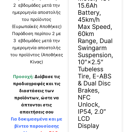
15.6Ah
2 εβδομάδες μετά την
Battery,
ημερομηνία αποστολής
45km/h
του προϊόντος
Max Speed,
(Ευρωπαϊκές Αποθήκες)
60km
Παράδοση περίπου 2 με
Range, Dual
3 εβδομάδες μετά την
Swingarm
ημερομηνία αποστολής
Suspension,
του προϊόντος (Αποθήκες
10″×2.5″
Κίνας)
Tubeless
Tire, E-ABS
Προσοχή:
Διάβασε τις
& Dual Disc
προδιαγραφές και τις
Brakes,
διαστάσεις των
NFC
προϊόντων, ώστε να
Unlock,
άπτονται στις
IP54, 2.0″
απαιτήσεις σου
LCD
Για δοκιμασμένα και με
Display
βίντεο παρουσίασης