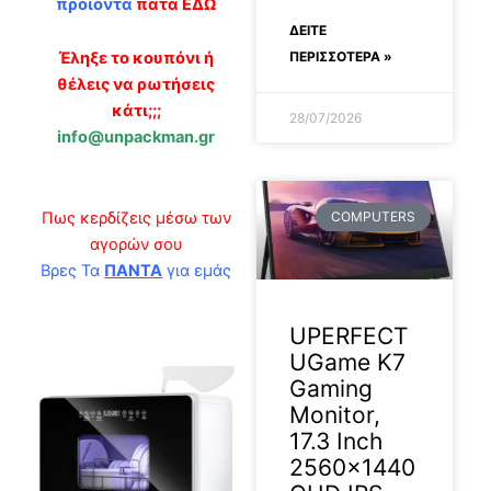
προϊόντα
πάτα ΕΔΩ
ΔΕΊΤΕ
ΠΕΡΙΣΣΟΤΕΡΑ »
Έληξε το κουπόνι ή
θέλεις να ρωτήσεις
κάτι;;;
28/07/2026
info@unpackman.gr
Πως κερδίζεις μέσω των
COMPUTERS
αγορών σου
Βρες Τα
ΠΑΝΤΑ
για εμάς
UPERFECT
UGame K7
Gaming
Monitor,
17.3 Inch
2560×1440