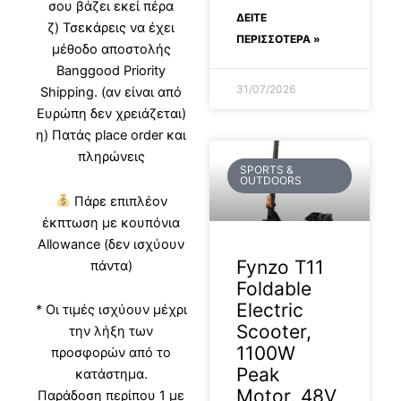
σου βάζει εκεί πέρα
ΔΕΊΤΕ
ζ) Τσεκάρεις να έχει
ΠΕΡΙΣΣΟΤΕΡΑ »
μέθοδο αποστολής
Banggood Priority
31/07/2026
Shipping. (αν είναι από
Ευρώπη δεν χρειάζεται)
η) Πατάς place order και
πληρώνεις
SPORTS &
OUTDOORS
Πάρε επιπλέον
έκπτωση με κουπόνια
Allowance (δεν ισχύουν
Fynzo T11
πάντα)
Foldable
Electric
* Οι τιμές ισχύουν μέχρι
Scooter,
την λήξη των
1100W
προσφορών από το
Peak
κατάστημα.
Motor, 48V
Παράδοση περίπου 1 με