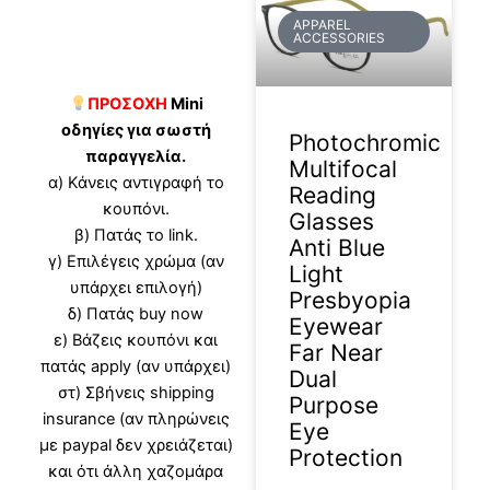
APPAREL
ACCESSORIES
ΠΡΟΣΟΧΗ
Mini
οδηγίες για σωστή
Photochromic
παραγγελία.
Multifocal
α) Κάνεις αντιγραφή το
Reading
κουπόνι.
Glasses
β) Πατάς το link.
Anti Blue
γ) Επιλέγεις χρώμα (αν
Light
υπάρχει επιλογή)
Presbyopia
δ) Πατάς buy now
Eyewear
ε) Βάζεις κουπόνι και
Far Near
πατάς apply (αν υπάρχει)
Dual
στ) Σβήνεις shipping
Purpose
insurance (αν πληρώνεις
Eye
με paypal δεν χρειάζεται)
Protection
και ότι άλλη χαζομάρα