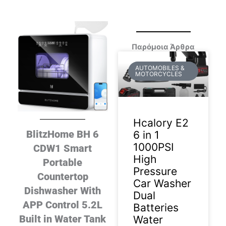
Παρόμοια Άρθρα
AUTOMOBILES &
MOTORCYCLES
Hcalory E2
BlitzHome BH 6
6 in 1
1000PSI
CDW1 Smart
High
Portable
Pressure
Countertop
Car Washer
Dishwasher With
Dual
APP Control 5.2L
Batteries
Built in Water Tank
Water