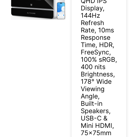
QHD IPS
Display,
144Hz
Refresh
Rate, 10ms
Response
Time, HDR,
FreeSync,
100% sRGB,
400 nits
Brightness,
178° Wide
Viewing
Angle,
Built-in
Speakers,
USB-C &
Mini HDMI,
75×75mm