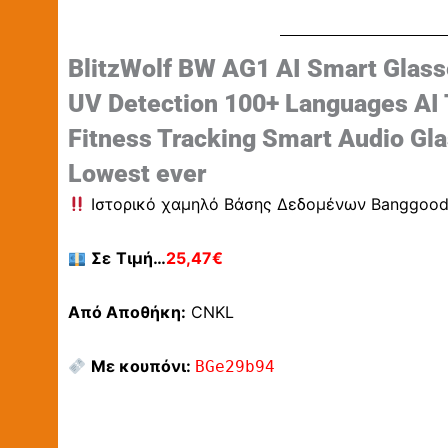
BlitzWolf BW AG1 AI Smart Glass
UV Detection 100+ Languages AI T
Fitness Tracking Smart Audio G
Lowest ever
Ιστορικό χαμηλό Βάσης Δεδομένων Banggoo
Σε
Τιμή…
25,47€
Από Αποθήκη:
CNKL
Με κουπόνι:
BGe29b94