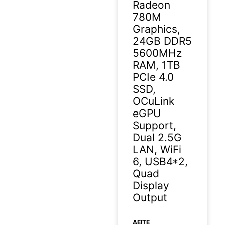
Radeon
780M
Graphics,
24GB DDR5
5600MHz
RAM, 1TB
PCIe 4.0
SSD,
OCuLink
eGPU
Support,
Dual 2.5G
LAN, WiFi
6, USB4*2,
Quad
Display
Output
ΔΕΊΤΕ