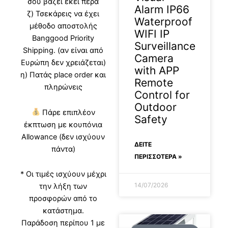
σου βάζει εκεί πέρα
Alarm IP66
ζ) Τσεκάρεις να έχει
Waterproof
μέθοδο αποστολής
WIFI IP
Banggood Priority
Surveillance
Shipping. (αν είναι από
Camera
Ευρώπη δεν χρειάζεται)
with APP
η) Πατάς place order και
Remote
πληρώνεις
Control for
Outdoor
Πάρε επιπλέον
Safety
έκπτωση με κουπόνια
Allowance (δεν ισχύουν
ΔΕΊΤΕ
πάντα)
ΠΕΡΙΣΣΟΤΕΡΑ »
* Οι τιμές ισχύουν μέχρι
14/07/2026
την λήξη των
προσφορών από το
κατάστημα.
Παράδοση περίπου 1 με