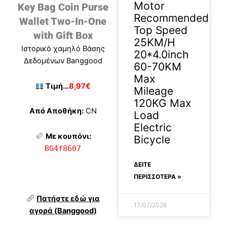
Motor
Key Bag Coin Purse
Recommended
Wallet Two-In-One
Top Speed
with Gift Box
25KM/H
Ιστορικό χαμηλό Βάσης
20*4.0inch
Δεδομένων Banggood
60-70KM
Max
Τιμή…
8,97€
Mileage
120KG Max
Από Αποθήκη:
CN
Load
Electric
Με κουπόνι:
Bicycle
BG4f8607
ΔΕΊΤΕ
ΠΕΡΙΣΣΟΤΕΡΑ »
Πατήστε εδώ για
17/07/2026
αγορά (Banggood)