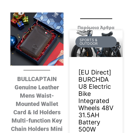
Παρόμοια Άρθρα
SPORTS &
OUTDOOR
[EU Direct]
BULLCAPTAIN
BURCHDA
U8 Electric
Genuine Leather
Bike
Mens Waist-
Integrated
Mounted Wallet
Wheels 48V
Card & Id Holders
31.5AH
Multi-function Key
Battery
Chain Holders Mini
500W