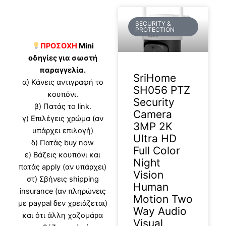
SECURITY &
PROTECTION
ΠΡΟΣΟΧΗ
Mini
οδηγίες για σωστή
παραγγελία.
SriHome
α) Κάνεις αντιγραφή το
SH056 PTZ
κουπόνι.
Security
β) Πατάς το link.
Camera
γ) Επιλέγεις χρώμα (αν
3MP 2K
υπάρχει επιλογή)
Ultra HD
δ) Πατάς buy now
Full Color
ε) Βάζεις κουπόνι και
Night
πατάς apply (αν υπάρχει)
Vision
στ) Σβήνεις shipping
Human
insurance (αν πληρώνεις
Motion Two
με paypal δεν χρειάζεται)
Way Audio
και ότι άλλη χαζομάρα
Visual