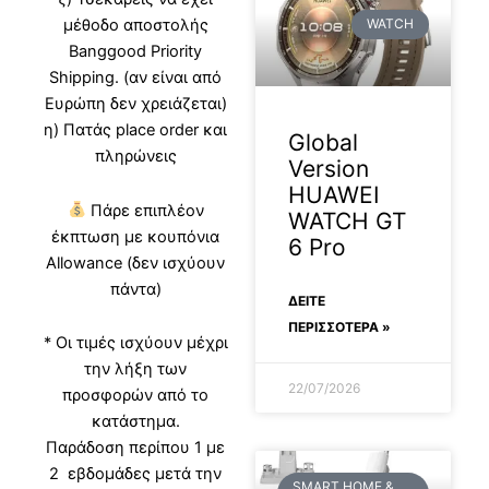
μέθοδο αποστολής
WATCH
Banggood Priority
Shipping. (αν είναι από
Ευρώπη δεν χρειάζεται)
η) Πατάς place order και
Global
πληρώνεις
Version
HUAWEI
Πάρε επιπλέον
WATCH GT
έκπτωση με κουπόνια
6 Pro
Allowance (δεν ισχύουν
πάντα)
ΔΕΊΤΕ
ΠΕΡΙΣΣΟΤΕΡΑ »
* Οι τιμές ισχύουν μέχρι
την λήξη των
22/07/2026
προσφορών από το
κατάστημα.
Παράδοση περίπου 1 με
2 εβδομάδες μετά την
SMART HOME &