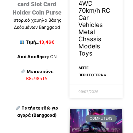
4WD
card Slot Card
70km/h RC
Holder Coin Purse
Car
Ιστορικό χαμηλό Βάσης
Vehicles
Δεδομένων Banggood
Metal
Chassis
Τιμή…
13,46€
Models
Toys
Από Αποθήκη:
CN
ΔΕΊΤΕ
Με κουπόνι:
ΠΕΡΙΣΣΟΤΕΡΑ »
BGc985f5
09/07/2026
Πατήστε εδώ για
αγορά (Banggood)
COMPUTERS