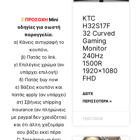
KTC
ΠΡΟΣΟΧΗ
Mini
H32S17F
οδηγίες για σωστή
32 Curved
παραγγελία.
Gaming
α) Κάνεις αντιγραφή το
Monitor
κουπόνι.
240Hz
β) Πατάς το link.
1500R
γ) Επιλέγεις χρώμα (αν
1920×1080
υπάρχει επιλογή)
FHD
δ) Πατάς buy now
ε) Βάζεις κουπόνι και
ΔΕΊΤΕ
πατάς apply (αν υπάρχει)
ΠΕΡΙΣΣΟΤΕΡΑ »
στ) Σβήνεις shipping
insurance (αν πληρώνεις
με paypal δεν χρειάζεται)
15/07/2026
και ότι άλλη χαζομάρα
σου βάζει εκεί πέρα
ζ) Τσεκάρεις να έχει