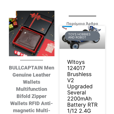
Παρόμοια Άρθρα
TOYS HOBBIES
AND ROBOT
Wltoys
BULLCAPTAIN Men
124017
Brushless
Genuine Leather
V2
Wallets
Upgraded
Multifunction
Several
Bifold Zipper
2200mAh
Wallets RFID Anti-
Battery RTR
magnetic Multi-
1/12 2.4G