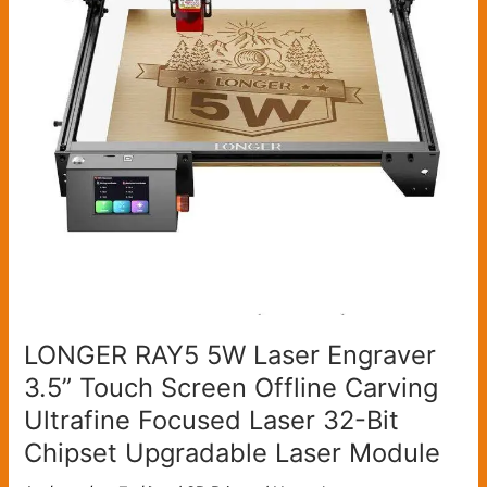
3.5”
Touch
Screen
Offline
Carving
Ultrafine
Focused
Laser
32-
Bit
Chipset
Upgradable
Laser
LONGER RAY5 5W Laser Engraver
Module
3.5” Touch Screen Offline Carving
Ultrafine Focused Laser 32-Bit
Chipset Upgradable Laser Module