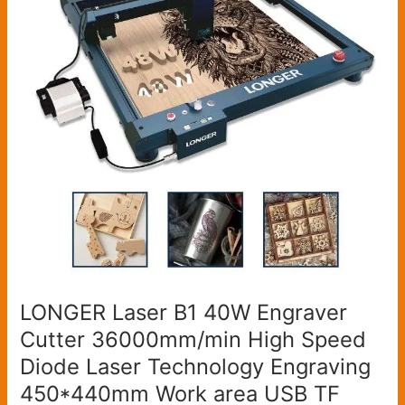
Engraver
Cutter
36000mm/min
High
Speed
Diode
Laser
Technology
Engraving
450*440mm
Work
area
USB
TF
LONGER Laser B1 40W Engraver
Wifi
Cutter 36000mm/min High Speed
APP
(Version:
Diode Laser Technology Engraving
Laser
450*440mm Work area USB TF
B1