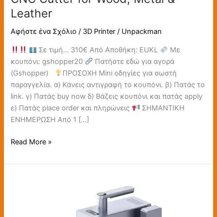
Leather
Αφήστε ένα Σχόλιο
/
3D Printer
/
Unpackman
Σε τιμή… 310€ Από Αποθήκη: EUKL
Με
κουπόνι: gshopper20
Πατήστε εδώ για αγορά
(Gshopper)
ΠΡΟΣΟΧΗ Mini οδηγίες για σωστή
παραγγελία. α) Κάνεις αντιγραφή το κουπόνι. β) Πατάς το
link. γ) Πατάς buy now δ) Βάζεις κουπόνι και πατάς apply
ε) Πατάς place order και πληρώνεις
ΣΗΜΑΝΤΙΚΗ
ΕΝΗΜΕΡΩΣΗ Από 1 […]
Read More »
Longer
Nano
Pro
12W