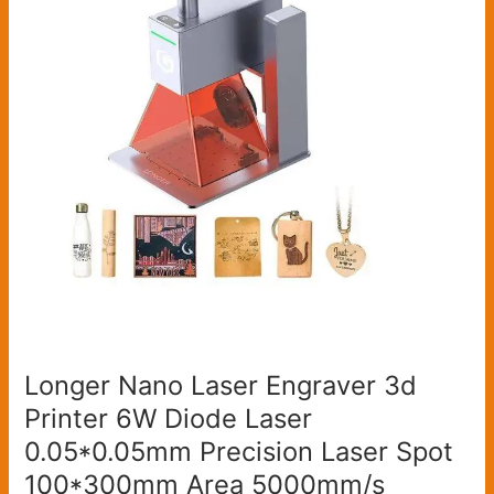
3d
Printer
6W
Diode
Laser
0.05*0.05mm
Precision
Laser
Spot
100*300mm
Area
5000mm/s
Speed
with
Longer Nano Laser Engraver 3d
Goggles
Printer 6W Diode Laser
0.05*0.05mm Precision Laser Spot
100*300mm Area 5000mm/s