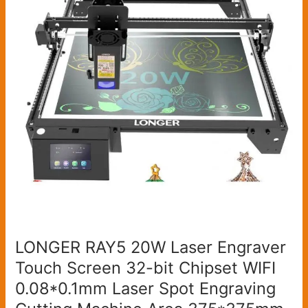
Laser
Engraver
Touch
Screen
32-
bit
Chipset
WIFI
0.08*0.1mm
Laser
Spot
Engraving
Cutting
Machine
Area
LONGER RAY5 20W Laser Engraver
375*375mm
Touch Screen 32-bit Chipset WIFI
0.08*0.1mm Laser Spot Engraving