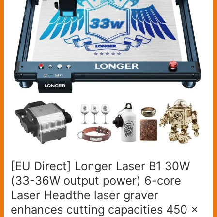
B1
30W
(33-
36W
output
power)
6-
core
Laser
Headthe
laser
graver
enhances
cutting
[EU Direct] Longer Laser B1 30W
capacities
(33-36W output power) 6-core
450
x
Laser Headthe laser graver
440mm
enhances cutting capacities 450 x
Engraving