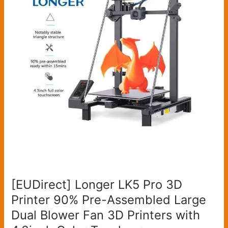
Pro
3D
Printer
90%
Pre-
Assembled
Large
Dual
Blower
Fan
3D
Printers
with
4.3inch
Color
[EUDirect] Longer LK5 Pro 3D
Touchscreen
Printer 90% Pre-Assembled Large
300*300*400mm
Dual Blower Fan 3D Printers with