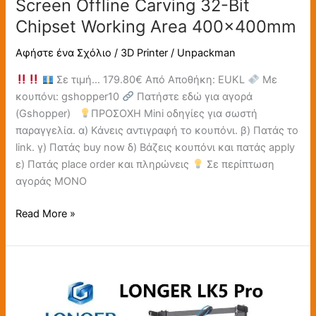
Screen Offline Carving 32-Bit
Chipset Working Area 400x400mm
Αφήστε ένα Σχόλιο
/
3D Printer
/
Unpackman
Σε τιμή… 179.80€ Από Αποθήκη: EUKL
Με
κουπόνι: gshopper10
Πατήστε εδώ για αγορά
(Gshopper)
ΠΡΟΣΟΧΗ Mini οδηγίες για σωστή
παραγγελία. α) Κάνεις αντιγραφή το κουπόνι. β) Πατάς το
link. γ) Πατάς buy now δ) Βάζεις κουπόνι και πατάς apply
ε) Πατάς place order και πληρώνεις
Σε περίπτωση
αγοράς ΜΟΝΟ
Read More »
[EUDirect]
Longer
LK5