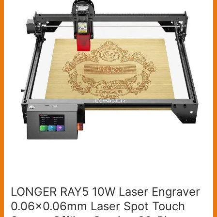
10W
Laser
Engraver
0.06×0.06mm
Laser
Spot
Touch
Screen
Offline
Carving
32-
Bit
Chipset
Working
Area
400x400mm
LONGER RAY5 10W Laser Engraver
0.06×0.06mm Laser Spot Touch