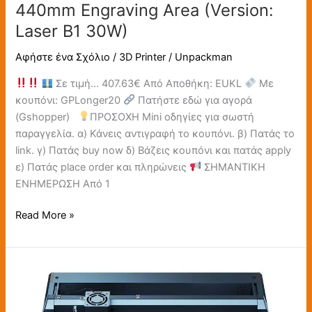
440mm Engraving Area (Version:
Area
Laser B1 30W)
(Version:
Laser
Αφήστε ένα Σχόλιο
/
3D Printer
/
Unpackman
B1
30W)
Σε τιμή… 407.63€ Από Αποθήκη: EUKL
Με
κουπόνι: GPLonger20
Πατήστε εδώ για αγορά
(Gshopper)
ΠΡΟΣΟΧΗ Mini οδηγίες για σωστή
παραγγελία. α) Κάνεις αντιγραφή το κουπόνι. β) Πατάς το
link. γ) Πατάς buy now δ) Βάζεις κουπόνι και πατάς apply
ε) Πατάς place order και πληρώνεις
ΣΗΜΑΝΤΙΚΗ
ΕΝΗΜΕΡΩΣΗ Από 1
Read More »
Longer
B1
20W