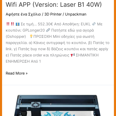
Wifi APP (Version: Laser B1 40W)
40W)
Αφήστε ένα Σχόλιο
/
3D Printer
/
Unpackman
Σε τιμή… 552.30€ Από Αποθήκη: EUKL
Με
κουπόνι: GPLonger20
Πατήστε εδώ για αγορά
(Gshopper)
ΠΡΟΣΟΧΗ Mini οδηγίες για σωστή
παραγγελία. α) Κάνεις αντιγραφή το κουπόνι. β) Πατάς το
link. γ) Πατάς buy now δ) Βάζεις κουπόνι και πατάς apply
ε) Πατάς place order και πληρώνεις
ΣΗΜΑΝΤΙΚΗ
ΕΝΗΜΕΡΩΣΗ Από 1
Read More »
[EU
Direct]
Longer
Laser