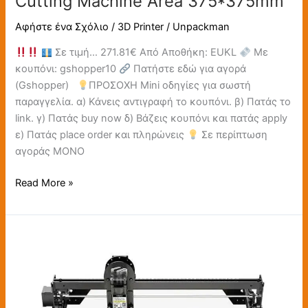
Cutting Machine Area 375*375mm
Αφήστε ένα Σχόλιο
/
3D Printer
/
Unpackman
Σε τιμή… 271.81€ Από Αποθήκη: EUKL
Με
κουπόνι: gshopper10
Πατήστε εδώ για αγορά
(Gshopper)
ΠΡΟΣΟΧΗ Mini οδηγίες για σωστή
παραγγελία. α) Κάνεις αντιγραφή το κουπόνι. β) Πατάς το
link. γ) Πατάς buy now δ) Βάζεις κουπόνι και πατάς apply
ε) Πατάς place order και πληρώνεις
Σε περίπτωση
αγοράς ΜΟΝΟ
Read More »
LONGER
RAY5
5W
Laser
Engraver