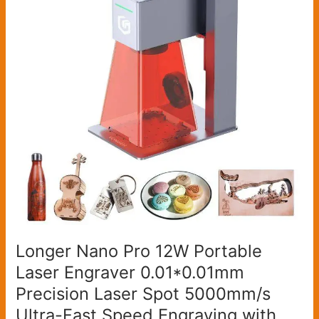
Portable
Laser
Engraver
0.01*0.01mm
Precision
Laser
Spot
5000mm/s
Ultra-
Fast
Speed
Engraving
with
Field
Longer Nano Pro 12W Portable
Lens
Laser Engraver 0.01*0.01mm
Precision Laser Spot 5000mm/s
Ultra-Fast Speed Engraving with