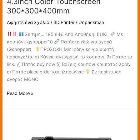
4.3inch Color Touchscreen
300*300*400mm
Αφήστε ένα Σχόλιο
/
3D Printer
/
Unpackman
Σε τιμή… 195.84€ Από Αποθήκη: EUKL
Με
κουπόνι: gshopper10
Πατήστε εδώ για αγορά
(Gshopper)
ΠΡΟΣΟΧΗ Mini οδηγίες για σωστή
παραγγελία. α) Κάνεις αντιγραφή το κουπόνι. β) Πατάς το
link. γ) Πατάς buy now δ) Βάζεις κουπόνι και πατάς apply
ε) Πατάς place order και πληρώνεις
Σε περίπτωση
αγοράς ΜΟΝΟ
Read More »
LONGER
RAY5
20W