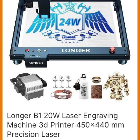
Laser
Engraving
Machine
3d
Printer
450×440
mm
Precision
Laser
Spot,36,000mm/min
High
Speed
Diode
Laser
Technology
Longer B1 20W Laser Engraving
(Version:
Machine 3d Printer 450×440 mm
Laser
B1
Precision Laser
20W)