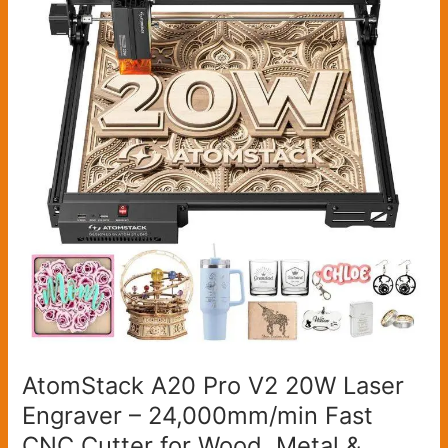
Pro
V2
20W
Laser
Engraver
–
24,000mm/min
Fast
CNC
Cutter
for
Wood,
Metal
&
Leather
AtomStack A20 Pro V2 20W Laser
Engraver – 24,000mm/min Fast
CNC Cutter for Wood, Metal &