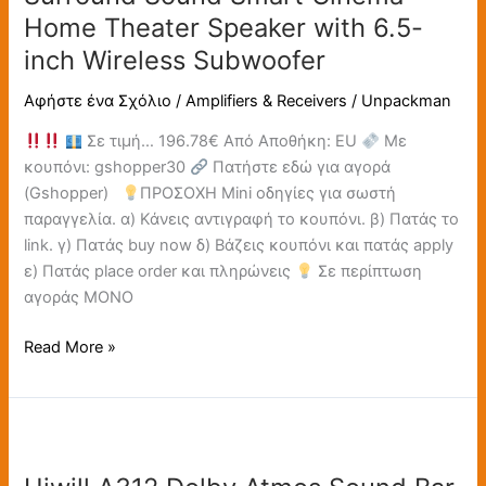
Surround
Home Theater Speaker with 6.5-
Sound
inch Wireless Subwoofer
System
with
Αφήστε ένα Σχόλιο
/
Amplifiers & Receivers
/
Unpackman
9
Σε τιμή… 196.78€ Από Αποθήκη: EU
Με
Drivers
κουπόνι: gshopper30
Πατήστε εδώ για αγορά
HarmonicX
(Gshopper)
ΠΡΟΣΟΧΗ Mini οδηγίες για σωστή
Sound
παραγγελία. α) Κάνεις αντιγραφή το κουπόνι. β) Πατάς το
Processing
link. γ) Πατάς buy now δ) Βάζεις κουπόνι και πατάς apply
3D
ε) Πατάς place order και πληρώνεις
Σε περίπτωση
Surround
αγοράς ΜΟΝΟ
Sound
Smart
Read More »
Cinema
Home
Theater
Hiwill
Speaker
A312
with
Dolby