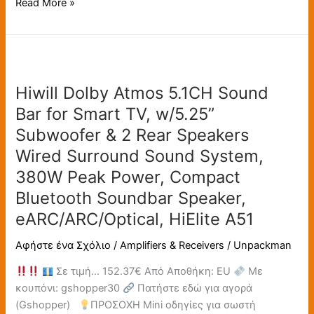
Read More »
Front
Surround
Speakers,
Hiwill
Home
Dolby
Theatre
Hiwill Dolby Atmos 5.1CH Sound
Atmos
3D
5.1CH
Bar for Smart TV, w/5.25”
Surround
Sound
Sound
Subwoofer & 2 Rear Speakers
Bar
System
Wired Surround Sound System,
for
for
380W Peak Power, Compact
Smart
TV
TV,
Bluetooth Soundbar Speaker,
Speaker,
w/5.25”
eARC/OTP/AUX
eARC/ARC/Optical, HiElite A51
Subwoofer
&
Αφήστε ένα Σχόλιο
/
Amplifiers & Receivers
/
Unpackman
2
Σε τιμή… 152.37€ Από Αποθήκη: EU
Με
Rear
κουπόνι: gshopper30
Πατήστε εδώ για αγορά
Speakers
(Gshopper)
ΠΡΟΣΟΧΗ Mini οδηγίες για σωστή
Wired