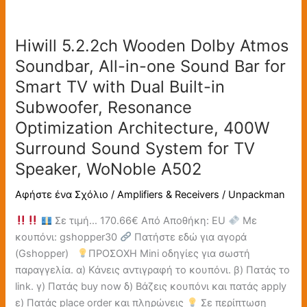
Hiwill
5.2.2ch
Hiwill 5.2.2ch Wooden Dolby Atmos
Wooden
Dolby
Soundbar, All-in-one Sound Bar for
Atmos
Smart TV with Dual Built-in
Soundbar,
Subwoofer, Resonance
All-
Optimization Architecture, 400W
in-
one
Surround Sound System for TV
Sound
Speaker, WoNoble A502
Bar
for
Αφήστε ένα Σχόλιο
/
Amplifiers & Receivers
/
Unpackman
Smart
Σε τιμή… 170.66€ Από Αποθήκη: EU
Με
TV
κουπόνι: gshopper30
Πατήστε εδώ για αγορά
with
(Gshopper)
ΠΡΟΣΟΧΗ Mini οδηγίες για σωστή
Dual
παραγγελία. α) Κάνεις αντιγραφή το κουπόνι. β) Πατάς το
Built-
link. γ) Πατάς buy now δ) Βάζεις κουπόνι και πατάς apply
in
ε) Πατάς place order και πληρώνεις
Σε περίπτωση