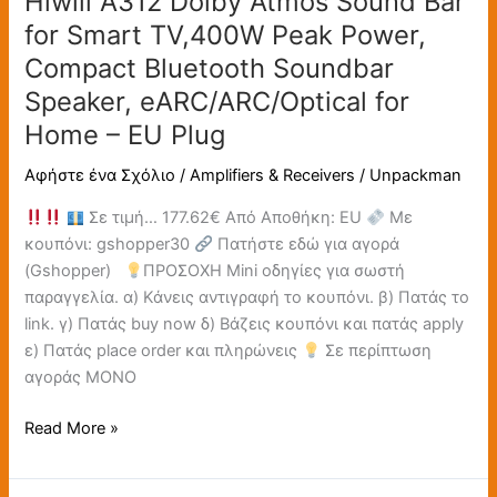
Hiwill A312 Dolby Atmos Sound Bar
6.5-
Atmos
for Smart TV,400W Peak Power,
inch
Sound
Wireless
Compact Bluetooth Soundbar
Bar
Subwoofer
Speaker, eARC/ARC/Optical for
for
Home – EU Plug
Smart
TV,400W
Αφήστε ένα Σχόλιο
/
Amplifiers & Receivers
/
Unpackman
Peak
Power,
Σε τιμή… 177.62€ Από Αποθήκη: EU
Με
Compact
κουπόνι: gshopper30
Πατήστε εδώ για αγορά
Bluetooth
(Gshopper)
ΠΡΟΣΟΧΗ Mini οδηγίες για σωστή
Soundbar
παραγγελία. α) Κάνεις αντιγραφή το κουπόνι. β) Πατάς το
Speaker,
link. γ) Πατάς buy now δ) Βάζεις κουπόνι και πατάς apply
eARC/ARC/Optical
ε) Πατάς place order και πληρώνεις
Σε περίπτωση
for
αγοράς ΜΟΝΟ
Home
–
Read More »
EU
Plug