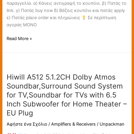
παραγγελία. α) Κάνεις αντιγραφή το κουπόνι. β) Πατάς το
Surround
link. γ) Πατάς buy now δ) Βάζεις κουπόνι και πατάς apply
Sound
ε) Πατάς place order και πληρώνεις
Σε περίπτωση
System,
αγοράς ΜΟΝΟ
380W
Peak
Read More »
Power,
Compact
Bluetooth
Hiwill
Soundbar
A512
Speaker,
Hiwill A512 5.1.2CH Dolby Atmos
5.1.2CH
eARC/ARC/Optical,
Dolby
Soundbar,Surround Sound System
HiElite
Atmos
A51
for TV,Soundbar for TVs with 6.5
Soundbar,Surround
Inch Subwoofer for Home Theater –
Sound
EU Plug
System
for
Αφήστε ένα Σχόλιο
/
Amplifiers & Receivers
/
Unpackman
TV,Soundbar