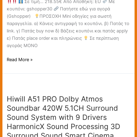
for
Σε τιμή… 218.55€ Από Αποθήκη: EU
Με
TVs
κουπόνι: gshopper30
Πατήστε εδώ για αγορά
with
(Gshopper)
ΠΡΟΣΟΧΗ Mini οδηγίες για σωστή
6.5
παραγγελία. α) Κάνεις αντιγραφή το κουπόνι. β) Πατάς το
Inch
link. γ) Πατάς buy now δ) Βάζεις κουπόνι και πατάς apply
Subwoofer
ε) Πατάς place order και πληρώνεις
Σε περίπτωση
for
αγοράς ΜΟΝΟ
Home
Theater
Read More »
–
EU
Plug
Hiwill
A51
Hiwill A51 PRO Dolby Atmos
PRO
Dolby
Soundbar 420W 5.1CH Surround
Atmos
Sound System with 9 Drivers
Soundbar
HarmonicX Sound Processing 3D
420W
Surround Sound Smart Cinema
5.1CH