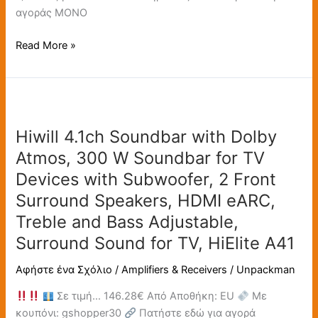
Subwoofer,
αγοράς ΜΟΝΟ
Resonance
Optimization
Read More »
Architecture,
400W
Surround
Hiwill
Sound
4.1ch
System
Hiwill 4.1ch Soundbar with Dolby
Soundbar
for
with
Atmos, 300 W Soundbar for TV
TV
Dolby
Speaker,
Devices with Subwoofer, 2 Front
Atmos,
WoNoble
Surround Speakers, HDMI eARC,
300
A502
Treble and Bass Adjustable,
W
Soundbar
Surround Sound for TV, HiElite A41
for
Αφήστε ένα Σχόλιο
/
Amplifiers & Receivers
/
Unpackman
TV
Devices
Σε τιμή… 146.28€ Από Αποθήκη: EU
Με
with
κουπόνι: gshopper30
Πατήστε εδώ για αγορά