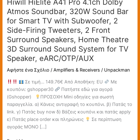
Hiwill HiElite A41 Pro 4.1ch Dolby
A41
Pro
Atmos Soundbar, 320W Sound Bar
4.1ch
for Smart TV with Subwoofer, 2
Dolby
Side-Firing Tweeters, 2 Front
Atmos
Surround Speakers, Home Theatre
Soundbar,
320W
3D Surround Sound System for TV
Sound
Speaker, eARC/OTP/AUX
Bar
for
Αφήστε ένα Σχόλιο
/
Amplifiers & Receivers
/
Unpackman
Smart
Σε τιμή… 149.76€ Από Αποθήκη: EU
Με
TV
κουπόνι: gshopper30
Πατήστε εδώ για αγορά
with
(Gshopper)
ΠΡΟΣΟΧΗ Mini οδηγίες για σωστή
Subwoofer,
παραγγελία. α) Κάνεις αντιγραφή το κουπόνι. β) Πατάς το
2
link. γ) Πατάς buy now δ) Βάζεις κουπόνι και πατάς apply
Side-
ε) Πατάς place order και πληρώνεις
Σε περίπτωση
Firing
αγοράς ΜΟΝΟ […]
Tweeters,
2