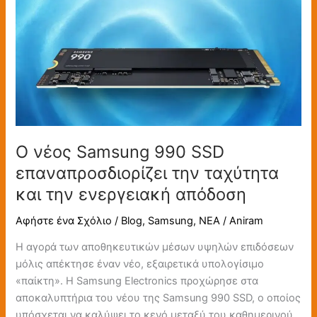
νέος
Samsung
990
SSD
επαναπροσδιορίζει
την
ταχύτητα
και
την
Ο νέος Samsung 990 SSD
ενεργειακή
επαναπροσδιορίζει την ταχύτητα
απόδοση
και την ενεργειακή απόδοση
Αφήστε ένα Σχόλιο
/
Blog
,
Samsung
,
ΝΕΑ
/
Aniram
Η αγορά των αποθηκευτικών μέσων υψηλών επιδόσεων
μόλις απέκτησε έναν νέο, εξαιρετικά υπολογίσιμο
«παίκτη». Η Samsung Electronics προχώρησε στα
αποκαλυπτήρια του νέου της Samsung 990 SSD, ο οποίος
υπόσχεται να καλύψει το κενό μεταξύ του καθημερινού