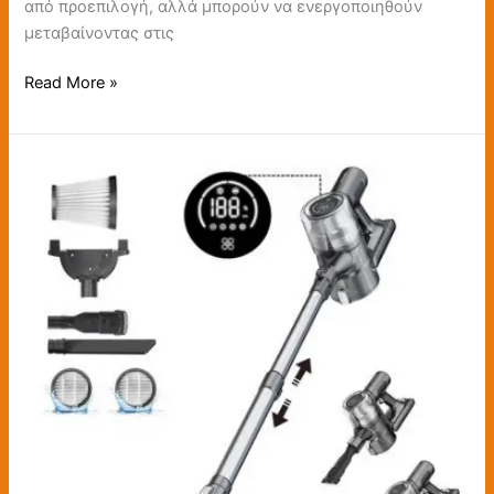
από προεπιλογή, αλλά μπορούν να ενεργοποιηθούν
μεταβαίνοντας στις
Read More »
NEW
Proscenic
P13:
Με
129€
ΚΟΜΠΛΕ
από
Ευρώπη!!!
‘Ισως…
H
Καλύτερη
Ασύρματη
σκούπα