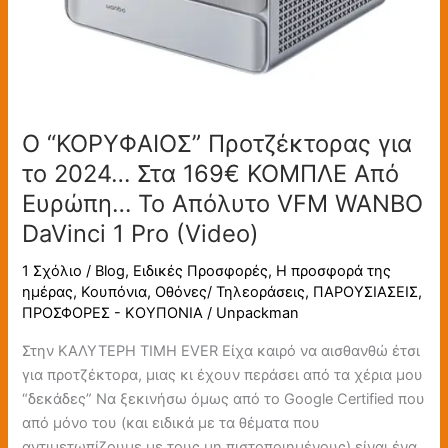
Απόλυτο
VFM
WANBO
DaVinci
1
Ο “ΚΟΡΥΦΑΙΟΣ” Προτζέκτορας για
Pro
(Video)
το 2024… Στα 169€ ΚΟΜΠΛΕ Από
Ευρώπη… Το Απόλυτο VFM WANBO
DaVinci 1 Pro (Video)
1 Σχόλιο
/
Blog
,
Ειδικές Προσφορές
,
Η προσφορά της
ημέρας
,
Κουπόνια
,
Οθόνες/ Τηλεοράσεις
,
ΠΑΡΟΥΣΙΑΣΕΙΣ
,
ΠΡΟΣΦΟΡΕΣ - ΚΟΥΠΟΝΙΑ
/
Unpackman
Στην ΚΑΛΥΤΕΡΗ ΤΙΜΗ EVER Είχα καιρό να αισθανθώ έτσι
για προτζέκτορα, μιας κι έχουν περάσει από τα χέρια μου
“δεκάδες” Να ξεκινήσω όμως από το Google Certified που
από μόνο του (και ειδικά με τα θέματα που
αντιμετωπίζουμε με τους μη πιστοποιημένους) είναι ένα