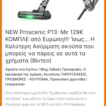
που
μπορείς
να
πάρεις
σε
NEW Proscenic P13: Με 129€
αυτά
ΚΟΜΠΛΕ από Ευρώπη!!! ‘Ισως… H
τα
χρήματα
Καλύτερη Ασύρματη σκούπα που
(Βίντεο)
μπορείς να πάρεις σε αυτά τα
χρήματα (Βίντεο)
Αφήστε ένα Σχόλιο
/
Blog
,
Ειδικές Προσφορές
,
Η
προσφορά της ημέρας
,
Κουπόνια
,
ΠΑΡΟΥΣΙΑΣΕΙΣ
,
ΠΡΟΣΦΟΡΕΣ - ΚΟΥΠΟΝΙΑ
,
Προσωπική φροντίδα
/
Unpackman
Στην Καλύτερη τιμή EVER “Ομάδα που κερδίζει δεν την
αλλάζεις” και μάλλον το ξέρει πολύ καλά αυτό η
Proscenic μιας και το ΝΕΟ μοντέλο P13 διαφέρει