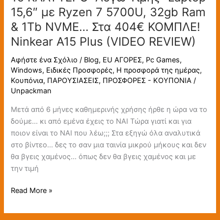
(VIDEO
15,6″ με Ryzen 7 5700U, 32gb Ram
REVIEW)
& 1Tb NVME… Στα 404€ ΚΟΜΠΛΕ!
Ninkear A15 Plus (VIDEO REVIEW)
Αφήστε ένα Σχόλιο
/
Blog
,
EU ΑΓΟΡΕΣ
,
Pc Games
,
Windows
,
Ειδικές Προσφορές
,
Η προσφορά της ημέρας
,
Κουπόνια
,
ΠΑΡΟΥΣΙΑΣΕΙΣ
,
ΠΡΟΣΦΟΡΕΣ - ΚΟΥΠΟΝΙΑ
/
Unpackman
Μετά από 6 μήνες καθημερινής χρήσης ήρθε η ώρα να το
δούμε… κι από εμένα έχεις το ΝΑΙ Τώρα γιατί και για
ποιον είναι το ΝΑΙ που λέω;;; Στα εξηγώ όλα αναλυτικά
στο βίντεο… δες το σαν μια ταινία μικρού μήκους και δεν
θα βγεις χαμένος… όπως δεν θα βγεις χαμένος και με
την τιμή
Read More »