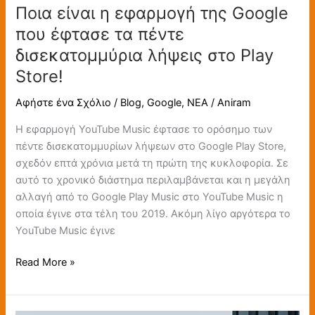
δισεκατομμύρια
Ποια είναι η εφαρμογή της Google
λήψεις
που έφτασε τα πέντε
στο
δισεκατομμύρια λήψεις στο Play
Play
Store!
Store!
Αφήστε ένα Σχόλιο
/
Blog
,
Google
,
ΝΕΑ
/
Aniram
Η εφαρμογή YouTube Music έφτασε το ορόσημο των
πέντε δισεκατομμυρίων λήψεων στο Google Play Store,
σχεδόν επτά χρόνια μετά τη πρώτη της κυκλοφορία. Σε
αυτό το χρονικό διάστημα περιλαμβάνεται και η μεγάλη
αλλαγή από το Google Play Music στο YouTube Music η
οποία έγινε στα τέλη του 2019. Ακόμη λίγο αργότερα το
YouTube Music έγινε
Read More »