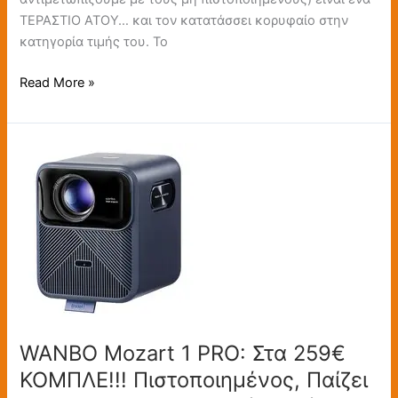
ΤΕΡΑΣΤΙΟ ΑΤΟΥ… και τον κατατάσσει κορυφαίο στην
κατηγορία τιμής του. Το
Read More »
WANBO
Mozart
1
PRO:
Στα
259€
ΚΟΜΠΛΕ!!!
Πιστοποιημένος,
Παίζει
τα
WANBO Mozart 1 PRO: Στα 259€
ΠΑΝΤΑ…
ΚΟΜΠΛΕ!!! Πιστοποιημένος, Παίζει
Με