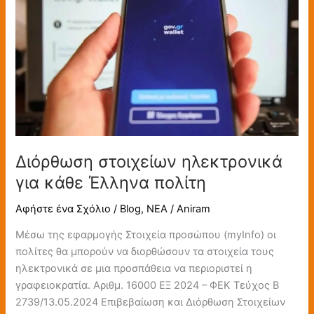
ηλεκτρονικά
για
κάθε
Έλληνα
πολίτη
Διόρθωση στοιχείων ηλεκτρονικά
για κάθε Έλληνα πολίτη
Αφήστε ένα Σχόλιο
/
Blog
,
ΝΕΑ
/
Aniram
Μέσω της εφαρμογής Στοιχεία προσώπου (myInfo) οι
πολίτες θα μπορούν να διορθώσουν τα στοιχεία τους
ηλεκτρονικά σε μια προσπάθεια να περιοριστεί η
γραφειοκρατία. Αριθμ. 16000 ΕΞ 2024 – ΦΕΚ Τεύχος Β
2739/13.05.2024 Επιβεβαίωση και Διόρθωση Στοιχείων