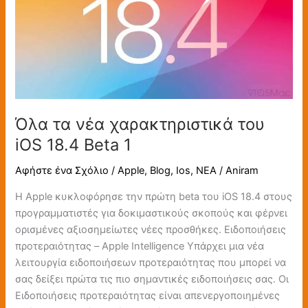
νέα
χαρακτηριστικά
του
iOS
18.4
Beta
1
Όλα τα νέα χαρακτηριστικά του
iOS 18.4 Beta 1
Αφήστε ένα Σχόλιο
/
Apple
,
Blog
,
Ios
,
ΝΕΑ
/
Aniram
Η Apple κυκλοφόρησε την πρώτη beta του iOS 18.4 στους
προγραμματιστές για δοκιμαστικούς σκοπούς και φέρνει
ορισμένες αξιοσημείωτες νέες προσθήκες. Ειδοποιήσεις
προτεραιότητας – Apple Intelligence Υπάρχει μια νέα
λειτουργία ειδοποιήσεων προτεραιότητας που μπορεί να
σας δείξει πρώτα τις πιο σημαντικές ειδοποιήσεις σας. Οι
Ειδοποιήσεις προτεραιότητας είναι απενεργοποιημένες