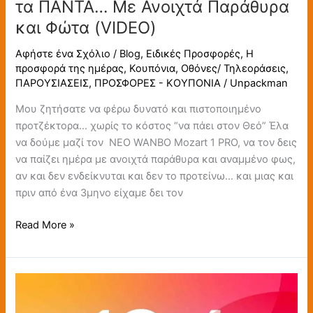
τα ΠΑΝΤΑ… Με Ανοιχτά Παράθυρα
Ανοιχτά
και Φώτα (VIDEO)
Παράθυρα
και
Αφήστε ένα Σχόλιο
/
Blog
,
Ειδικές Προσφορές
,
Η
Φώτα
προσφορά της ημέρας
,
Κουπόνια
,
Οθόνες/ Τηλεοράσεις
,
(VIDEO)
ΠΑΡΟΥΣΙΑΣΕΙΣ
,
ΠΡΟΣΦΟΡΕΣ - ΚΟΥΠΟΝΙΑ
/
Unpackman
Μου ζητήσατε να φέρω δυνατό και πιστοποιημένο
προτζέκτορα… χωρίς το κόστος “να πάει στον Θεό” Έλα
να δούμε μαζί τον ΝΕΟ WANBO Mozart 1 PRO, να τον δεις
να παίζει ημέρα με ανοιχτά παράθυρα και αναμμένο φως,
αν και δεν ενδείκνυται και δεν το προτείνω… και μιας και
πριν από ένα 3μηνο είχαμε δει τον
Read More »
Όλα
τα