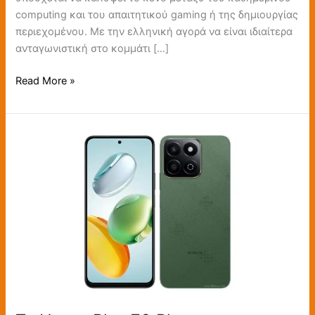
computing και του απαιτητικού gaming ή της δημιουργίας
περιεχομένου. Με την ελληνική αγορά να είναι ιδιαίτερα
ανταγωνιστική στο κομμάτι […]
Read More »
Το
Honor
Play
70
Plus…
Πιστοποιήθηκε
με
τεράστια
μπαταρία