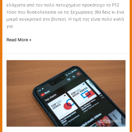
ελάχιστα από τον πολύ πετυχημένο προκάτοχο το Ρ12
τόσο που δυσκολεύεσαι να τις ξεχωρίσεις (θα δεις κι ένα
μικρό συγκριτικό στο βίντεο). Η τιμή της είναι πολύ καλή
για
Read More »
Ποια
είναι
η
εφαρμογή
της
Google
που
έφτασε
τα
πέντε