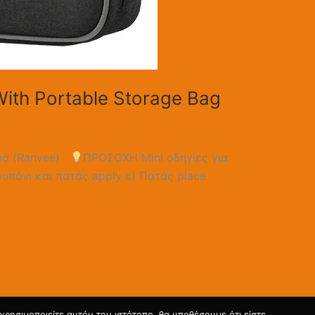
 With Portable Storage Bag
ρά (Ranvee)
ΠΡΟΣΟΧΗ Mini οδηγίες για
ουπόνι και πατάς apply ε) Πατάς place
ρησιμοποιείτε αυτόν τον ιστότοπο, θα υποθέσουμε ότι είστε