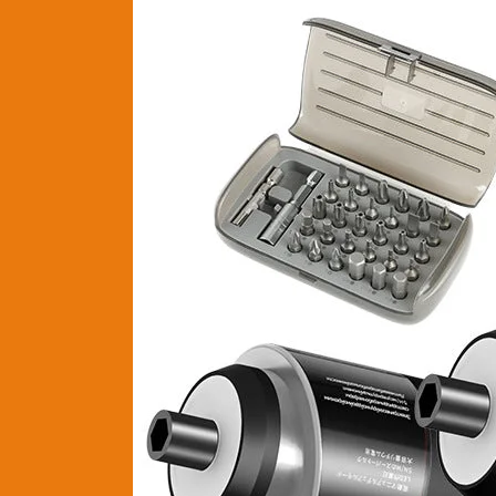
35
In
1
Electric
Screwdriver
Set
Home
Electric
Repair
Tool
Set
With
Portable
Storage
Bag