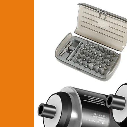
35
In
1
Electric
Screwdriver
Set
Home
Electric
Repair
Tool
Set
With
Portable
Storage
Bag