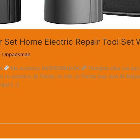
er Set Home Electric Repair Tool Set
/
Unpackman
CN
Με κουπόνι: B43F8ZB6QV0K
Πατήστε εδώ για αγ
ή το κουπόνι. β) Πατάς το link. γ) Πατάς buy now δ) Βάζε
τημα […]