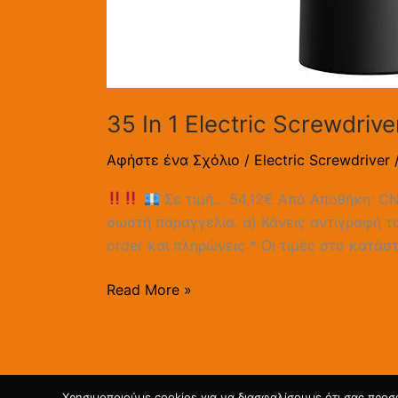
35 In 1 Electric Screwdriv
Αφήστε ένα Σχόλιο
/
Electric Screwdriver
Σε τιμή… 54,12€ Από Αποθήκη: C
σωστή παραγγελία. α) Κάνεις αντιγραφή το
order και πληρώνεις * Oι τιμές στο κατάσ
Read More »
Χρησιμοποιούμε cookies για να διασφαλίσουμε ότι σας προσ