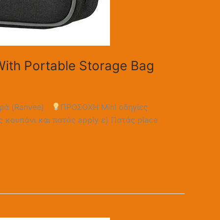
 With Portable Storage Bag
ορά (Ranvee)
ΠΡΟΣΟΧΗ Mini οδηγίες
ις κουπόνι και πατάς apply ε) Πατάς place