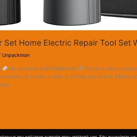
er Set Home Electric Repair Tool Set
/
Unpackman
N
Με κουπόνι: B43F8ZB6QV0K
Πατήστε εδώ για αγο
 κουπόνι. β) Πατάς το link. γ) Πατάς buy now δ) Βάζεις κ
τημα
φέρουμε την καλύτερη εμπειρία στον ιστότοπό μας. Εάν συνεχίσετε να χ