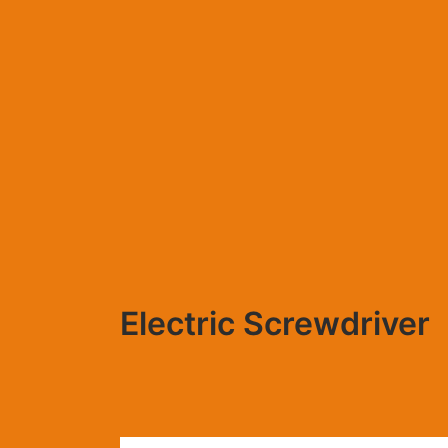
Μετάβαση
στο
περιεχόμενο
Electric Screwdriver