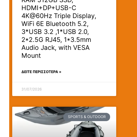
HDMI+DP+USB-C
4K@60Hz Triple Display,
WiFi 6E Bluetooth 5.2,
3*USB 3.2 ,1*USB 2.0,
2*2.5G RJ45, 1*3.5mm
Audio Jack, with VESA
Mount
ΔΕΊΤΕ ΠΕΡΙΣΣΟΤΕΡΑ »
31/07/2026
SPORTS & OUTDOOR