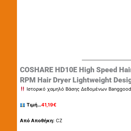
COSHARE HD10E High Speed Hair D
RPM Hair Dryer Lightweight Desi
Ιστορικό χαμηλό Βάσης Δεδομένων Banggoo
Τιμή…
41,19€
Από Αποθήκη:
CZ