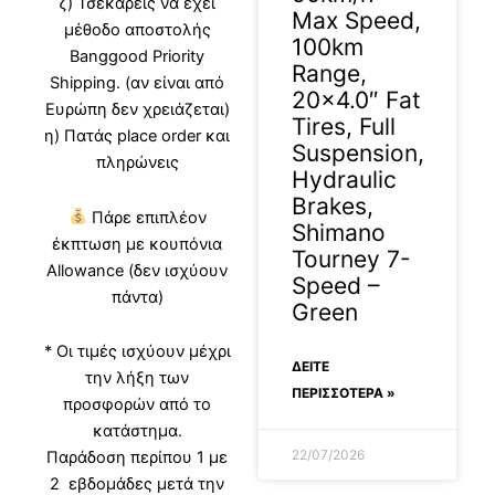
ζ) Τσεκάρεις να έχει
Max Speed,
μέθοδο αποστολής
100km
Banggood Priority
Range,
Shipping. (αν είναι από
20×4.0″ Fat
Ευρώπη δεν χρειάζεται)
Tires, Full
η) Πατάς place order και
Suspension,
πληρώνεις
Hydraulic
Brakes,
Πάρε επιπλέον
Shimano
έκπτωση με κουπόνια
Tourney 7-
Allowance (δεν ισχύουν
Speed –
πάντα)
Green
* Οι τιμές ισχύουν μέχρι
ΔΕΊΤΕ
την λήξη των
ΠΕΡΙΣΣΟΤΕΡΑ »
προσφορών από το
κατάστημα.
22/07/2026
Παράδοση περίπου 1 με
2 εβδομάδες μετά την