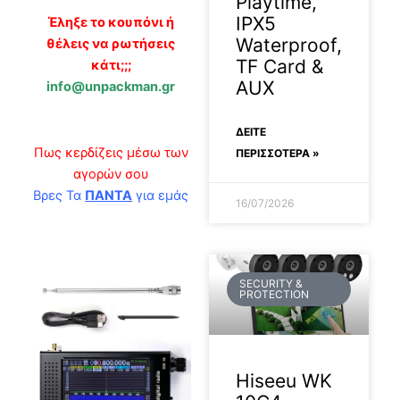
Playtime,
IPX5
Έληξε το κουπόνι ή
Waterproof,
θέλεις να ρωτήσεις
TF Card &
κάτι;;;
AUX
info@unpackman.gr
ΔΕΊΤΕ
Πως κερδίζεις μέσω των
ΠΕΡΙΣΣΟΤΕΡΑ »
αγορών σου
Βρες Τα
ΠΑΝΤΑ
για εμάς
16/07/2026
SECURITY &
PROTECTION
Hiseeu WK