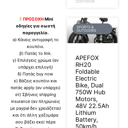
23/07/2026
ΠΡΟΣΟΧΗ
Mini
οδηγίες για σωστή
SPORTS &
OUTDOORS
παραγγελία.
α) Κάνεις αντιγραφή το
κουπόνι.
β) Πατάς το link.
APEFOX
γ) Επιλέγεις χρώμα (αν
RH20
υπάρχει επιλογή)
Foldable
δ) Πατάς buy now
Electric
ε) Βάζεις κουπόνι και
Bike, Dual
πατάς apply (αν υπάρχει)
750W Hub
στ) Σβήνεις shipping
Motors,
insurance (αν πληρώνεις
48V 22.5Ah
με paypal δεν χρειάζεται)
Lithium
και ότι άλλη χαζομάρα
Battery,
σου βάζει εκεί πέρα
50km/h