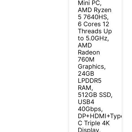
Mini PC,
AMD Ryzen
5 7640HS,
6 Cores 12
Threads Up
to 5.0GHz,
AMD
Radeon
760M
Graphics,
24GB
LPDDR5
RAM,
512GB SSD,
USB4
40Gbps,
DP+HDMI+Type-
C Triple 4K
Display,