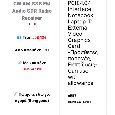
PCIE4.04
CW AM SSB FM
Interface
Audio SDR Radio
Notebook
Receiver
Laptop To
External
Video
Τιμή…
59,12€
Graphics
Card
Από Αποθήκη:
CN
-Προσθετες
παροχές,
Με κουπόνι:
Εκπτώσεις-
BGb547fd
Can use
with
allowance
Πατήστε εδώ για
ΔΕΊΤΕ
αγορά (Banggood)
ΠΕΡΙΣΣΟΤΕΡΑ »