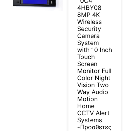
10C4
4HBY08
8MP 4K
Wireless
2025-12-24
Security
Camera
System
with 10 Inch
Touch
Screen
Monitor Full
Color Night
Vision Two
Way Audio
Motion
Home
CCTV Alert
Systems
-Προσθετες