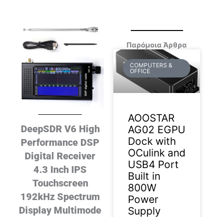
Παρόμοια Άρθρα
COMPUTERS &
OFFICE
AOOSTAR
DeepSDR V6 High
AG02 EGPU
Dock with
Performance DSP
OCulink and
Digital Receiver
USB4 Port
4.3 Inch IPS
Built in
Touchscreen
800W
192kHz Spectrum
Power
Display Multimode
Supply