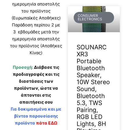
ημερομηνία αποστολής
του προϊόντος
CONSUMER
(Ευρωπαϊκές Αποθήκες)
ELECTRONICS
Παράδοση περίπου 2 με
3 εβδομάδες μετά την
ημερομηνία αποστολής
του προϊόντος (Αποθήκες
SOUNARC
Κίνας)
XR3
Portable
Bluetooth
Προσοχή:
Διάβασε τις
Speaker,
προδιαγραφές και τις
10W Stereo
διαστάσεις των
Sound,
προϊόντων, ώστε να
Bluetooth
άπτονται στις
5.3, TWS
απαιτήσεις σου
Pairing,
Για δοκιμασμένα και με
RGB LED
βίντεο παρουσίασης
Lights, 8H
προϊόντα
πάτα ΕΔΩ